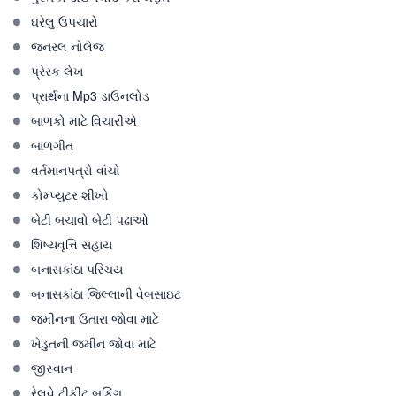
ઘરેલુ ઉપચારો
જનરલ નોલેજ
પ્રેરક લેખ
પ્રાર્થના Mp3 ડાઉનલોડ
બાળકો માટે વિચારીએ
બાળગીત
વર્તમાનપત્રો વાંચો
કોમ્પ્યુટર શીખો
બેટી બચાવો બેટી પઢાઓ
શિષ્યવૃત્તિ સહાય
બનાસકાંઠા પરિચય
બનાસકાંઠા જિલ્લાની વેબસાઇટ
જમીનના ઉતારા જોવા માટે
ખેડુતની જમીન જોવા માટે
જીસ્વાન
રેલવે ટીકીટ બુકિંગ