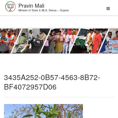
Pravin Mali
Minister of State & MLA, Deesa – Gujarat
Skip
to
content
3435A252-0B57-4563-8B72-
BF4072957D06