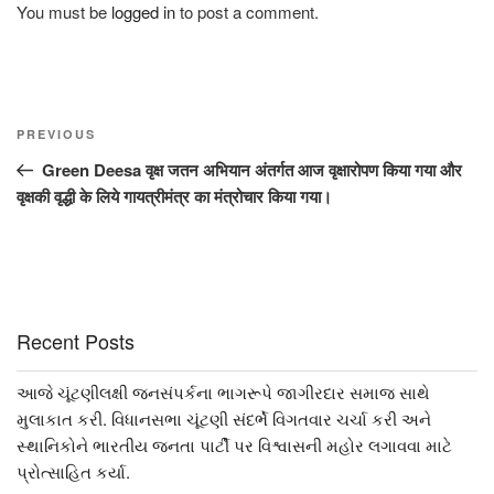
You must be
logged in
to post a comment.
Post
Previous
PREVIOUS
navigation
Post
Green Deesa वृक्ष जतन अभियान अंतर्गत आज वृक्षारोपण किया गया और
वृक्षकी वृद्धी के लिये गायत्रीमंत्र का मंत्रोचार किया गया।
Recent Posts
આજે ચૂંટણીલક્ષી જનસંપર્કના ભાગરૂપે જાગીરદાર સમાજ સાથે
મુલાકાત કરી. વિધાનસભા ચૂંટણી સંદર્ભે વિગતવાર ચર્ચા કરી અને
સ્થાનિકોને ભારતીય જનતા પાર્ટી પર વિશ્વાસની મહોર લગાવવા માટે
પ્રોત્સાહિત કર્યા.