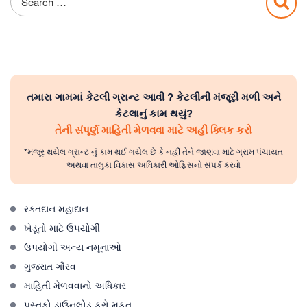
for:
તમારા ગામમાં કેટલી ગ્રાન્ટ આવી ? કેટલીની મંજૂરી મળી અને
કેટલાનું કામ થયું?
તેની સંપૂર્ણ માહિતી મેળવવા માટે અહીં ક્લિક કરો
*મંજૂર થયેલ ગ્રાન્ટ નું કામ થઈ ગયેલ છે કે નહીં તેને જાણવા માટે ગ્રામ પંચાયત
અથવા તાલુકા વિકાસ અધિકારી ઓફિસનો સંપર્ક કરવો
રક્તદાન મહાદાન
ખેડૂતો માટે ઉપયોગી
ઉપયોગી અન્ય નમૂનાઓ
ગુજરાત ગૌરવ
માહિતી મેળવવાનો અધિકાર
પુસ્તકો ડાઉનલોડ કરો મફત