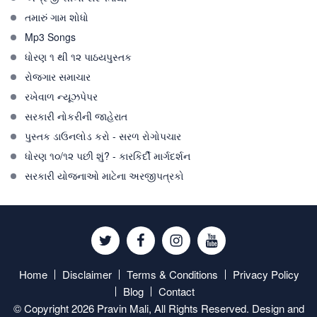
તમારું ગામ શોધો
Mp3 Songs
ધોરણ ૧ થી ૧૨ પાઠયપુસ્તક
રોજગાર સમાચાર
રખેવાળ ન્યૂઝપેપર
સરકારી નોકરીની જાહેરાત
પુસ્તક ડાઉનલોડ કરો - સરળ રોગોપચાર
ધોરણ ૧૦/૧૨ પછી શું? - કારકિર્દી માર્ગદર્શન
સરકારી યોજનાઓ માટેના અરજીપત્રકો
Twitter
Facebook
Instagram
Youtube
Home
Disclaimer
Terms & Conditions
Privacy Policy
Blog
Contact
© Copyright 2026 Pravin Mali, All Rights Reserved. Design and