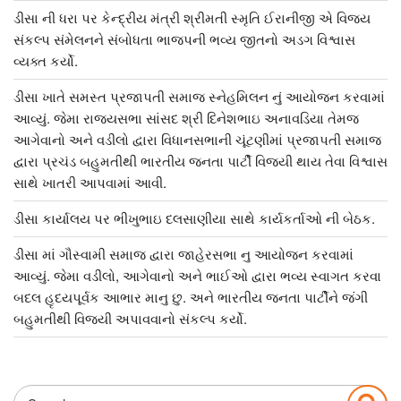
ડીસા ની ધરા પર કેન્દ્રીય મંત્રી શ્રીમતી સ્મૃતિ ઈરાનીજી એ વિજય
સંકલ્પ સંમેલનને સંબોધતા ભાજપની ભવ્ય જીતનો અડગ વિશ્વાસ
વ્યક્ત કર્યો.
ડીસા ખાતે સમસ્ત પ્રજાપતી સમાજ સ્નેહમિલન નું આયોજન કરવામાં
આવ્યું. જેમા રાજ્યસભા સાંસદ શ્રી દિનેશભાઇ અનાવડિયા તેમજ
આગેવાનો અને વડીલો દ્વારા વિધાનસભાની ચૂંટણીમાં પ્રજાપતી સમાજ
દ્વારા પ્રચંડ બહુમતીથી ભારતીય જનતા પાર્ટી વિજયી થાય તેવા વિશ્વાસ
સાથે ખાતરી આપવામાં આવી.
ડીસા કાર્યાલય પર ભીખુભાઇ દલસાણીયા સાથે કાર્યકર્તાઓ ની બેઠક.
ડીસા માં ગૌસ્વામી સમાજ દ્વારા જાહેરસભા નુ આયોજન કરવામાં
આવ્યું. જેમા વડીલો, આગેવાનો અને ભાઈઓ દ્વારા ભવ્ય સ્વાગત કરવા
બદલ હૃદયપૂર્વક આભાર માનુ છુ. અને ભારતીય જનતા પાર્ટીને જંગી
બહુમતીથી વિજયી અપાવવાનો સંકલ્પ કર્યો.
Search
Sea