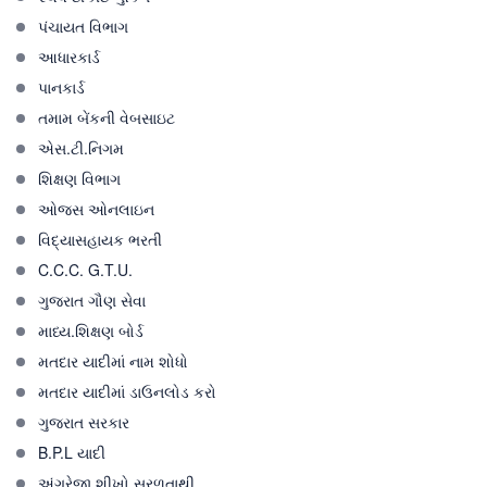
પંચાયત વિભાગ
આધારકાર્ડ
પાનકાર્ડ
તમામ બેંકની વેબસાઇટ
એસ.ટી.નિગમ
શિક્ષણ વિભાગ
ઓજસ ઓનલાઇન
વિદ્યાસહાયક ભરતી
C.C.C. G.T.U.
ગુજરાત ગૌણ સેવા
માધ્ય.શિક્ષણ બોર્ડ
મતદાર યાદીમાં નામ શોધો
મતદાર યાદીમાં ડાઉનલોડ કરો
ગુજરાત સરકાર
B.P.L યાદી
અંગ્રેજી શીખો સરળતાથી