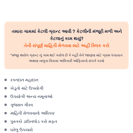
તમારા ગામમાં કેટલી ગ્રાન્ટ આવી ? કેટલીની મંજૂરી મળી અને
કેટલાનું કામ થયું?
તેની સંપૂર્ણ માહિતી મેળવવા માટે અહીં ક્લિક કરો
*મંજૂર થયેલ ગ્રાન્ટ નું કામ થઈ ગયેલ છે કે નહીં તેને જાણવા માટે ગ્રામ પંચાયત
અથવા તાલુકા વિકાસ અધિકારી ઓફિસનો સંપર્ક કરવો
રક્તદાન મહાદાન
ખેડૂતો માટે ઉપયોગી
ઉપયોગી અન્ય નમૂનાઓ
ગુજરાત ગૌરવ
માહિતી મેળવવાનો અધિકાર
પુસ્તકો ડાઉનલોડ કરો મફત
ઘરેલુ ઉપચારો