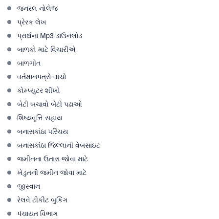
જનરલ નોલેજ
પ્રેરક લેખ
પ્રાર્થના Mp3 ડાઉનલોડ
બાળકો માટે વિચારીએ
બાળગીત
વર્તમાનપત્રો વાંચો
કોમ્પ્યુટર શીખો
બેટી બચાવો બેટી પઢાઓ
શિષ્યવૃત્તિ સહાય
બનાસકાંઠા પરિચય
બનાસકાંઠા જિલ્લાની વેબસાઇટ
જમીનના ઉતારા જોવા માટે
ખેડુતની જમીન જોવા માટે
જીસ્વાન
રેલવે ટીકીટ બુકિંગ
પંચાયત વિભાગ