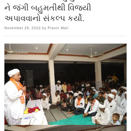
ને જંગી બહુમતીથી વિજયી
અપાવવાનો સંકલ્પ કર્યો.
Posted
November 26, 2022
by
Pravin Mali
on