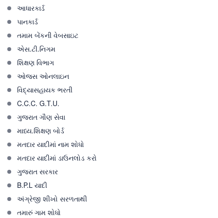
આધારકાર્ડ
પાનકાર્ડ
તમામ બેંકની વેબસાઇટ
એસ.ટી.નિગમ
શિક્ષણ વિભાગ
ઓજસ ઓનલાઇન
વિદ્યાસહાયક ભરતી
C.C.C. G.T.U.
ગુજરાત ગૌણ સેવા
માધ્ય.શિક્ષણ બોર્ડ
મતદાર યાદીમાં નામ શોધો
મતદાર યાદીમાં ડાઉનલોડ કરો
ગુજરાત સરકાર
B.P.L યાદી
અંગ્રેજી શીખો સરળતાથી
તમારું ગામ શોધો