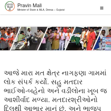
Pravin Mali
Minister of State & MLA, Deesa – Gujarat
Skip
to
content
આજે મારા મત ક્ષેત્ર નાગફણા ગામમાં
લોક સંપર્ક કર્યો. સહુ મતદાર
ભાઈઓ-બહેનો અને વડીલોના ખૂબ જ
આશીર્વાદ મળ્યા. મતદારશ્રીઓનો
દિલથી આભાર માનું છું. અને ભાજપ