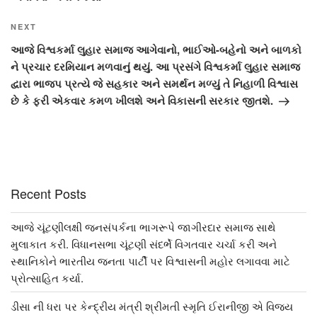
Next
NEXT
Post
આજે વિશ્વકર્મા લુહાર સમાજ આગેવાનો, ભાઈઓ-બહેનો અને બાળકો
ને પ્રચાર દરમિયાન મળવાનું થયું. આ પ્રસંગે વિશ્વકર્મા લુહાર સમાજ
દ્વારા ભાજપ પ્રત્યે જે સહકાર અને સમર્થન મળ્યું તે નિહાળી વિશ્વાસ
છે કે ફરી એકવાર કમળ ખીલશે અને વિકાસની સરકાર જીતશે.
Recent Posts
આજે ચૂંટણીલક્ષી જનસંપર્કના ભાગરૂપે જાગીરદાર સમાજ સાથે
મુલાકાત કરી. વિધાનસભા ચૂંટણી સંદર્ભે વિગતવાર ચર્ચા કરી અને
સ્થાનિકોને ભારતીય જનતા પાર્ટી પર વિશ્વાસની મહોર લગાવવા માટે
પ્રોત્સાહિત કર્યા.
ડીસા ની ધરા પર કેન્દ્રીય મંત્રી શ્રીમતી સ્મૃતિ ઈરાનીજી એ વિજય