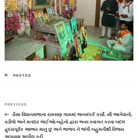
CATEGORIES
PHOTOS
Post
Previous
PREVIOUS
navigation
Post
ડીસા વિધાનસભાના રામસણ ગામમાં જનસંપર્ક કર્યો. સૌ આગેવાનો,
વડીલો અને મતદાર ભાઈઓ-બહેનો દ્વારા ભવ્ય સ્વાગત કરવા બદલ
હૃદયપૂર્વક આભાર માનુ છુ અને ભાજપ ને જંગી બહુમતીથી વિજય
અપાવવા અપીલ કરી.