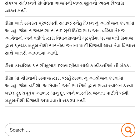
સંકલ્પ સંમેલનને સંબોધતા ભાજપની ભવ્ય જીતનો અડગ વિશ્વાસ
વ્યક્ત કર્યો.
ડીસા ખાતે સમસ્ત પ્રજાપતી સમાજ સ્નેહમિલન નું આયોજન કરવામાં
આવ્યું. જેમા રાજ્યસભા સાંસદ શ્રી દિનેશભાઇ અનાવડિયા તેમજ
આગેવાનો અને વડીલો દ્વારા વિધાનસભાની ચૂંટણીમાં પ્રજાપતી સમાજ
દ્વારા પ્રચંડ બહુમતીથી ભારતીય જનતા પાર્ટી વિજયી થાય તેવા વિશ્વાસ
સાથે ખાતરી આપવામાં આવી.
ડીસા કાર્યાલય પર ભીખુભાઇ દલસાણીયા સાથે કાર્યકર્તાઓ ની બેઠક.
ડીસા માં ગૌસ્વામી સમાજ દ્વારા જાહેરસભા નુ આયોજન કરવામાં
આવ્યું. જેમા વડીલો, આગેવાનો અને ભાઈઓ દ્વારા ભવ્ય સ્વાગત કરવા
બદલ હૃદયપૂર્વક આભાર માનુ છુ. અને ભારતીય જનતા પાર્ટીને જંગી
બહુમતીથી વિજયી અપાવવાનો સંકલ્પ કર્યો.
Search
Sea
for: