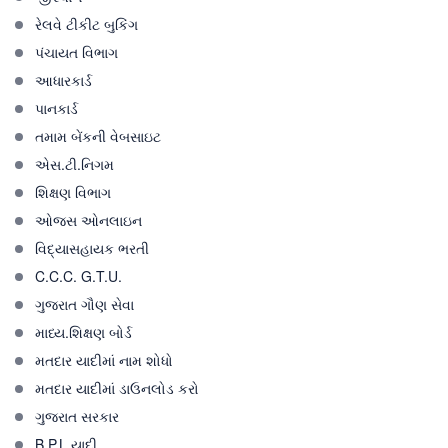
રેલવે ટીકીટ બુકિંગ
પંચાયત વિભાગ
આધારકાર્ડ
પાનકાર્ડ
તમામ બેંકની વેબસાઇટ
એસ.ટી.નિગમ
શિક્ષણ વિભાગ
ઓજસ ઓનલાઇન
વિદ્યાસહાયક ભરતી
C.C.C. G.T.U.
ગુજરાત ગૌણ સેવા
માધ્ય.શિક્ષણ બોર્ડ
મતદાર યાદીમાં નામ શોધો
મતદાર યાદીમાં ડાઉનલોડ કરો
ગુજરાત સરકાર
B.P.L યાદી