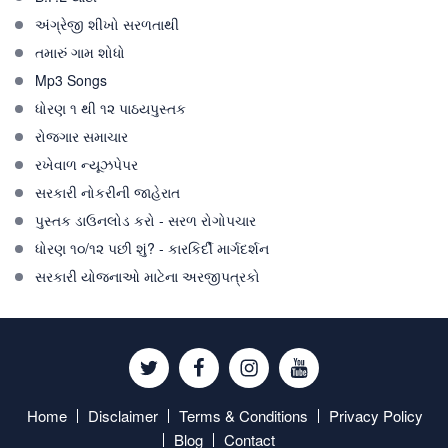
અંગ્રેજી શીખો સરળતાથી
તમારું ગામ શોધો
Mp3 Songs
ધોરણ ૧ થી ૧૨ પાઠયપુસ્તક
રોજગાર સમાચાર
રખેવાળ ન્યૂઝપેપર
સરકારી નોકરીની જાહેરાત
પુસ્તક ડાઉનલોડ કરો - સરળ રોગોપચાર
ધોરણ ૧૦/૧૨ પછી શું? - કારકિર્દી માર્ગદર્શન
સરકારી યોજનાઓ માટેના અરજીપત્રકો
Twitter
Facebook
Instagram
Youtube
Home
Disclaimer
Terms & Conditions
Privacy Policy
Blog
Contact