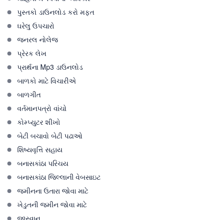
પુસ્તકો ડાઉનલોડ કરો મફત
ઘરેલુ ઉપચારો
જનરલ નોલેજ
પ્રેરક લેખ
પ્રાર્થના Mp3 ડાઉનલોડ
બાળકો માટે વિચારીએ
બાળગીત
વર્તમાનપત્રો વાંચો
કોમ્પ્યુટર શીખો
બેટી બચાવો બેટી પઢાઓ
શિષ્યવૃત્તિ સહાય
બનાસકાંઠા પરિચય
બનાસકાંઠા જિલ્લાની વેબસાઇટ
જમીનના ઉતારા જોવા માટે
ખેડુતની જમીન જોવા માટે
જીસ્વાન