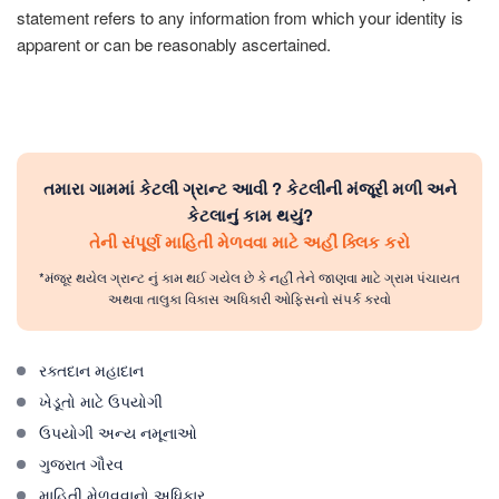
statement refers to any information from which your identity is
apparent or can be reasonably ascertained.
તમારા ગામમાં કેટલી ગ્રાન્ટ આવી ? કેટલીની મંજૂરી મળી અને
કેટલાનું કામ થયું?
તેની સંપૂર્ણ માહિતી મેળવવા માટે અહીં ક્લિક કરો
*મંજૂર થયેલ ગ્રાન્ટ નું કામ થઈ ગયેલ છે કે નહીં તેને જાણવા માટે ગ્રામ પંચાયત
અથવા તાલુકા વિકાસ અધિકારી ઓફિસનો સંપર્ક કરવો
રક્તદાન મહાદાન
ખેડૂતો માટે ઉપયોગી
ઉપયોગી અન્ય નમૂનાઓ
ગુજરાત ગૌરવ
માહિતી મેળવવાનો અધિકાર