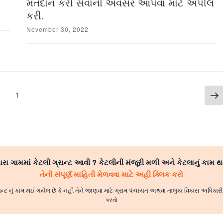
મતદાન કરી સેવાનો અવસર આપવા માટે અપીલ
કરી.
Posted
November 30, 2022
on
Ne
Page
1
p
રા ગામમાં કેટલી ગ્રાન્ટ આવી ? કેટલીની મંજૂરી મળી અને કેટલાનું કામ થ
તેની સંપૂર્ણ માહિતી મેળવવા માટે અહીં ક્લિક કરો
ાન્ટ નું કામ થઈ ગયેલ છે કે નહીં તેને જાણવા માટે ગ્રામ પંચાયત અથવા તાલુકા વિકાસ અધિકા
કરવો