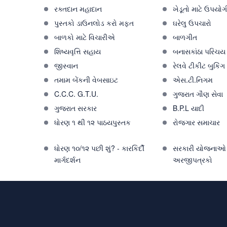
રક્તદાન મહાદાન
ખેડૂતો માટે ઉપયોગ
પુસ્તકો ડાઉનલોડ કરો મફત
ઘરેલુ ઉપચારો
બાળકો માટે વિચારીએ
બાળગીત
શિષ્યવૃત્તિ સહાય
બનાસકાંઠા પરિચય
જીસ્વાન
રેલવે ટીકીટ બુકિંગ
તમામ બેંકની વેબસાઇટ
એસ.ટી.નિગમ
C.C.C. G.T.U.
ગુજરાત ગૌણ સેવા
ગુજરાત સરકાર
B.P.L યાદી
ધોરણ ૧ થી ૧૨ પાઠયપુસ્તક
રોજગાર સમાચાર
ધોરણ ૧૦/૧૨ પછી શું? - કારકિર્દી
સરકારી યોજનાઓ 
માર્ગદર્શન
અરજીપત્રકો