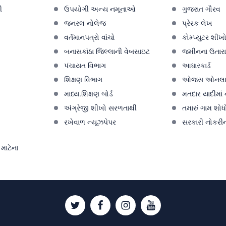
ી
ઉપયોગી અન્ય નમૂનાઓ
ગુજરાત ગૌરવ
જનરલ નોલેજ
પ્રેરક લેખ
વર્તમાનપત્રો વાંચો
કોમ્પ્યુટર શીખ
બનાસકાંઠા જિલ્લાની વેબસાઇટ
જમીનના ઉતારા 
પંચાયત વિભાગ
આધારકાર્ડ
શિક્ષણ વિભાગ
ઓજસ ઓનલા
માધ્ય.શિક્ષણ બોર્ડ
મતદાર યાદીમાં
અંગ્રેજી શીખો સરળતાથી
તમારું ગામ શોધ
રખેવાળ ન્યૂઝપેપર
સરકારી નોકરીન
માટેના
Twitter
Facebook
Instagram
Youtube