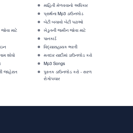
માહિતી મેળવવાનો અધિકાર
પ્રાર્થના Mp3 ડાઉનલોડ
ો
બેટી બચાવો બેટી પઢાઓ
જોવા માટે
ખેડુતની જમીન જોવા માટે
પાનકાર્ડ
ઇન
વિદ્યાસહાયક ભરતી
 નામ શોધો
મતદાર યાદીમાં ડાઉનલોડ કરો
ો
Mp3 Songs
ી જાહેરાત
પુસ્તક ડાઉનલોડ કરો - સરળ
રોગોપચાર