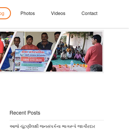
og
Photos
Videos
Contact
Recent Posts
આજે ચૂંટણીલક્ષી જનસંપર્કના ભાગરૂપે જાગીરદાર