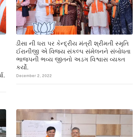
ડીસા ની ધરા પર કેન્દ્રીય મંત્રી શ્રીમતી સ્મૃતિ
ઈરાનીજી એ વિજય સંકલ્પ સંમેલનને સંબોધતા
ભાજપની ભવ્ય જીતનો અડગ વિશ્વાસ વ્યક્ત
કર્યો.
ા.
Posted
December 2, 2022
on