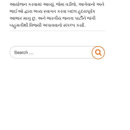
આયોજન કરવામાં આવ્યું. જેમા વડીલો, આગેવાનો અને
ભાઈઓ દ્વારા ભવ્ય સ્વાગત કરવા બદલ હૃદયપૂર્વક
આભાર માનુ છુ. અને ભારતીય જનતા પાર્ટીને જંગી
બહુમતીથી વિજયી અપાવવાનો સંકલ્પ કર્યો.
Search
Search
for: