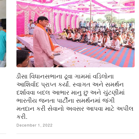
ડીસા વિધાનસભાના ઢૂવા ગામમાં વડિલોના
આશિર્વાદ પ્રાપ્ત કર્યાં. સ્વાગત અને સમર્થન
દર્શાવવા બદલ આભાર માનુ છુ અને ચુંટણીમાં
ભારતીય જનતા પાર્ટીના સમર્થનમાં જંગી
મતદાન કરી સેવાનો અવસર આપવા માટે અપીલ
કરી.
Posted
December 1, 2022
on