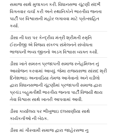
સમાજ સાથે મુલાકાત કરી. વિધાનસભા ચૂંટણી સંદર્ભે
વિગતવાર ચર્ચા કરી અને સ્થાનિકોને ભારતીય જનતા
પાર્ટી પર વિશ્વાસની મહોર લગાવવા માટે પ્રોત્સાહિત
કર્યા.
ડીસા ની ધરા પર કેન્દ્રીય મંત્રી શ્રીમતી સ્મૃતિ
ઈરાનીજી એ વિજય સંકલ્પ સંમેલનને સંબોધતા
ભાજપની ભવ્ય જીતનો અડગ વિશ્વાસ વ્યક્ત કર્યો.
ડીસા ખાતે સમસ્ત પ્રજાપતી સમાજ સ્નેહમિલન નું
આયોજન કરવામાં આવ્યું. જેમા રાજ્યસભા સાંસદ શ્રી
દિનેશભાઇ અનાવડિયા તેમજ આગેવાનો અને વડીલો
દ્વારા વિધાનસભાની ચૂંટણીમાં પ્રજાપતી સમાજ દ્વારા
પ્રચંડ બહુમતીથી ભારતીય જનતા પાર્ટી વિજયી થાય
તેવા વિશ્વાસ સાથે ખાતરી આપવામાં આવી.
ડીસા કાર્યાલય પર ભીખુભાઇ દલસાણીયા સાથે
કાર્યકર્તાઓ ની બેઠક.
ડીસા માં ગૌસ્વામી સમાજ દ્વારા જાહેરસભા નુ