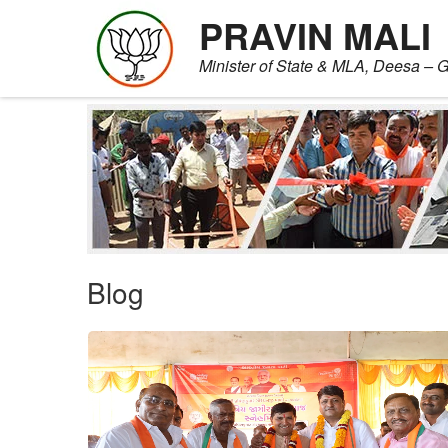
PRAVIN MALI
Minister of State & MLA, Deesa – G
Skip
to
content
Blog