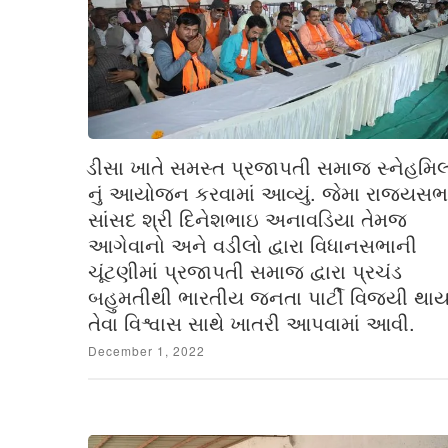
ડીસા ખાતે સમસ્ત પ્રજાપતી સમાજ સ્નેહમિ
નું આયોજન કરવામાં આવ્યું. જેમા રાજ્યસભ
સાંસદ શ્રી દિનેશભાઇ અનાવડિયા તેમજ
આગેવાનો અને વડીલો દ્વારા વિધાનસભાની
ચૂંટણીમાં પ્રજાપતી સમાજ દ્વારા પ્રચંડ
બહુમતીથી ભારતીય જનતા પાર્ટી વિજયી થા
તેવા વિશ્વાસ સાથે ખાતરી આપવામાં આવી.
Posted
December 1, 2022
on