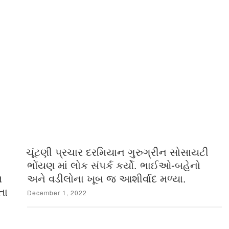
ચૂંટણી પ્રચાર દરમિયાન ગુરુગ્રીન સોસાયટી
ભોંયણ માં લોક સંપર્ક કર્યો. ભાઈઓ-બહેનો
લ
અને વડીલોના ખૂબ જ આશીર્વાદ મળ્યા.
તા
Posted
December 1, 2022
on