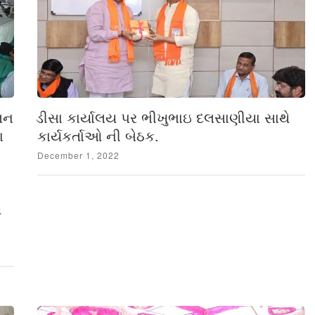
લન
ડીસા કાર્યાલય પર ભીખુભાઇ દલસાણીયા સાથે
ા
કાર્યકર્તાઓ ની બેઠક.
Posted
December 1, 2022
on
ય