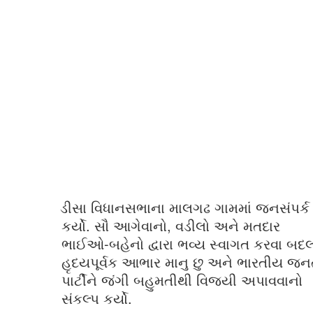
ડીસા વિધાનસભાના માલગઢ ગામમાં જનસંપર્ક
કર્યો. સૌ આગેવાનો, વડીલો અને મતદાર
ભાઈઓ-બહેનો દ્વારા ભવ્ય સ્વાગત કરવા બદ
હૃદયપૂર્વક આભાર માનુ છુ અને ભારતીય જન
પાર્ટીને જંગી બહુમતીથી વિજયી અપાવવાનો
સંકલ્પ કર્યો.