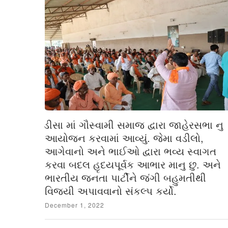
ડીસા માં ગૌસ્વામી સમાજ દ્વારા જાહેરસભા નુ
આયોજન કરવામાં આવ્યું. જેમા વડીલો,
આગેવાનો અને ભાઈઓ દ્વારા ભવ્ય સ્વાગત
કરવા બદલ હૃદયપૂર્વક આભાર માનુ છુ. અને
ભારતીય જનતા પાર્ટીને જંગી બહુમતીથી
વિજયી અપાવવાનો સંકલ્પ કર્યો.
Posted
December 1, 2022
on