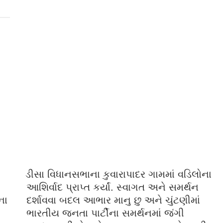
ડીસા વિધાનસભાના કુવારાપાદર ગામમાં વડિલોના
આશિર્વાદ પ્રાપ્ત કર્યાં. સ્વાગત અને સમર્થન
ના
દર્શાવવા બદલ આભાર માનુ છુ અને ચુંટણીમાં
ભારતીય જનતા પાર્ટીના સમર્થનમાં જંગી