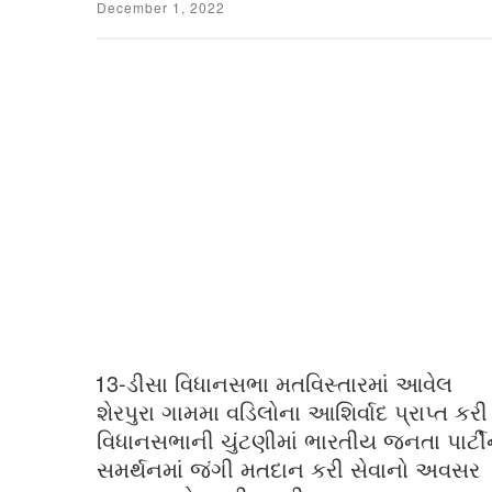
Posted
December 1, 2022
on
13-ડીસા વિધાનસભા મતવિસ્તારમાં આવેલ
શેરપુરા ગામમા વડિલોના આશિર્વાદ પ્રાપ્ત કરી
વિધાનસભાની ચુંટણીમાં ભારતીય જનતા પાર્ટી
સમર્થનમાં જંગી મતદાન કરી સેવાનો અવસર