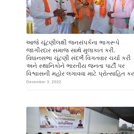
આજે ચૂંટણીલક્ષી જનસંપર્કના ભાગરૂપે
જાગીરદાર સમાજ સાથે મુલાકાત કરી.
વિધાનસભા ચૂંટણી સંદર્ભે વિગતવાર ચર્ચા કરી
અને સ્થાનિકોને ભારતીય જનતા પાર્ટી પર
વિશ્વાસની મહોર લગાવવા માટે પ્રોત્સાહિત કર્ય
Posted
December 3, 2022
on