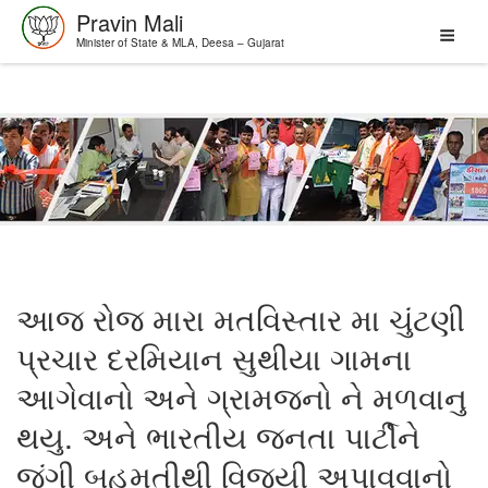
Pravin Mali
Minister of State & MLA, Deesa – Gujarat
Skip
to
content
આજ રોજ મારા મતવિસ્તાર મા ચુંટણી
પ્રચાર દરમિયાન સુથીયા ગામના
આગેવાનો અને ગ્રામજનો ને મળવાનુ
થયુ. અને ભારતીય જનતા પાર્ટીને
જંગી બહુમતીથી વિજયી અપાવવાનો