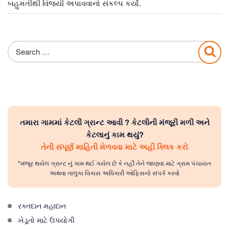
બહુમતીથી વિજયી અપાવવાનો સંકલ્પ કર્યો.
Search
Sea
for:
તમારા ગામમાં કેટલી ગ્રાન્ટ આવી ? કેટલીની મંજૂરી મળી અને
કેટલાનું કામ થયું?
તેની સંપૂર્ણ માહિતી મેળવવા માટે અહીં ક્લિક કરો
*મંજૂર થયેલ ગ્રાન્ટ નું કામ થઈ ગયેલ છે કે નહીં તેને જાણવા માટે ગ્રામ પંચાયત
અથવા તાલુકા વિકાસ અધિકારી ઓફિસનો સંપર્ક કરવો
રક્તદાન મહાદાન
ખેડૂતો માટે ઉપયોગી