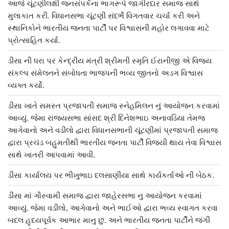
આજે ચૂંટણીલક્ષી જનસંપર્કના ભાગરૂપે જાગીરદાર સમાજ સાથે
મુલાકાત કરી. વિધાનસભા ચૂંટણી સંદર્ભે વિગતવાર ચર્ચા કરી અને
સ્થાનિકોને ભારતીય જનતા પાર્ટી પર વિશ્વાસની મહોર લગાવવા માટે
પ્રોત્સાહિત કર્યા.
ડીસા ની ધરા પર કેન્દ્રીય મંત્રી શ્રીમતી સ્મૃતિ ઈરાનીજી એ વિજય
સંકલ્પ સંમેલનને સંબોધતા ભાજપની ભવ્ય જીતનો અડગ વિશ્વાસ
વ્યક્ત કર્યો.
ડીસા ખાતે સમસ્ત પ્રજાપતી સમાજ સ્નેહમિલન નું આયોજન કરવામાં
આવ્યું. જેમા રાજ્યસભા સાંસદ શ્રી દિનેશભાઇ અનાવડિયા તેમજ
આગેવાનો અને વડીલો દ્વારા વિધાનસભાની ચૂંટણીમાં પ્રજાપતી સમાજ
દ્વારા પ્રચંડ બહુમતીથી ભારતીય જનતા પાર્ટી વિજયી થાય તેવા વિશ્વાસ
સાથે ખાતરી આપવામાં આવી.
ડીસા કાર્યાલય પર ભીખુભાઇ દલસાણીયા સાથે કાર્યકર્તાઓ ની બેઠક.
ડીસા માં ગૌસ્વામી સમાજ દ્વારા જાહેરસભા નુ આયોજન કરવામાં
આવ્યું. જેમા વડીલો, આગેવાનો અને ભાઈઓ દ્વારા ભવ્ય સ્વાગત કરવા
બદલ હૃદયપૂર્વક આભાર માનુ છુ. અને ભારતીય જનતા પાર્ટીને જંગી