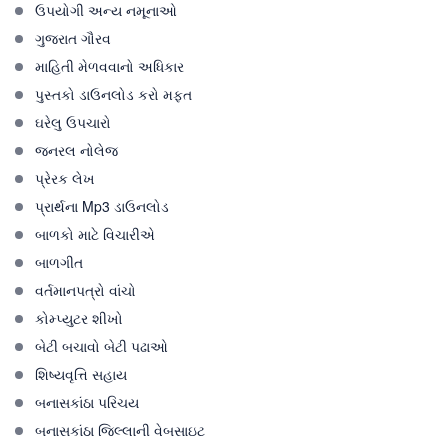
ઉપયોગી અન્ય નમૂનાઓ
ગુજરાત ગૌરવ
માહિતી મેળવવાનો અધિકાર
પુસ્તકો ડાઉનલોડ કરો મફત
ઘરેલુ ઉપચારો
જનરલ નોલેજ
પ્રેરક લેખ
પ્રાર્થના Mp3 ડાઉનલોડ
બાળકો માટે વિચારીએ
બાળગીત
વર્તમાનપત્રો વાંચો
કોમ્પ્યુટર શીખો
બેટી બચાવો બેટી પઢાઓ
શિષ્યવૃત્તિ સહાય
બનાસકાંઠા પરિચય
બનાસકાંઠા જિલ્લાની વેબસાઇટ