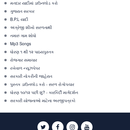
મતદાર યાદીમાં ડાઉનલોડ કરો
ગુજરાત સરકાર
B.P.L યાદી
અંગ્રેજી શીખો સરળતાથી
તમારું ગામ શોધો
Mp3 Songs
ધોરણ ૧ થી ૧૨ પાઠયપુસ્તક
રોજગાર સમાચાર
રખેવાળ ન્યૂઝપેપર
સરકારી નોકરીની જાહેરાત
પુસ્તક ડાઉનલોડ કરો - સરળ રોગોપચાર
ધોરણ ૧૦/૧૨ પછી શું? - કારકિર્દી માર્ગદર્શન
સરકારી યોજનાઓ માટેના અરજીપત્રકો
Twitter
Facebook
Instagram
Youtube