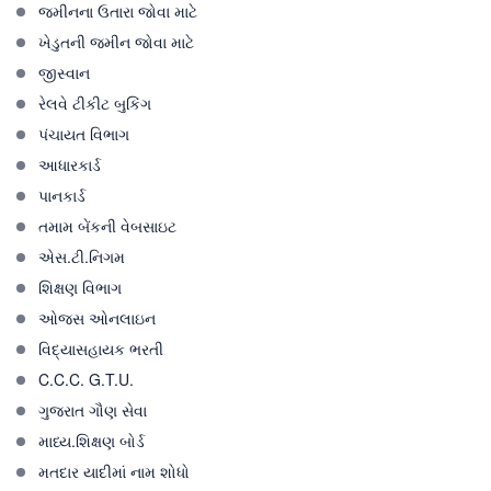
જમીનના ઉતારા જોવા માટે
ખેડુતની જમીન જોવા માટે
જીસ્વાન
રેલવે ટીકીટ બુકિંગ
પંચાયત વિભાગ
આધારકાર્ડ
પાનકાર્ડ
તમામ બેંકની વેબસાઇટ
એસ.ટી.નિગમ
શિક્ષણ વિભાગ
ઓજસ ઓનલાઇન
વિદ્યાસહાયક ભરતી
C.C.C. G.T.U.
ગુજરાત ગૌણ સેવા
માધ્ય.શિક્ષણ બોર્ડ
મતદાર યાદીમાં નામ શોધો