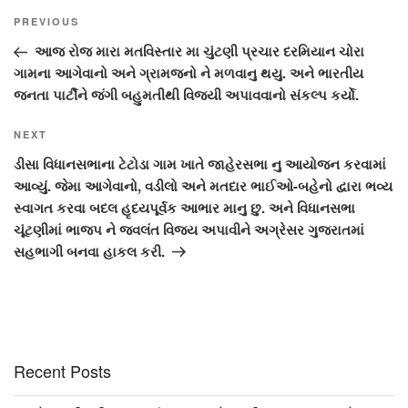
Post
Previous
PREVIOUS
navigation
Post
આજ રોજ મારા મતવિસ્તાર મા ચુંટણી પ્રચાર દરમિયાન ચોરા
ગામના આગેવાનો અને ગ્રામજનો ને મળવાનુ થયુ. અને ભારતીય
જનતા પાર્ટીને જંગી બહુમતીથી વિજયી અપાવવાનો સંકલ્પ કર્યો.
Next
NEXT
Post
ડીસા વિધાનસભાના ટેટોડા ગામ ખાતે જાહેરસભા નુ આયોજન કરવામાં
આવ્યું. જેમા આગેવાનો, વડીલો અને મતદાર ભાઈઓ-બહેનો દ્વારા ભવ્ય
સ્વાગત કરવા બદલ હૃદયપૂર્વક આભાર માનુ છુ. અને વિધાનસભા
ચૂંટણીમાં ભાજપ ને જ્વલંત વિજય અપાવીને અગ્રેસર ગુજરાતમાં
સહભાગી બનવા હાકલ કરી.
Recent Posts