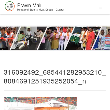
Pravin Mali
Minister of State & MLA, Deesa – Gujarat
Skip
to
content
316092492_685441282953210_
8084691251935252054_n