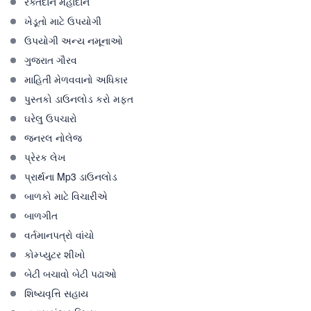
રક્તદાન મહાદાન
ખેડૂતો માટે ઉપયોગી
ઉપયોગી અન્ય નમૂનાઓ
ગુજરાત ગૌરવ
માહિતી મેળવવાનો અધિકાર
પુસ્તકો ડાઉનલોડ કરો મફત
ઘરેલુ ઉપચારો
જનરલ નોલેજ
પ્રેરક લેખ
પ્રાર્થના Mp3 ડાઉનલોડ
બાળકો માટે વિચારીએ
બાળગીત
વર્તમાનપત્રો વાંચો
કોમ્પ્યુટર શીખો
બેટી બચાવો બેટી પઢાઓ
શિષ્યવૃત્તિ સહાય