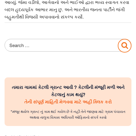
આવ્યું. જેમા વડીલો, આગેવાનો અને ભાઈઓ દ્વારા ભવ્ય સ્વાગત કરવા
બદલ હૃદયપૂર્વક આભાર માનુ છુ. અને ભારતીય જનતા પાર્ટીને જંગી
બહુમતીથી વિજયી અપાવવાનો સંકલ્પ કર્યો.
Search
Sea
for:
તમારા ગામમાં કેટલી ગ્રાન્ટ આવી ? કેટલીની મંજૂરી મળી અને
કેટલાનું કામ થયું?
તેની સંપૂર્ણ માહિતી મેળવવા માટે અહીં ક્લિક કરો
*મંજૂર થયેલ ગ્રાન્ટ નું કામ થઈ ગયેલ છે કે નહીં તેને જાણવા માટે ગ્રામ પંચાયત
અથવા તાલુકા વિકાસ અધિકારી ઓફિસનો સંપર્ક કરવો