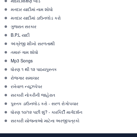
માધ્ય.શિક્ષણ બોર્ડ
મતદાર યાદીમાં નામ શોધો
મતદાર યાદીમાં ડાઉનલોડ કરો
ગુજરાત સરકાર
B.P.L યાદી
અંગ્રેજી શીખો સરળતાથી
તમારું ગામ શોધો
Mp3 Songs
ધોરણ ૧ થી ૧૨ પાઠયપુસ્તક
રોજગાર સમાચાર
રખેવાળ ન્યૂઝપેપર
સરકારી નોકરીની જાહેરાત
પુસ્તક ડાઉનલોડ કરો - સરળ રોગોપચાર
ધોરણ ૧૦/૧૨ પછી શું? - કારકિર્દી માર્ગદર્શન
સરકારી યોજનાઓ માટેના અરજીપત્રકો