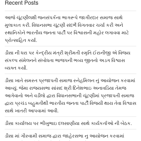
Recent Posts
આજે ચૂંટણીલક્ષી જનસંપર્કના ભાગરૂપે જાગીરદાર સમાજ સાથે
મુલાકાત કરી. વિધાનસભા ચૂંટણી સંદર્ભે વિગતવાર ચર્ચા કરી અને
સ્થાનિકોને ભારતીય જનતા પાર્ટી પર વિશ્વાસની મહોર લગાવવા માટે
પ્રોત્સાહિત કર્યા.
ડીસા ની ધરા પર કેન્દ્રીય મંત્રી શ્રીમતી સ્મૃતિ ઈરાનીજી એ વિજય
સંકલ્પ સંમેલનને સંબોધતા ભાજપની ભવ્ય જીતનો અડગ વિશ્વાસ
વ્યક્ત કર્યો.
ડીસા ખાતે સમસ્ત પ્રજાપતી સમાજ સ્નેહમિલન નું આયોજન કરવામાં
આવ્યું. જેમા રાજ્યસભા સાંસદ શ્રી દિનેશભાઇ અનાવડિયા તેમજ
આગેવાનો અને વડીલો દ્વારા વિધાનસભાની ચૂંટણીમાં પ્રજાપતી સમાજ
દ્વારા પ્રચંડ બહુમતીથી ભારતીય જનતા પાર્ટી વિજયી થાય તેવા વિશ્વાસ
સાથે ખાતરી આપવામાં આવી.
ડીસા કાર્યાલય પર ભીખુભાઇ દલસાણીયા સાથે કાર્યકર્તાઓ ની બેઠક.
ડીસા માં ગૌસ્વામી સમાજ દ્વારા જાહેરસભા નુ આયોજન કરવામાં