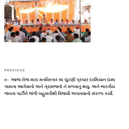
Post
Previous
PREVIOUS
navigation
Post
આજ રોજ મારા મતવિસ્તાર મા ચુંટણી પ્રચાર દરમિયાન દામા
ગામના આગેવાનો અને ગ્રામજનો ને મળવાનુ થયુ. અને ભારતીય
જનતા પાર્ટીને જંગી બહુમતીથી વિજયી અપાવવાનો સંકલ્પ કર્યો.