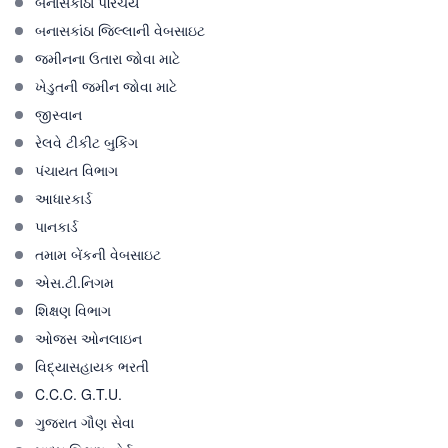
બનાસકાંઠા પરિચય
બનાસકાંઠા જિલ્લાની વેબસાઇટ
જમીનના ઉતારા જોવા માટે
ખેડુતની જમીન જોવા માટે
જીસ્વાન
રેલવે ટીકીટ બુકિંગ
પંચાયત વિભાગ
આધારકાર્ડ
પાનકાર્ડ
તમામ બેંકની વેબસાઇટ
એસ.ટી.નિગમ
શિક્ષણ વિભાગ
ઓજસ ઓનલાઇન
વિદ્યાસહાયક ભરતી
C.C.C. G.T.U.
ગુજરાત ગૌણ સેવા