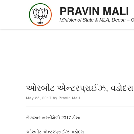
PRAVIN MALI
Minister of State & MLA, Deesa – G
Skip
to
content
ઓરબીટ એન્ટરપ્રાઈઝ, વડોદરા 
Posted
May 25, 2017
by
Pravin Mali
on
રોજગાર ભરતીમેળો 2017 ડીસા
ઓરબીટ એન્ટરપ્રાઈઝ, વડોદરા