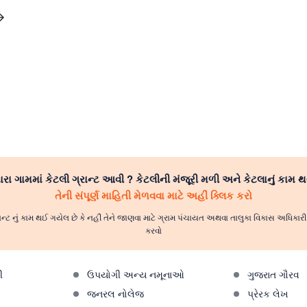
રા ગામમાં કેટલી ગ્રાન્ટ આવી ? કેટલીની મંજૂરી મળી અને કેટલાનું કામ થ
તેની સંપૂર્ણ માહિતી મેળવવા માટે અહીં ક્લિક કરો
ાન્ટ નું કામ થઈ ગયેલ છે કે નહીં તેને જાણવા માટે ગ્રામ પંચાયત અથવા તાલુકા વિકાસ અધિકા
કરવો
ી
ઉપયોગી અન્ય નમૂનાઓ
ગુજરાત ગૌરવ
જનરલ નોલેજ
પ્રેરક લેખ