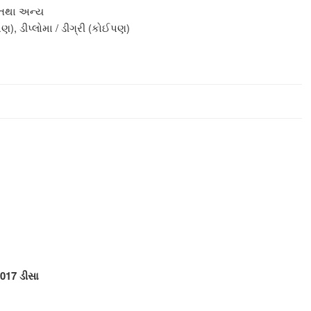
 તથા અન્ય
, ડીપ્લોમા / ડીગ્રી (કોઈપણ)
2017 ડીસા