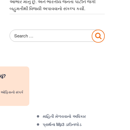
આભાર માનુ છુ. અને ભારતીય જનતા પાર્ટીને જંગી
બહુમતીથી વિજયી અપાવવાનો સંકલ્પ કર્યો.
Search
Search
for:
યું?
રી ઓફિસનો સંપર્ક
માહિતી મેળવવાનો અધિકાર
પ્રાર્થના Mp3 ડાઉનલોડ