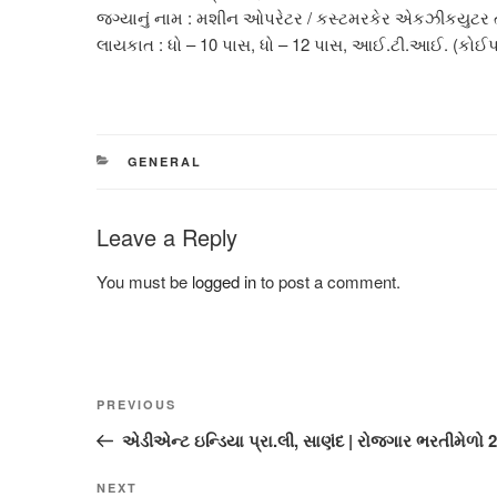
જગ્યાનું નામ : મશીન ઓપરેટર / કસ્ટમરકેર એકઝીકયુટર
લાયકાત : ધો – 10 પાસ, ધો – 12 પાસ, આઈ.ટી.આઈ. (કોઈપણ)
CATEGORIES
GENERAL
Leave a Reply
You must be
logged in
to post a comment.
Post
Previous
PREVIOUS
navigation
Post
એડીએન્ટ ઇન્ડિયા પ્રા.લી, સાણંદ | રોજગાર ભરતીમેળો 
Next
NEXT