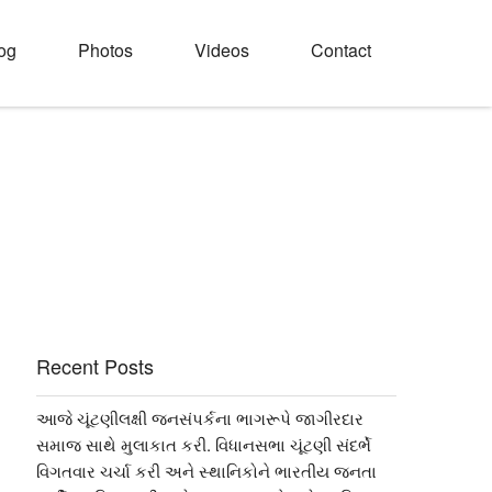
og
Photos
Videos
Contact
Recent Posts
આજે ચૂંટણીલક્ષી જનસંપર્કના ભાગરૂપે જાગીરદાર
સમાજ સાથે મુલાકાત કરી. વિધાનસભા ચૂંટણી સંદર્ભે
વિગતવાર ચર્ચા કરી અને સ્થાનિકોને ભારતીય જનતા