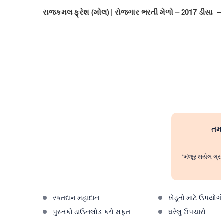
Post
રાજકમલ ફ્રેશ (મોલ) | રોજગાર ભરતી મેળો – 2017 ડીસા
તમા
*મંજૂર થયેલ ગ્ર
રક્તદાન મહાદાન
ખેડૂતો માટે ઉપયોગ
પુસ્તકો ડાઉનલોડ કરો મફત
ઘરેલુ ઉપચારો