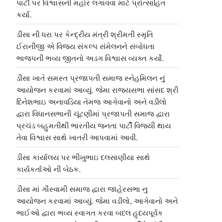
પાર્ટી પર વિશ્વાસની મહોર લગાવવા માટે પ્રોત્સાહિત
કર્યા.
ડીસા ની ધરા પર કેન્દ્રીય મંત્રી શ્રીમતી સ્મૃતિ
ઈરાનીજી એ વિજય સંકલ્પ સંમેલનને સંબોધતા
ભાજપની ભવ્ય જીતનો અડગ વિશ્વાસ વ્યક્ત કર્યો.
ડીસા ખાતે સમસ્ત પ્રજાપતી સમાજ સ્નેહમિલન નું
આયોજન કરવામાં આવ્યું. જેમા રાજ્યસભા સાંસદ શ્રી
દિનેશભાઇ અનાવડિયા તેમજ આગેવાનો અને વડીલો
દ્વારા વિધાનસભાની ચૂંટણીમાં પ્રજાપતી સમાજ દ્વારા
પ્રચંડ બહુમતીથી ભારતીય જનતા પાર્ટી વિજયી થાય
તેવા વિશ્વાસ સાથે ખાતરી આપવામાં આવી.
ડીસા કાર્યાલય પર ભીખુભાઇ દલસાણીયા સાથે
કાર્યકર્તાઓ ની બેઠક.
ડીસા માં ગૌસ્વામી સમાજ દ્વારા જાહેરસભા નુ
આયોજન કરવામાં આવ્યું. જેમા વડીલો, આગેવાનો અને
ભાઈઓ દ્વારા ભવ્ય સ્વાગત કરવા બદલ હૃદયપૂર્વક