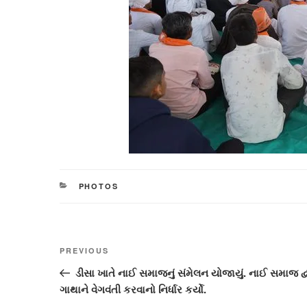
CATEGORIES
PHOTOS
Post
Previous
PREVIOUS
navigation
Post
ડીસા ખાતે નાઈ સમાજનું સંમેલન યોજાયું. નાઈ સમાજ દ્
ગાથાને વેગવંતી કરવાનો નિર્ધાર કર્યો.