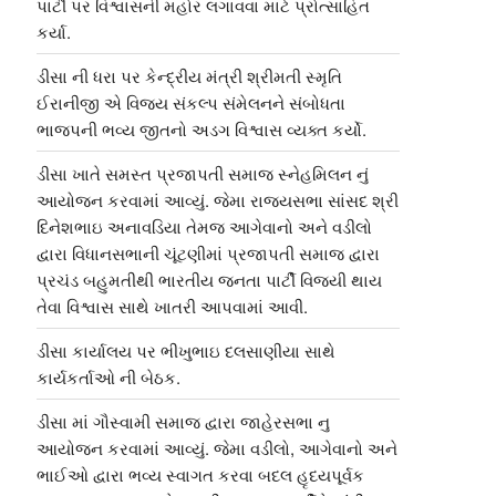
પાર્ટી પર વિશ્વાસની મહોર લગાવવા માટે પ્રોત્સાહિત
કર્યા.
ડીસા ની ધરા પર કેન્દ્રીય મંત્રી શ્રીમતી સ્મૃતિ
ઈરાનીજી એ વિજય સંકલ્પ સંમેલનને સંબોધતા
ભાજપની ભવ્ય જીતનો અડગ વિશ્વાસ વ્યક્ત કર્યો.
ડીસા ખાતે સમસ્ત પ્રજાપતી સમાજ સ્નેહમિલન નું
આયોજન કરવામાં આવ્યું. જેમા રાજ્યસભા સાંસદ શ્રી
દિનેશભાઇ અનાવડિયા તેમજ આગેવાનો અને વડીલો
દ્વારા વિધાનસભાની ચૂંટણીમાં પ્રજાપતી સમાજ દ્વારા
પ્રચંડ બહુમતીથી ભારતીય જનતા પાર્ટી વિજયી થાય
તેવા વિશ્વાસ સાથે ખાતરી આપવામાં આવી.
ડીસા કાર્યાલય પર ભીખુભાઇ દલસાણીયા સાથે
કાર્યકર્તાઓ ની બેઠક.
ડીસા માં ગૌસ્વામી સમાજ દ્વારા જાહેરસભા નુ
આયોજન કરવામાં આવ્યું. જેમા વડીલો, આગેવાનો અને
ભાઈઓ દ્વારા ભવ્ય સ્વાગત કરવા બદલ હૃદયપૂર્વક