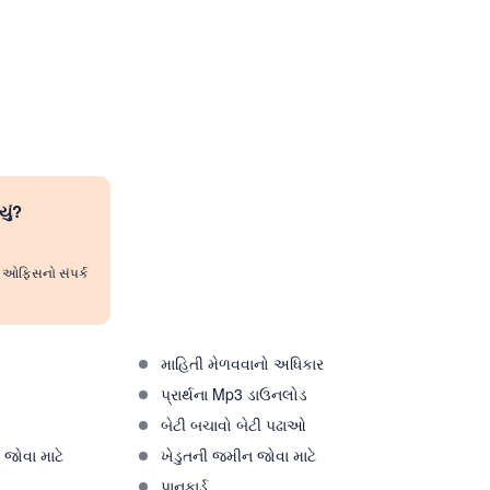
યું?
રી ઓફિસનો સંપર્ક
માહિતી મેળવવાનો અધિકાર
પ્રાર્થના Mp3 ડાઉનલોડ
ો
બેટી બચાવો બેટી પઢાઓ
જોવા માટે
ખેડુતની જમીન જોવા માટે
પાનકાર્ડ