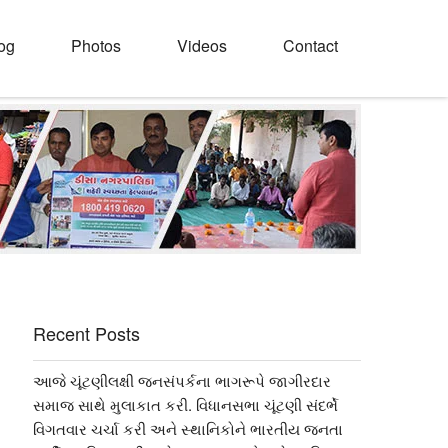
og
Photos
Videos
Contact
Recent Posts
આજે ચૂંટણીલક્ષી જનસંપર્કના ભાગરૂપે જાગીરદાર
સમાજ સાથે મુલાકાત કરી. વિધાનસભા ચૂંટણી સંદર્ભે
વિગતવાર ચર્ચા કરી અને સ્થાનિકોને ભારતીય જનતા