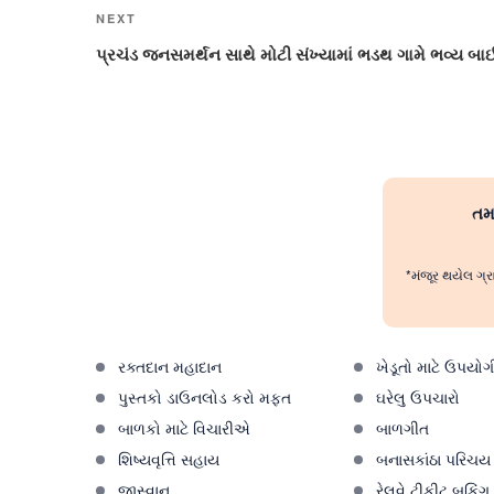
Next
NEXT
Post
પ્રચંડ જનસમર્થન સાથે મોટી સંખ્યામાં ભડથ ગામે ભવ્ય બા
તમા
*મંજૂર થયેલ ગ્ર
રક્તદાન મહાદાન
ખેડૂતો માટે ઉપયોગ
પુસ્તકો ડાઉનલોડ કરો મફત
ઘરેલુ ઉપચારો
બાળકો માટે વિચારીએ
બાળગીત
શિષ્યવૃત્તિ સહાય
બનાસકાંઠા પરિચય
જીસ્વાન
રેલવે ટીકીટ બુકિંગ