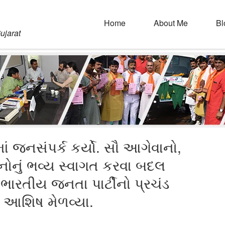
Home
About Me
Bl
ujarat
ં જનસંપર્ક કર્યો. સૌ આગેવાનો,
નું ભવ્ય સ્વાગત કરવા બદલ
 ભારતીય જનતા પાર્ટીનો પ્રચંડ
 આશિષ મેળવ્યા.