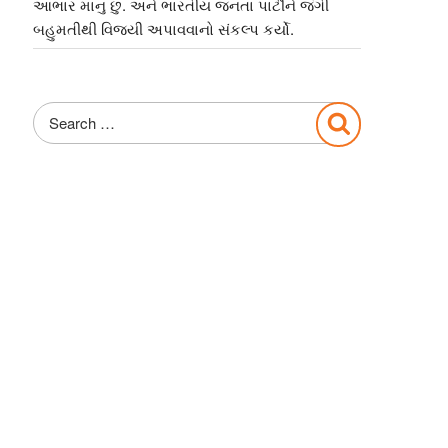
આભાર માનુ છુ. અને ભારતીય જનતા પાર્ટીને જંગી
બહુમતીથી વિજયી અપાવવાનો સંકલ્પ કર્યો.
Search
Search
for: