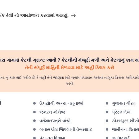
ઈક રેલી નો આયોજન કરવામાં આવ્યું.
રા ગામમાં કેટલી ગ્રાન્ટ આવી ? કેટલીની મંજૂરી મળી અને કેટલાનું કામ થ
તેની સંપૂર્ણ માહિતી મેળવવા માટે અહીં ક્લિક કરો
ાન્ટ નું કામ થઈ ગયેલ છે કે નહીં તેને જાણવા માટે ગ્રામ પંચાયત અથવા તાલુકા વિકાસ અધિકા
કરવો
ી
ઉપયોગી અન્ય નમૂનાઓ
ગુજરાત ગૌરવ
જનરલ નોલેજ
પ્રેરક લેખ
વર્તમાનપત્રો વાંચો
કોમ્પ્યુટર શીખ
બનાસકાંઠા જિલ્લાની વેબસાઇટ
જમીનના ઉતારા 
પંચાયત વિભાગ
આધારકાર્ડ