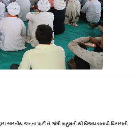
વારા ભારતીય જનતા પાર્ટી ને જંગી બહુમતી થી વિજય બનાવી વિકાસની