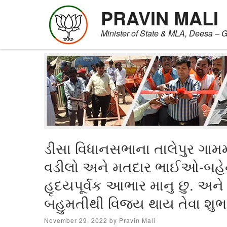
PRAVIN MALI
Minister of State & MLA, Deesa – G
Skip
to
content
ડીસા વિધાનસભાના તાલેપુર ગામમા
વડીલો અને મતદાર ભાઈઓ-બહેનો
હૃદયપૂર્વક આભાર માનુ છુ. અને
બહુમતીથી વિજય થાય તેવા શુભ
Posted
November 29, 2022
by
Pravin Mali