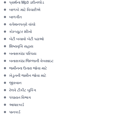
પ્રાર્થના Mp3 ડાઉનલોડ
બાળકો માટે વિચારીએ
બાળગીત
વર્તમાનપત્રો વાંચો
કોમ્પ્યુટર શીખો
બેટી બચાવો બેટી પઢાઓ
શિષ્યવૃત્તિ સહાય
બનાસકાંઠા પરિચય
બનાસકાંઠા જિલ્લાની વેબસાઇટ
જમીનના ઉતારા જોવા માટે
ખેડુતની જમીન જોવા માટે
જીસ્વાન
રેલવે ટીકીટ બુકિંગ
પંચાયત વિભાગ
આધારકાર્ડ
પાનકાર્ડ