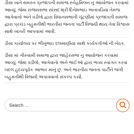
ડીસા ખાતે સમસ્ત પ્રજાપતી સમાજ સ્નેહમિલન નું આયોજન કરવામાં
આવ્યું. જેમા રાજ્યસભા સાંસદ શ્રી દિનેશભાઇ અનાવડિયા તેમજ
આગેવાનો અને વડીલો દ્વારા વિધાનસભાની ચૂંટણીમાં પ્રજાપતી સમાજ
દ્વારા પ્રચંડ બહુમતીથી ભારતીય જનતા પાર્ટી વિજયી થાય તેવા વિશ્વાસ
સાથે ખાતરી આપવામાં આવી.
ડીસા કાર્યાલય પર ભીખુભાઇ દલસાણીયા સાથે કાર્યકર્તાઓ ની બેઠક.
ડીસા માં ગૌસ્વામી સમાજ દ્વારા જાહેરસભા નુ આયોજન કરવામાં
આવ્યું. જેમા વડીલો, આગેવાનો અને ભાઈઓ દ્વારા ભવ્ય સ્વાગત કરવા
બદલ હૃદયપૂર્વક આભાર માનુ છુ. અને ભારતીય જનતા પાર્ટીને જંગી
બહુમતીથી વિજયી અપાવવાનો સંકલ્પ કર્યો.
Search
Sea
for: