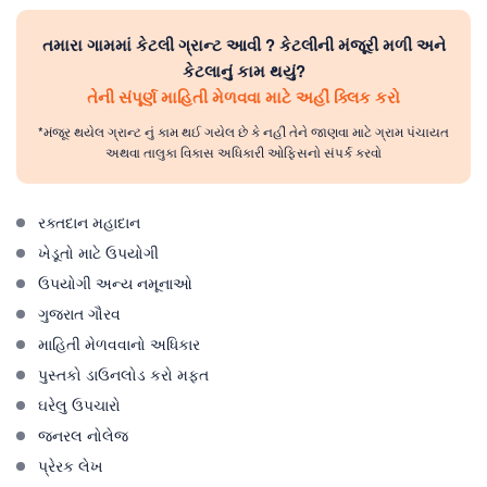
તમારા ગામમાં કેટલી ગ્રાન્ટ આવી ? કેટલીની મંજૂરી મળી અને
કેટલાનું કામ થયું?
તેની સંપૂર્ણ માહિતી મેળવવા માટે અહીં ક્લિક કરો
*મંજૂર થયેલ ગ્રાન્ટ નું કામ થઈ ગયેલ છે કે નહીં તેને જાણવા માટે ગ્રામ પંચાયત
અથવા તાલુકા વિકાસ અધિકારી ઓફિસનો સંપર્ક કરવો
રક્તદાન મહાદાન
ખેડૂતો માટે ઉપયોગી
ઉપયોગી અન્ય નમૂનાઓ
ગુજરાત ગૌરવ
માહિતી મેળવવાનો અધિકાર
પુસ્તકો ડાઉનલોડ કરો મફત
ઘરેલુ ઉપચારો
જનરલ નોલેજ
પ્રેરક લેખ