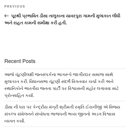
Post
Previous
PREVIOUS
navigation
Post
પૂરથી પ્રભાવિત ડીસા તાલુકાના યાવરપુરા ગામની મુલાકાત લીધી
અને રાહત કામની સમીક્ષા કરી હતી.
Recent Posts
આજે ચૂંટણીલક્ષી જનસંપર્કના ભાગરૂપે જાગીરદાર સમાજ સાથે
મુલાકાત કરી. વિધાનસભા ચૂંટણી સંદર્ભે વિગતવાર ચર્ચા કરી અને
સ્થાનિકોને ભારતીય જનતા પાર્ટી પર વિશ્વાસની મહોર લગાવવા માટે
પ્રોત્સાહિત કર્યા.
ડીસા ની ધરા પર કેન્દ્રીય મંત્રી શ્રીમતી સ્મૃતિ ઈરાનીજી એ વિજય
સંકલ્પ સંમેલનને સંબોધતા ભાજપની ભવ્ય જીતનો અડગ વિશ્વાસ
વ્યક્ત કર્યો.