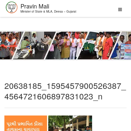
Pravin Mali
Minister of State & MLA, Deesa – Gujarat
Skip
to
content
20638185_1595457900526387_
4564721606897831023_n