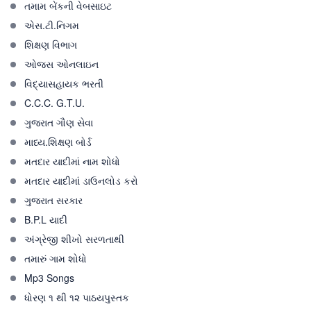
તમામ બેંકની વેબસાઇટ
એસ.ટી.નિગમ
શિક્ષણ વિભાગ
ઓજસ ઓનલાઇન
વિદ્યાસહાયક ભરતી
C.C.C. G.T.U.
ગુજરાત ગૌણ સેવા
માધ્ય.શિક્ષણ બોર્ડ
મતદાર યાદીમાં નામ શોધો
મતદાર યાદીમાં ડાઉનલોડ કરો
ગુજરાત સરકાર
B.P.L યાદી
અંગ્રેજી શીખો સરળતાથી
તમારું ગામ શોધો
Mp3 Songs
ધોરણ ૧ થી ૧૨ પાઠયપુસ્તક