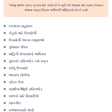
*મંજૂર થયેલ ગ્રાન્ટ નું કામ થઈ ગયેલ છે કે નહીં તેને જાણવા માટે ગ્રામ પંચાયત
અથવા તાલુકા વિકાસ અધિકારી ઓફિસનો સંપર્ક કરવો
રક્તદાન મહાદાન
ખેડૂતો માટે ઉપયોગી
ઉપયોગી અન્ય નમૂનાઓ
ગુજરાત ગૌરવ
માહિતી મેળવવાનો અધિકાર
પુસ્તકો ડાઉનલોડ કરો મફત
ઘરેલુ ઉપચારો
જનરલ નોલેજ
પ્રેરક લેખ
પ્રાર્થના Mp3 ડાઉનલોડ
બાળકો માટે વિચારીએ
બાળગીત
વર્તમાનપત્રો વાંચો