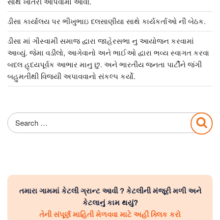
સાથે ખાતરી આપવામાં આવી.
ડીસા કાર્યાલય પર ભીખુભાઇ દલસાણીયા સાથે કાર્યકર્તાઓ ની બેઠક.
ડીસા માં ગૌસ્વામી સમાજ દ્વારા જાહેરસભા નુ આયોજન કરવામાં
આવ્યું. જેમા વડીલો, આગેવાનો અને ભાઈઓ દ્વારા ભવ્ય સ્વાગત કરવા
બદલ હૃદયપૂર્વક આભાર માનુ છુ. અને ભારતીય જનતા પાર્ટીને જંગી
બહુમતીથી વિજયી અપાવવાનો સંકલ્પ કર્યો.
Search
Sea
for:
તમારા ગામમાં કેટલી ગ્રાન્ટ આવી ? કેટલીની મંજૂરી મળી અને
કેટલાનું કામ થયું?
તેની સંપૂર્ણ માહિતી મેળવવા માટે અહીં ક્લિક કરો