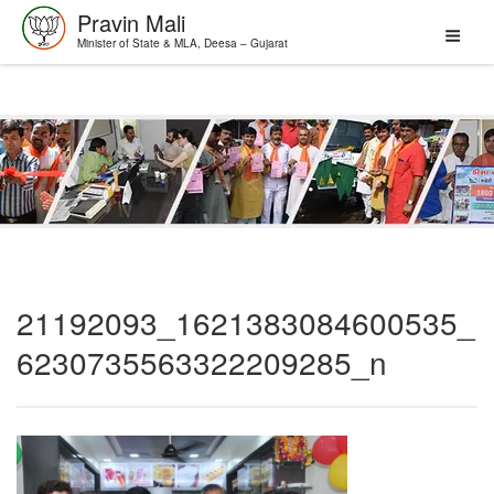
Pravin Mali
Minister of State & MLA, Deesa – Gujarat
Skip
to
content
21192093_1621383084600535_
6230735563322209285_n