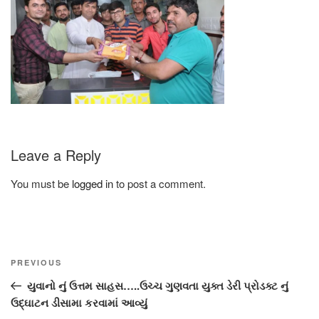
Leave a Reply
You must be
logged in
to post a comment.
Post
Previous
PREVIOUS
navigation
Post
યુવાનો નું ઉત્તમ સાહસ…..ઉચ્ચ ગુણવતા યુક્ત ડેરી પ્રોડક્ટ નું
ઉદ્ઘાટન ડીસામા કરવામાં આવ્યું