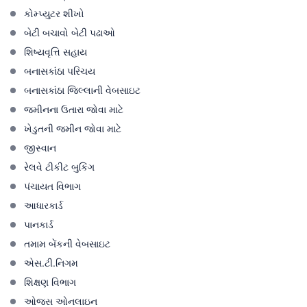
કોમ્પ્યુટર શીખો
બેટી બચાવો બેટી પઢાઓ
શિષ્યવૃત્તિ સહાય
બનાસકાંઠા પરિચય
બનાસકાંઠા જિલ્લાની વેબસાઇટ
જમીનના ઉતારા જોવા માટે
ખેડુતની જમીન જોવા માટે
જીસ્વાન
રેલવે ટીકીટ બુકિંગ
પંચાયત વિભાગ
આધારકાર્ડ
પાનકાર્ડ
તમામ બેંકની વેબસાઇટ
એસ.ટી.નિગમ
શિક્ષણ વિભાગ
ઓજસ ઓનલાઇન