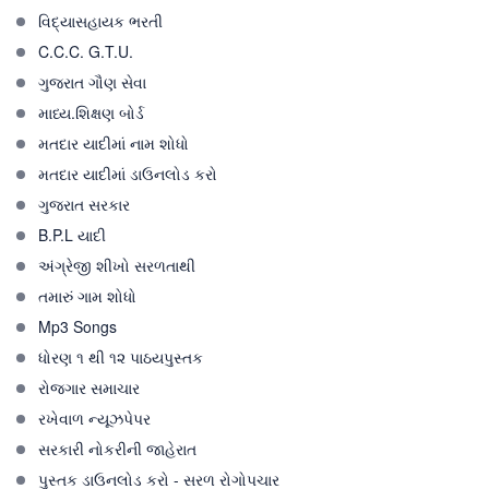
વિદ્યાસહાયક ભરતી
C.C.C. G.T.U.
ગુજરાત ગૌણ સેવા
માધ્ય.શિક્ષણ બોર્ડ
મતદાર યાદીમાં નામ શોધો
મતદાર યાદીમાં ડાઉનલોડ કરો
ગુજરાત સરકાર
B.P.L યાદી
અંગ્રેજી શીખો સરળતાથી
તમારું ગામ શોધો
Mp3 Songs
ધોરણ ૧ થી ૧૨ પાઠયપુસ્તક
રોજગાર સમાચાર
રખેવાળ ન્યૂઝપેપર
સરકારી નોકરીની જાહેરાત
પુસ્તક ડાઉનલોડ કરો - સરળ રોગોપચાર