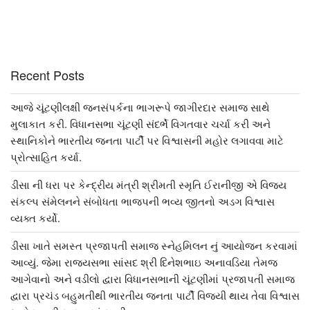
Recent Posts
આજે ચૂંટણીલક્ષી જનસંપર્કના ભાગરૂપે જાગીરદાર સમાજ સાથે
મુલાકાત કરી. વિધાનસભા ચૂંટણી સંદર્ભે વિગતવાર ચર્ચા કરી અને
સ્થાનિકોને ભારતીય જનતા પાર્ટી પર વિશ્વાસની મહોર લગાવવા માટે
પ્રોત્સાહિત કર્યા.
ડીસા ની ધરા પર કેન્દ્રીય મંત્રી શ્રીમતી સ્મૃતિ ઈરાનીજી એ વિજય
સંકલ્પ સંમેલનને સંબોધતા ભાજપની ભવ્ય જીતનો અડગ વિશ્વાસ
વ્યક્ત કર્યો.
ડીસા ખાતે સમસ્ત પ્રજાપતી સમાજ સ્નેહમિલન નું આયોજન કરવામાં
આવ્યું. જેમા રાજ્યસભા સાંસદ શ્રી દિનેશભાઇ અનાવડિયા તેમજ
આગેવાનો અને વડીલો દ્વારા વિધાનસભાની ચૂંટણીમાં પ્રજાપતી સમાજ
દ્વારા પ્રચંડ બહુમતીથી ભારતીય જનતા પાર્ટી વિજયી થાય તેવા વિશ્વાસ