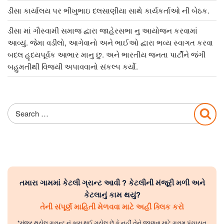
ડીસા કાર્યાલય પર ભીખુભાઇ દલસાણીયા સાથે કાર્યકર્તાઓ ની બેઠક.
ડીસા માં ગૌસ્વામી સમાજ દ્વારા જાહેરસભા નુ આયોજન કરવામાં
આવ્યું. જેમા વડીલો, આગેવાનો અને ભાઈઓ દ્વારા ભવ્ય સ્વાગત કરવા
બદલ હૃદયપૂર્વક આભાર માનુ છુ. અને ભારતીય જનતા પાર્ટીને જંગી
બહુમતીથી વિજયી અપાવવાનો સંકલ્પ કર્યો.
Search
Sea
for:
તમારા ગામમાં કેટલી ગ્રાન્ટ આવી ? કેટલીની મંજૂરી મળી અને
કેટલાનું કામ થયું?
તેની સંપૂર્ણ માહિતી મેળવવા માટે અહીં ક્લિક કરો
*મંજૂર થયેલ ગ્રાન્ટ નું કામ થઈ ગયેલ છે કે નહીં તેને જાણવા માટે ગ્રામ પંચાયત