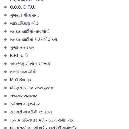
C.C.C. G.T.U.
ગુજરાત ગૌણ સેવા
માધ્ય.શિક્ષણ બોર્ડ
મતદાર યાદીમાં નામ શોધો
મતદાર યાદીમાં ડાઉનલોડ કરો
ગુજરાત સરકાર
B.P.L યાદી
અંગ્રેજી શીખો સરળતાથી
તમારું ગામ શોધો
Mp3 Songs
ધોરણ ૧ થી ૧૨ પાઠયપુસ્તક
રોજગાર સમાચાર
રખેવાળ ન્યૂઝપેપર
સરકારી નોકરીની જાહેરાત
પુસ્તક ડાઉનલોડ કરો - સરળ રોગોપચાર
ધોરણ ૧૦/૧૨ પછી શું? - કારકિર્દી માર્ગદર્શન