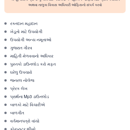
અથવા તાલુકા વિકાસ અધિકારી ઓફિસનો સંપર્ક કરવો
રક્તદાન મહાદાન
ખેડૂતો માટે ઉપયોગી
ઉપયોગી અન્ય નમૂનાઓ
ગુજરાત ગૌરવ
માહિતી મેળવવાનો અધિકાર
પુસ્તકો ડાઉનલોડ કરો મફત
ઘરેલુ ઉપચારો
જનરલ નોલેજ
પ્રેરક લેખ
પ્રાર્થના Mp3 ડાઉનલોડ
બાળકો માટે વિચારીએ
બાળગીત
વર્તમાનપત્રો વાંચો
કોમ્પ્યુટર શીખો