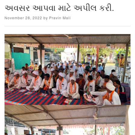
અવસર આપવા માટે અપીલ કરી.
Posted
November 28, 2022
by
Pravin Mali
on