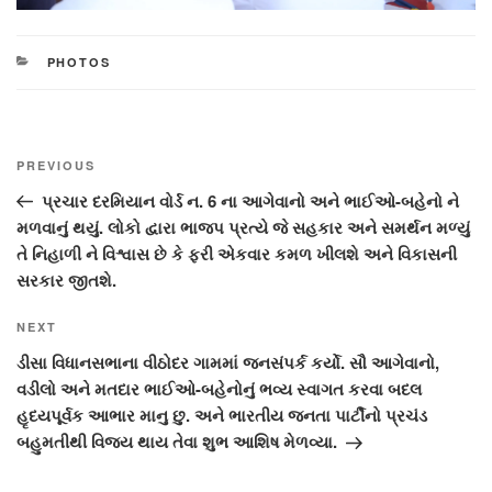
CATEGORIES
PHOTOS
Post
Previous
PREVIOUS
navigation
Post
પ્રચાર દરમિયાન વોર્ડ ન. 6 ના આગેવાનો અને ભાઈઓ-બહેનો ને
મળવાનું થયું. લોકો દ્વારા ભાજપ પ્રત્યે જે સહકાર અને સમર્થન મળ્યું
તે નિહાળી ને વિશ્વાસ છે કે ફરી એકવાર કમળ ખીલશે અને વિકાસની
સરકાર જીતશે.
Next
NEXT
Post
ડીસા વિધાનસભાના વીઠોદર ગામમાં જનસંપર્ક કર્યો. સૌ આગેવાનો,
વડીલો અને મતદાર ભાઈઓ-બહેનોનું ભવ્ય સ્વાગત કરવા બદલ
હૃદયપૂર્વક આભાર માનુ છુ. અને ભારતીય જનતા પાર્ટીનો પ્રચંડ
બહુમતીથી વિજય થાય તેવા શુભ આશિષ મેળવ્યા.