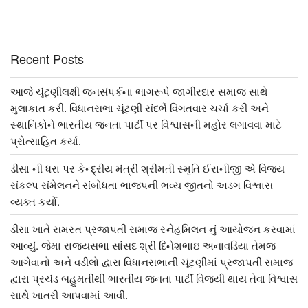
Recent Posts
આજે ચૂંટણીલક્ષી જનસંપર્કના ભાગરૂપે જાગીરદાર સમાજ સાથે
મુલાકાત કરી. વિધાનસભા ચૂંટણી સંદર્ભે વિગતવાર ચર્ચા કરી અને
સ્થાનિકોને ભારતીય જનતા પાર્ટી પર વિશ્વાસની મહોર લગાવવા માટે
પ્રોત્સાહિત કર્યા.
ડીસા ની ધરા પર કેન્દ્રીય મંત્રી શ્રીમતી સ્મૃતિ ઈરાનીજી એ વિજય
સંકલ્પ સંમેલનને સંબોધતા ભાજપની ભવ્ય જીતનો અડગ વિશ્વાસ
વ્યક્ત કર્યો.
ડીસા ખાતે સમસ્ત પ્રજાપતી સમાજ સ્નેહમિલન નું આયોજન કરવામાં
આવ્યું. જેમા રાજ્યસભા સાંસદ શ્રી દિનેશભાઇ અનાવડિયા તેમજ
આગેવાનો અને વડીલો દ્વારા વિધાનસભાની ચૂંટણીમાં પ્રજાપતી સમાજ
દ્વારા પ્રચંડ બહુમતીથી ભારતીય જનતા પાર્ટી વિજયી થાય તેવા વિશ્વાસ
સાથે ખાતરી આપવામાં આવી.