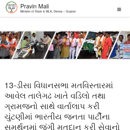
Pravin Mali
Minister of State & MLA, Deesa – Gujarat
Skip
to
content
13-ડીસા વિધાનસભા મતવિસ્તારમાં
આવેલ તાલેગઢ ખાતે વડિલો તથા
ગ્રામજનો સાથે વાર્તાલાપ કરી
ચુંટણીમાં ભારતીય જનતા પાર્ટીના
સમર્થનમાં જંગી મતદાન કરી સેવાનો