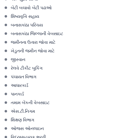
બેટી બચાવો બેટી પઢાઓ
શિષ્યવૃત્તિ સહાય
બનાસકાંઠા પરિચય
બનાસકાંઠા જિલ્લાની વેબસાઇટ
જમીનના ઉતારા જોવા માટે
ખેડુતની જમીન જોવા માટે
જીસ્વાન
રેલવે ટીકીટ બુકિંગ
પંચાયત વિભાગ
આધારકાર્ડ
પાનકાર્ડ
તમામ બેંકની વેબસાઇટ
એસ.ટી.નિગમ
શિક્ષણ વિભાગ
ઓજસ ઓનલાઇન
વિદ્યાસહાયક ભરતી