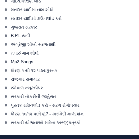
માધ્ય.શિક્ષણ બોર્ડ
મતદાર યાદીમાં નામ શોધો
મતદાર યાદીમાં ડાઉનલોડ કરો
ગુજરાત સરકાર
B.P.L યાદી
અંગ્રેજી શીખો સરળતાથી
તમારું ગામ શોધો
Mp3 Songs
ધોરણ ૧ થી ૧૨ પાઠયપુસ્તક
રોજગાર સમાચાર
રખેવાળ ન્યૂઝપેપર
સરકારી નોકરીની જાહેરાત
પુસ્તક ડાઉનલોડ કરો - સરળ રોગોપચાર
ધોરણ ૧૦/૧૨ પછી શું? - કારકિર્દી માર્ગદર્શન
સરકારી યોજનાઓ માટેના અરજીપત્રકો