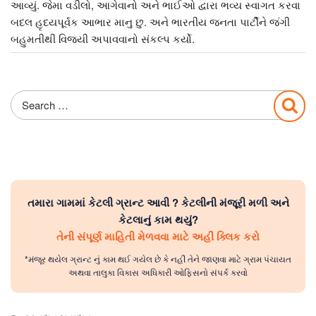
આવ્યું. જેમા વડીલો, આગેવાનો અને ભાઈઓ દ્વારા ભવ્ય સ્વાગત કરવા
બદલ હૃદયપૂર્વક આભાર માનુ છુ. અને ભારતીય જનતા પાર્ટીને જંગી
બહુમતીથી વિજયી અપાવવાનો સંકલ્પ કર્યો.
Search
Sea
for:
તમારા ગામમાં કેટલી ગ્રાન્ટ આવી ? કેટલીની મંજૂરી મળી અને
કેટલાનું કામ થયું?
તેની સંપૂર્ણ માહિતી મેળવવા માટે અહીં ક્લિક કરો
*મંજૂર થયેલ ગ્રાન્ટ નું કામ થઈ ગયેલ છે કે નહીં તેને જાણવા માટે ગ્રામ પંચાયત
અથવા તાલુકા વિકાસ અધિકારી ઓફિસનો સંપર્ક કરવો