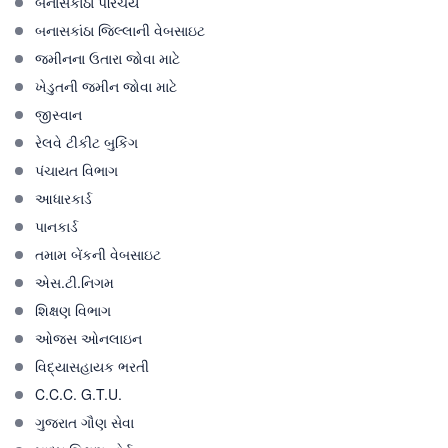
બનાસકાંઠા પરિચય
બનાસકાંઠા જિલ્લાની વેબસાઇટ
જમીનના ઉતારા જોવા માટે
ખેડુતની જમીન જોવા માટે
જીસ્વાન
રેલવે ટીકીટ બુકિંગ
પંચાયત વિભાગ
આધારકાર્ડ
પાનકાર્ડ
તમામ બેંકની વેબસાઇટ
એસ.ટી.નિગમ
શિક્ષણ વિભાગ
ઓજસ ઓનલાઇન
વિદ્યાસહાયક ભરતી
C.C.C. G.T.U.
ગુજરાત ગૌણ સેવા