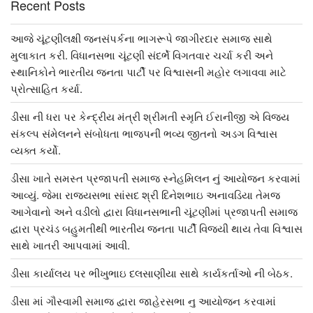
Recent Posts
આજે ચૂંટણીલક્ષી જનસંપર્કના ભાગરૂપે જાગીરદાર સમાજ સાથે
મુલાકાત કરી. વિધાનસભા ચૂંટણી સંદર્ભે વિગતવાર ચર્ચા કરી અને
સ્થાનિકોને ભારતીય જનતા પાર્ટી પર વિશ્વાસની મહોર લગાવવા માટે
પ્રોત્સાહિત કર્યા.
ડીસા ની ધરા પર કેન્દ્રીય મંત્રી શ્રીમતી સ્મૃતિ ઈરાનીજી એ વિજય
સંકલ્પ સંમેલનને સંબોધતા ભાજપની ભવ્ય જીતનો અડગ વિશ્વાસ
વ્યક્ત કર્યો.
ડીસા ખાતે સમસ્ત પ્રજાપતી સમાજ સ્નેહમિલન નું આયોજન કરવામાં
આવ્યું. જેમા રાજ્યસભા સાંસદ શ્રી દિનેશભાઇ અનાવડિયા તેમજ
આગેવાનો અને વડીલો દ્વારા વિધાનસભાની ચૂંટણીમાં પ્રજાપતી સમાજ
દ્વારા પ્રચંડ બહુમતીથી ભારતીય જનતા પાર્ટી વિજયી થાય તેવા વિશ્વાસ
સાથે ખાતરી આપવામાં આવી.
ડીસા કાર્યાલય પર ભીખુભાઇ દલસાણીયા સાથે કાર્યકર્તાઓ ની બેઠક.
ડીસા માં ગૌસ્વામી સમાજ દ્વારા જાહેરસભા નુ આયોજન કરવામાં