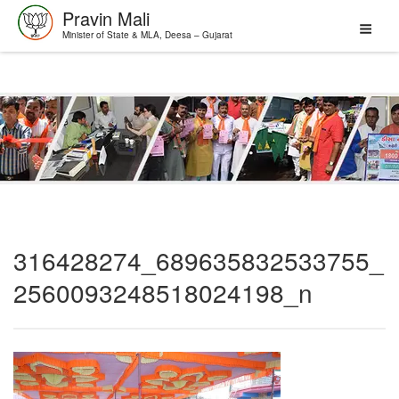
Pravin Mali
Minister of State & MLA, Deesa – Gujarat
Skip
to
content
316428274_689635832533755_
2560093248518024198_n