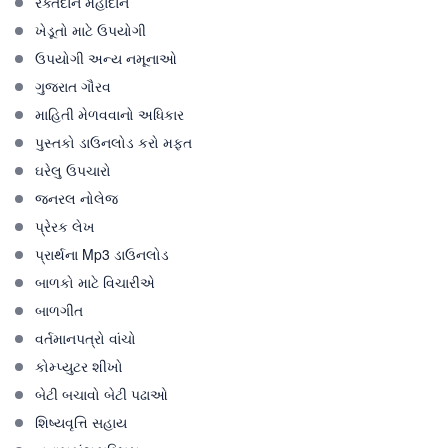
રક્તદાન મહાદાન
ખેડૂતો માટે ઉપયોગી
ઉપયોગી અન્ય નમૂનાઓ
ગુજરાત ગૌરવ
માહિતી મેળવવાનો અધિકાર
પુસ્તકો ડાઉનલોડ કરો મફત
ઘરેલુ ઉપચારો
જનરલ નોલેજ
પ્રેરક લેખ
પ્રાર્થના Mp3 ડાઉનલોડ
બાળકો માટે વિચારીએ
બાળગીત
વર્તમાનપત્રો વાંચો
કોમ્પ્યુટર શીખો
બેટી બચાવો બેટી પઢાઓ
શિષ્યવૃત્તિ સહાય