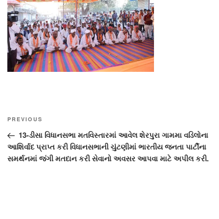
Post
Previous
PREVIOUS
navigation
Post
13-ડીસા વિધાનસભા મતવિસ્તારમાં આવેલ શેરપુરા ગામમા વડિલોના
આશિર્વાદ પ્રાપ્ત કરી વિધાનસભાની ચુંટણીમાં ભારતીય જનતા પાર્ટીના
સમર્થનમાં જંગી મતદાન કરી સેવાનો અવસર આપવા માટે અપીલ કરી.