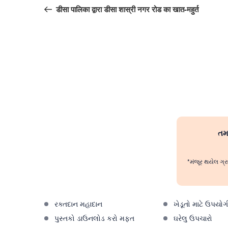
navigation
Post
डीसा पालिका द्वारा डीसा शास्री नगर रोड का खात-महुर्त
તમા
*મંજૂર થયેલ ગ્ર
રક્તદાન મહાદાન
ખેડૂતો માટે ઉપયોગ
પુસ્તકો ડાઉનલોડ કરો મફત
ઘરેલુ ઉપચારો