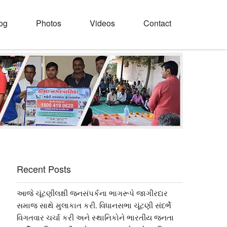
og
Photos
Videos
Contact
Recent Posts
આજે ચૂંટણીલક્ષી જનસંપર્કના ભાગરૂપે જાગીરદાર
સમાજ સાથે મુલાકાત કરી. વિધાનસભા ચૂંટણી સંદર્ભે
વિગતવાર ચર્ચા કરી અને સ્થાનિકોને ભારતીય જનતા