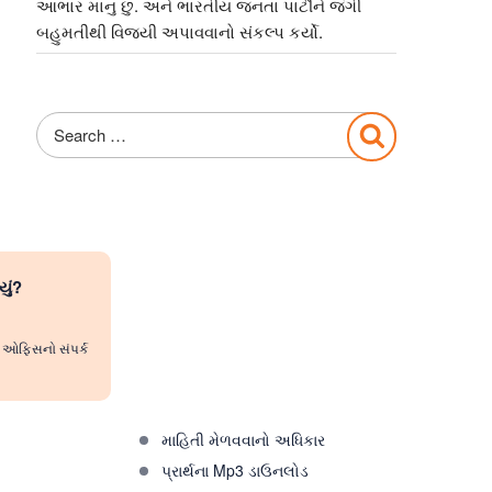
આભાર માનુ છુ. અને ભારતીય જનતા પાર્ટીને જંગી
બહુમતીથી વિજયી અપાવવાનો સંકલ્પ કર્યો.
Search
Search
for:
યું?
રી ઓફિસનો સંપર્ક
માહિતી મેળવવાનો અધિકાર
પ્રાર્થના Mp3 ડાઉનલોડ