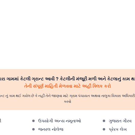
રા ગામમાં કેટલી ગ્રાન્ટ આવી ? કેટલીની મંજૂરી મળી અને કેટલાનું કામ થ
તેની સંપૂર્ણ માહિતી મેળવવા માટે અહીં ક્લિક કરો
ાન્ટ નું કામ થઈ ગયેલ છે કે નહીં તેને જાણવા માટે ગ્રામ પંચાયત અથવા તાલુકા વિકાસ અધિકા
કરવો
ી
ઉપયોગી અન્ય નમૂનાઓ
ગુજરાત ગૌરવ
જનરલ નોલેજ
પ્રેરક લેખ