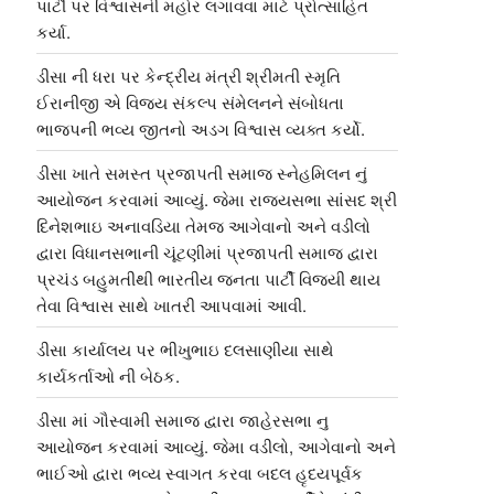
પાર્ટી પર વિશ્વાસની મહોર લગાવવા માટે પ્રોત્સાહિત
કર્યા.
ડીસા ની ધરા પર કેન્દ્રીય મંત્રી શ્રીમતી સ્મૃતિ
ઈરાનીજી એ વિજય સંકલ્પ સંમેલનને સંબોધતા
ભાજપની ભવ્ય જીતનો અડગ વિશ્વાસ વ્યક્ત કર્યો.
ડીસા ખાતે સમસ્ત પ્રજાપતી સમાજ સ્નેહમિલન નું
આયોજન કરવામાં આવ્યું. જેમા રાજ્યસભા સાંસદ શ્રી
દિનેશભાઇ અનાવડિયા તેમજ આગેવાનો અને વડીલો
દ્વારા વિધાનસભાની ચૂંટણીમાં પ્રજાપતી સમાજ દ્વારા
પ્રચંડ બહુમતીથી ભારતીય જનતા પાર્ટી વિજયી થાય
તેવા વિશ્વાસ સાથે ખાતરી આપવામાં આવી.
ડીસા કાર્યાલય પર ભીખુભાઇ દલસાણીયા સાથે
કાર્યકર્તાઓ ની બેઠક.
ડીસા માં ગૌસ્વામી સમાજ દ્વારા જાહેરસભા નુ
આયોજન કરવામાં આવ્યું. જેમા વડીલો, આગેવાનો અને
ભાઈઓ દ્વારા ભવ્ય સ્વાગત કરવા બદલ હૃદયપૂર્વક