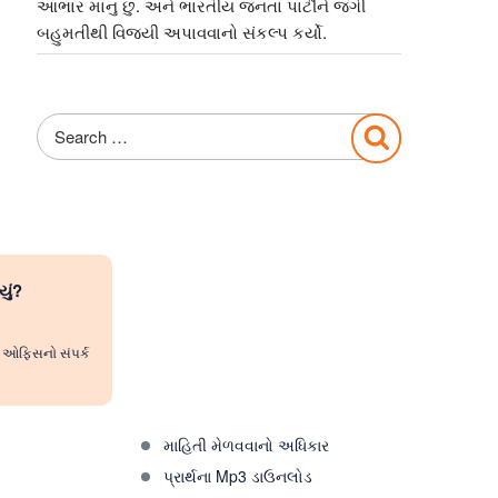
આભાર માનુ છુ. અને ભારતીય જનતા પાર્ટીને જંગી
બહુમતીથી વિજયી અપાવવાનો સંકલ્પ કર્યો.
Search
Search
for:
યું?
રી ઓફિસનો સંપર્ક
માહિતી મેળવવાનો અધિકાર
પ્રાર્થના Mp3 ડાઉનલોડ