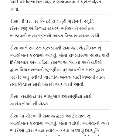
પાર્ટી પર વિશ્વાસની મહોર લગાવવા માટે પ્રોત્સાહિત
કર્યા.
ડીસા ની ધરા પર કેન્દ્રીય મંત્રી શ્રીમતી સ્મૃતિ
ઈરાનીજી એ વિજય સંકલ્પ સંમેલનને સંબોધતા
ભાજપની ભવ્ય જીતનો અડગ વિશ્વાસ વ્યક્ત કર્યો.
ડીસા ખાતે સમસ્ત પ્રજાપતી સમાજ સ્નેહમિલન નું
આયોજન કરવામાં આવ્યું. જેમા રાજ્યસભા સાંસદ શ્રી
દિનેશભાઇ અનાવડિયા તેમજ આગેવાનો અને વડીલો
દ્વારા વિધાનસભાની ચૂંટણીમાં પ્રજાપતી સમાજ દ્વારા
પ્રચંડ બહુમતીથી ભારતીય જનતા પાર્ટી વિજયી થાય
તેવા વિશ્વાસ સાથે ખાતરી આપવામાં આવી.
ડીસા કાર્યાલય પર ભીખુભાઇ દલસાણીયા સાથે
કાર્યકર્તાઓ ની બેઠક.
ડીસા માં ગૌસ્વામી સમાજ દ્વારા જાહેરસભા નુ
આયોજન કરવામાં આવ્યું. જેમા વડીલો, આગેવાનો અને
ભાઈઓ દ્વારા ભવ્ય સ્વાગત કરવા બદલ હૃદયપૂર્વક