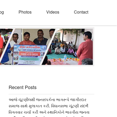
og
Photos
Videos
Contact
Recent Posts
આજે ચૂંટણીલક્ષી જનસંપર્કના ભાગરૂપે જાગીરદાર
સમાજ સાથે મુલાકાત કરી. વિધાનસભા ચૂંટણી સંદર્ભે
વિગતવાર ચર્ચા કરી અને સ્થાનિકોને ભારતીય જનતા