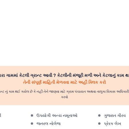
રા ગામમાં કેટલી ગ્રાન્ટ આવી ? કેટલીની મંજૂરી મળી અને કેટલાનું કામ થ
તેની સંપૂર્ણ માહિતી મેળવવા માટે અહીં ક્લિક કરો
ાન્ટ નું કામ થઈ ગયેલ છે કે નહીં તેને જાણવા માટે ગ્રામ પંચાયત અથવા તાલુકા વિકાસ અધિકા
કરવો
ી
ઉપયોગી અન્ય નમૂનાઓ
ગુજરાત ગૌરવ
જનરલ નોલેજ
પ્રેરક લેખ