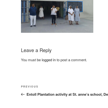
Leave a Reply
You must be
logged in
to post a comment.
Post
Previous
PREVIOUS
navigation
Post
Entoll Plantation activity at St. anne’s school, D