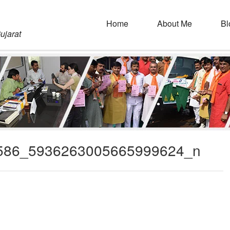
Home
About Me
Bl
ujarat
586_5936263005665999624_n