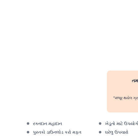
તમા
*મંજૂર થયેલ ગ્ર
રક્તદાન મહાદાન
ખેડૂતો માટે ઉપયોગ
પુસ્તકો ડાઉનલોડ કરો મફત
ઘરેલુ ઉપચારો