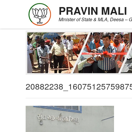
PRAVIN MALI
Minister of State & MLA, Deesa – G
Skip
to
content
20882238_1607512575987