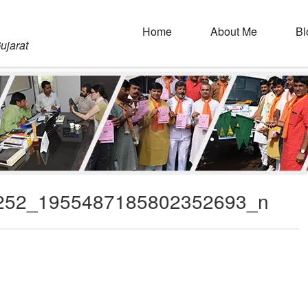
Home
About Me
Bl
ujarat
252_1955487185802352693_n