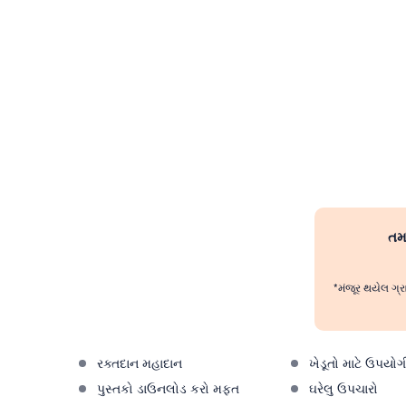
તમા
*મંજૂર થયેલ ગ્ર
રક્તદાન મહાદાન
ખેડૂતો માટે ઉપયોગ
પુસ્તકો ડાઉનલોડ કરો મફત
ઘરેલુ ઉપચારો