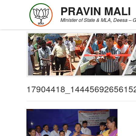
PRAVIN MALI
Minister of State & MLA, Deesa – G
Skip
to
content
17904418_1444569265615