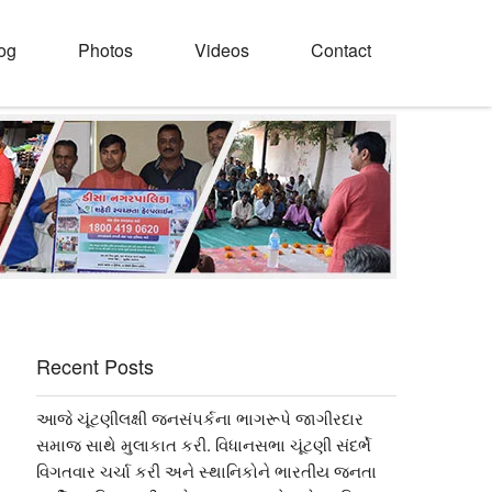
og
Photos
Videos
Contact
Recent Posts
આજે ચૂંટણીલક્ષી જનસંપર્કના ભાગરૂપે જાગીરદાર
સમાજ સાથે મુલાકાત કરી. વિધાનસભા ચૂંટણી સંદર્ભે
વિગતવાર ચર્ચા કરી અને સ્થાનિકોને ભારતીય જનતા