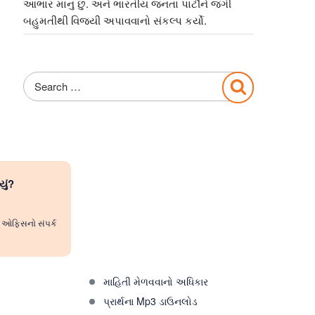
આભાર માનુ છુ. અને ભારતીય જનતા પાર્ટીને જંગી
બહુમતીથી વિજયી અપાવવાનો સંકલ્પ કર્યો.
Search
Search
for:
યું?
રી ઓફિસનો સંપર્ક
માહિતી મેળવવાનો અધિકાર
પ્રાર્થના Mp3 ડાઉનલોડ