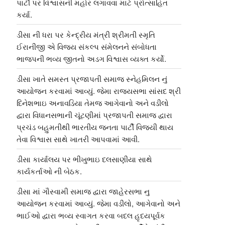
પાર્ટી પર વિશ્વાસની મહોર લગાવવા માટે પ્રોત્સાહિત
કર્યા.
ડીસા ની ધરા પર કેન્દ્રીય મંત્રી શ્રીમતી સ્મૃતિ
ઈરાનીજી એ વિજય સંકલ્પ સંમેલનને સંબોધતા
ભાજપની ભવ્ય જીતનો અડગ વિશ્વાસ વ્યક્ત કર્યો.
ડીસા ખાતે સમસ્ત પ્રજાપતી સમાજ સ્નેહમિલન નું
આયોજન કરવામાં આવ્યું. જેમા રાજ્યસભા સાંસદ શ્રી
દિનેશભાઇ અનાવડિયા તેમજ આગેવાનો અને વડીલો
દ્વારા વિધાનસભાની ચૂંટણીમાં પ્રજાપતી સમાજ દ્વારા
પ્રચંડ બહુમતીથી ભારતીય જનતા પાર્ટી વિજયી થાય
તેવા વિશ્વાસ સાથે ખાતરી આપવામાં આવી.
ડીસા કાર્યાલય પર ભીખુભાઇ દલસાણીયા સાથે
કાર્યકર્તાઓ ની બેઠક.
ડીસા માં ગૌસ્વામી સમાજ દ્વારા જાહેરસભા નુ
આયોજન કરવામાં આવ્યું. જેમા વડીલો, આગેવાનો અને
ભાઈઓ દ્વારા ભવ્ય સ્વાગત કરવા બદલ હૃદયપૂર્વક