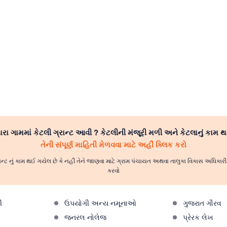
રા ગામમાં કેટલી ગ્રાન્ટ આવી ? કેટલીની મંજૂરી મળી અને કેટલાનું કામ થ
તેની સંપૂર્ણ માહિતી મેળવવા માટે અહીં ક્લિક કરો
ાન્ટ નું કામ થઈ ગયેલ છે કે નહીં તેને જાણવા માટે ગ્રામ પંચાયત અથવા તાલુકા વિકાસ અધિકા
કરવો
ી
ઉપયોગી અન્ય નમૂનાઓ
ગુજરાત ગૌરવ
જનરલ નોલેજ
પ્રેરક લેખ