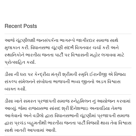
Recent Posts
આજે ચૂંટણીલક્ષી જનસંપર્કના ભાગરૂપે જાગીરદાર સમાજ સાથે
મુલાકાત કરી. વિધાનસભા ચૂંટણી સંદર્ભે વિગતવાર ચર્ચા કરી અને
સ્થાનિકોને ભારતીય જનતા પાર્ટી પર વિશ્વાસની મહોર લગાવવા માટે
પ્રોત્સાહિત કર્યા.
ડીસા ની ધરા પર કેન્દ્રીય મંત્રી શ્રીમતી સ્મૃતિ ઈરાનીજી એ વિજય
સંકલ્પ સંમેલનને સંબોધતા ભાજપની ભવ્ય જીતનો અડગ વિશ્વાસ
વ્યક્ત કર્યો.
ડીસા ખાતે સમસ્ત પ્રજાપતી સમાજ સ્નેહમિલન નું આયોજન કરવામાં
આવ્યું. જેમા રાજ્યસભા સાંસદ શ્રી દિનેશભાઇ અનાવડિયા તેમજ
આગેવાનો અને વડીલો દ્વારા વિધાનસભાની ચૂંટણીમાં પ્રજાપતી સમાજ
દ્વારા પ્રચંડ બહુમતીથી ભારતીય જનતા પાર્ટી વિજયી થાય તેવા વિશ્વાસ
સાથે ખાતરી આપવામાં આવી.