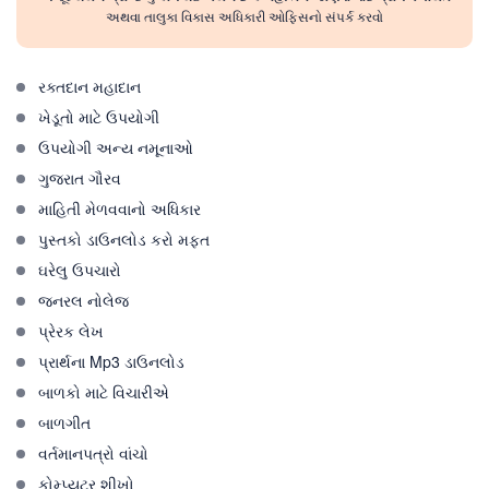
અથવા તાલુકા વિકાસ અધિકારી ઓફિસનો સંપર્ક કરવો
રક્તદાન મહાદાન
ખેડૂતો માટે ઉપયોગી
ઉપયોગી અન્ય નમૂનાઓ
ગુજરાત ગૌરવ
માહિતી મેળવવાનો અધિકાર
પુસ્તકો ડાઉનલોડ કરો મફત
ઘરેલુ ઉપચારો
જનરલ નોલેજ
પ્રેરક લેખ
પ્રાર્થના Mp3 ડાઉનલોડ
બાળકો માટે વિચારીએ
બાળગીત
વર્તમાનપત્રો વાંચો
કોમ્પ્યુટર શીખો