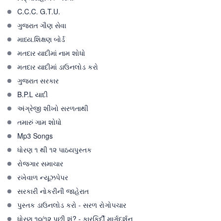
C.C.C. G.T.U.
ગુજરાત ગૌણ સેવા
માધ્ય.શિક્ષણ બોર્ડ
મતદાર યાદીમાં નામ શોધો
મતદાર યાદીમાં ડાઉનલોડ કરો
ગુજરાત સરકાર
B.P.L યાદી
અંગ્રેજી શીખો સરળતાથી
તમારું ગામ શોધો
Mp3 Songs
ધોરણ ૧ થી ૧૨ પાઠયપુસ્તક
રોજગાર સમાચાર
રખેવાળ ન્યૂઝપેપર
સરકારી નોકરીની જાહેરાત
પુસ્તક ડાઉનલોડ કરો - સરળ રોગોપચાર
ધોરણ ૧૦/૧૨ પછી શું? - કારકિર્દી માર્ગદર્શન