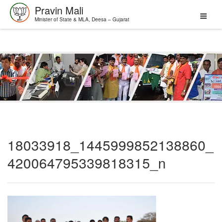
Pravin Mali
Minister of State & MLA, Deesa – Gujarat
Skip
to
content
18033918_1445999852138860_
420064795339818315_n