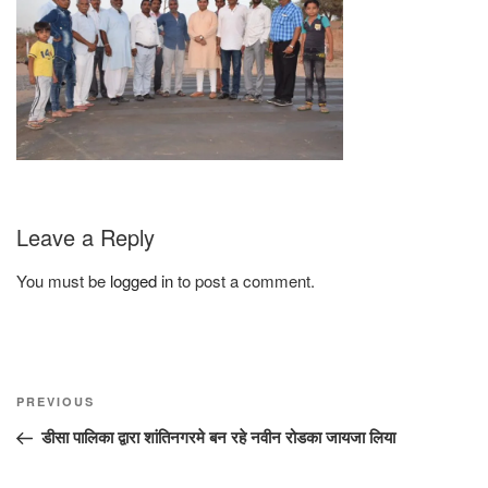
Leave a Reply
You must be
logged in
to post a comment.
Post
Previous
PREVIOUS
navigation
Post
डीसा पालिका द्वारा शांतिनगरमे बन रहे नवीन रोडका जायजा लिया