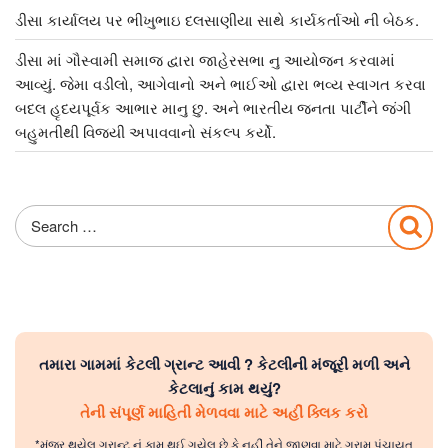
ડીસા કાર્યાલય પર ભીખુભાઇ દલસાણીયા સાથે કાર્યકર્તાઓ ની બેઠક.
ડીસા માં ગૌસ્વામી સમાજ દ્વારા જાહેરસભા નુ આયોજન કરવામાં
આવ્યું. જેમા વડીલો, આગેવાનો અને ભાઈઓ દ્વારા ભવ્ય સ્વાગત કરવા
બદલ હૃદયપૂર્વક આભાર માનુ છુ. અને ભારતીય જનતા પાર્ટીને જંગી
બહુમતીથી વિજયી અપાવવાનો સંકલ્પ કર્યો.
Search
Sea
for:
તમારા ગામમાં કેટલી ગ્રાન્ટ આવી ? કેટલીની મંજૂરી મળી અને
કેટલાનું કામ થયું?
તેની સંપૂર્ણ માહિતી મેળવવા માટે અહીં ક્લિક કરો
*મંજૂર થયેલ ગ્રાન્ટ નું કામ થઈ ગયેલ છે કે નહીં તેને જાણવા માટે ગ્રામ પંચાયત