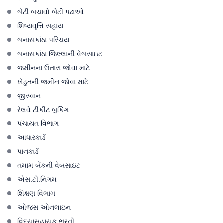
બેટી બચાવો બેટી પઢાઓ
શિષ્યવૃત્તિ સહાય
બનાસકાંઠા પરિચય
બનાસકાંઠા જિલ્લાની વેબસાઇટ
જમીનના ઉતારા જોવા માટે
ખેડુતની જમીન જોવા માટે
જીસ્વાન
રેલવે ટીકીટ બુકિંગ
પંચાયત વિભાગ
આધારકાર્ડ
પાનકાર્ડ
તમામ બેંકની વેબસાઇટ
એસ.ટી.નિગમ
શિક્ષણ વિભાગ
ઓજસ ઓનલાઇન
વિદ્યાસહાયક ભરતી