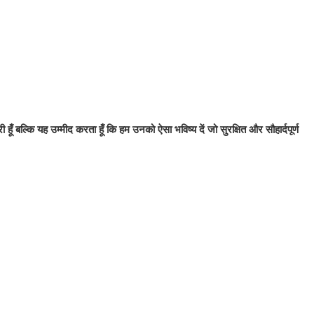
ूँ बल्कि यह उम्मीद करता हूँ कि हम उनको ऐसा भविष्य दें जो सुरक्षित और सौहार्दपूर्ण