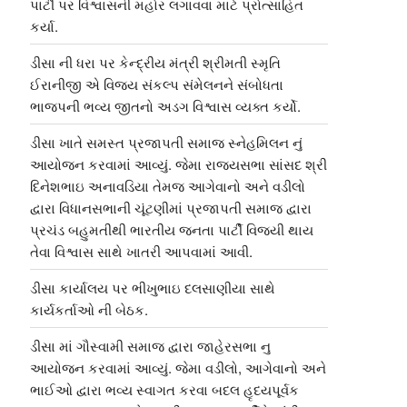
પાર્ટી પર વિશ્વાસની મહોર લગાવવા માટે પ્રોત્સાહિત
કર્યા.
ડીસા ની ધરા પર કેન્દ્રીય મંત્રી શ્રીમતી સ્મૃતિ
ઈરાનીજી એ વિજય સંકલ્પ સંમેલનને સંબોધતા
ભાજપની ભવ્ય જીતનો અડગ વિશ્વાસ વ્યક્ત કર્યો.
ડીસા ખાતે સમસ્ત પ્રજાપતી સમાજ સ્નેહમિલન નું
આયોજન કરવામાં આવ્યું. જેમા રાજ્યસભા સાંસદ શ્રી
દિનેશભાઇ અનાવડિયા તેમજ આગેવાનો અને વડીલો
દ્વારા વિધાનસભાની ચૂંટણીમાં પ્રજાપતી સમાજ દ્વારા
પ્રચંડ બહુમતીથી ભારતીય જનતા પાર્ટી વિજયી થાય
તેવા વિશ્વાસ સાથે ખાતરી આપવામાં આવી.
ડીસા કાર્યાલય પર ભીખુભાઇ દલસાણીયા સાથે
કાર્યકર્તાઓ ની બેઠક.
ડીસા માં ગૌસ્વામી સમાજ દ્વારા જાહેરસભા નુ
આયોજન કરવામાં આવ્યું. જેમા વડીલો, આગેવાનો અને
ભાઈઓ દ્વારા ભવ્ય સ્વાગત કરવા બદલ હૃદયપૂર્વક