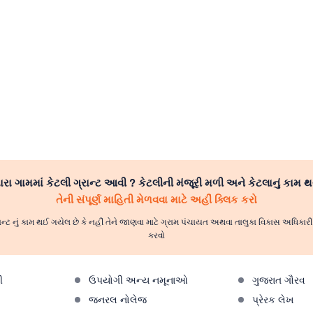
રા ગામમાં કેટલી ગ્રાન્ટ આવી ? કેટલીની મંજૂરી મળી અને કેટલાનું કામ થ
તેની સંપૂર્ણ માહિતી મેળવવા માટે અહીં ક્લિક કરો
ાન્ટ નું કામ થઈ ગયેલ છે કે નહીં તેને જાણવા માટે ગ્રામ પંચાયત અથવા તાલુકા વિકાસ અધિકા
કરવો
ી
ઉપયોગી અન્ય નમૂનાઓ
ગુજરાત ગૌરવ
જનરલ નોલેજ
પ્રેરક લેખ