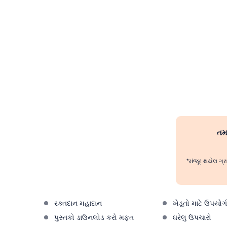
તમા
*મંજૂર થયેલ ગ્ર
રક્તદાન મહાદાન
ખેડૂતો માટે ઉપયોગ
પુસ્તકો ડાઉનલોડ કરો મફત
ઘરેલુ ઉપચારો