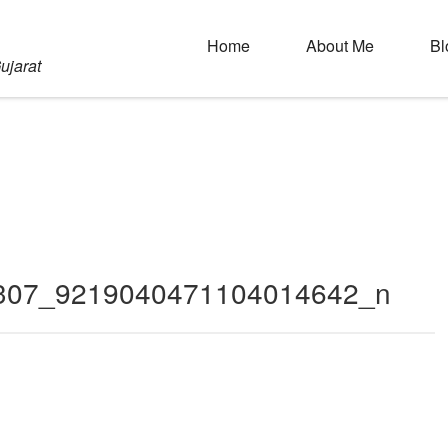
Home
About Me
Bl
ujarat
307_9219040471104014642_n