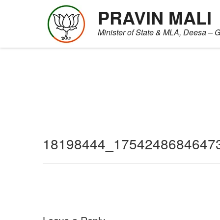
PRAVIN MALI
Minister of State & MLA, Deesa – G
Skip
to
content
18198444_1754248684647