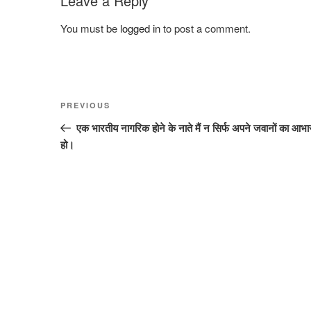
Leave a Reply
You must be
logged in
to post a comment.
Post
Previous
PREVIOUS
navigation
Post
एक भारतीय नागरिक होने के नाते मैं न सिर्फ अपने जवानों का आभारी ह
हो।