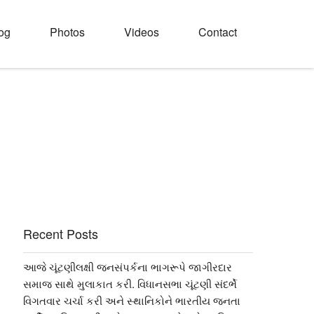
og
Photos
Videos
Contact
Recent Posts
આજે ચૂંટણીલક્ષી જનસંપર્કના ભાગરૂપે જાગીરદાર
સમાજ સાથે મુલાકાત કરી. વિધાનસભા ચૂંટણી સંદર્ભે
વિગતવાર ચર્ચા કરી અને સ્થાનિકોને ભારતીય જનતા