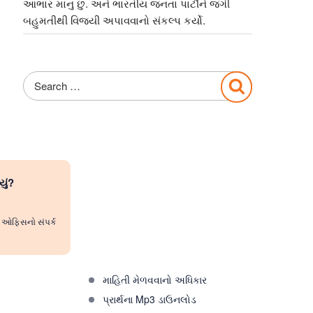
આભાર માનુ છુ. અને ભારતીય જનતા પાર્ટીને જંગી
બહુમતીથી વિજયી અપાવવાનો સંકલ્પ કર્યો.
Search
Search
for:
યું?
રી ઓફિસનો સંપર્ક
માહિતી મેળવવાનો અધિકાર
પ્રાર્થના Mp3 ડાઉનલોડ