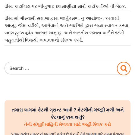
ડીસા કાર્યાલય પર ભીખુભાઇ દલસાણીયા સાથે કાર્યકર્તાઓ ની બેઠક.
ડીસા માં ગૌસ્વામી સમાજ દ્વારા જાહેરસભા નુ આયોજન કરવામાં
આવ્યું. જેમા વડીલો, આગેવાનો અને ભાઈઓ દ્વારા ભવ્ય સ્વાગત કરવા
બદલ હૃદયપૂર્વક આભાર માનુ છુ. અને ભારતીય જનતા પાર્ટીને જંગી
બહુમતીથી વિજયી અપાવવાનો સંકલ્પ કર્યો.
Search
Sea
for:
તમારા ગામમાં કેટલી ગ્રાન્ટ આવી ? કેટલીની મંજૂરી મળી અને
કેટલાનું કામ થયું?
તેની સંપૂર્ણ માહિતી મેળવવા માટે અહીં ક્લિક કરો
*મંજૂર થયેલ ગ્રાન્ટ નું કામ થઈ ગયેલ છે કે નહીં તેને જાણવા માટે ગ્રામ પંચાયત