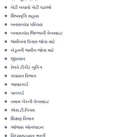
બેટી બચાવો બેટી પઢાઓ
શિષ્યવૃત્તિ સહાય
બનાસકાંઠા પરિચય
બનાસકાંઠા જિલ્લાની વેબસાઇટ
જમીનના ઉતારા જોવા માટે
ખેડુતની જમીન જોવા માટે
જીસ્વાન
રેલવે ટીકીટ બુકિંગ
પંચાયત વિભાગ
આધારકાર્ડ
પાનકાર્ડ
તમામ બેંકની વેબસાઇટ
એસ.ટી.નિગમ
શિક્ષણ વિભાગ
ઓજસ ઓનલાઇન
વિદ્યાસહાયક ભરતી