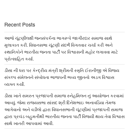
Recent Posts
આજે ચૂંટણીલક્ષી જનસંપર્કના ભાગરૂપે જાગીરદાર સમાજ સાથે
મુલાકાત કરી. વિધાનસભા ચૂંટણી સંદર્ભે વિગતવાર ચર્ચા કરી અને
સ્થાનિકોને ભારતીય જનતા પાર્ટી પર વિશ્વાસની મહોર લગાવવા માટે
પ્રોત્સાહિત કર્યા.
ડીસા ની ધરા પર કેન્દ્રીય મંત્રી શ્રીમતી સ્મૃતિ ઈરાનીજી એ વિજય
સંકલ્પ સંમેલનને સંબોધતા ભાજપની ભવ્ય જીતનો અડગ વિશ્વાસ
વ્યક્ત કર્યો.
ડીસા ખાતે સમસ્ત પ્રજાપતી સમાજ સ્નેહમિલન નું આયોજન કરવામાં
આવ્યું. જેમા રાજ્યસભા સાંસદ શ્રી દિનેશભાઇ અનાવડિયા તેમજ
આગેવાનો અને વડીલો દ્વારા વિધાનસભાની ચૂંટણીમાં પ્રજાપતી સમાજ
દ્વારા પ્રચંડ બહુમતીથી ભારતીય જનતા પાર્ટી વિજયી થાય તેવા વિશ્વાસ
સાથે ખાતરી આપવામાં આવી.