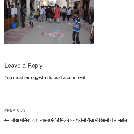
Leave a Reply
You must be
logged in
to post a comment.
Post
Previous
PREVIOUS
navigation
Post
डीसा पालिका द्वारा स्वछता ऐवोर्ड मिलने पर श्रीजी वीला में दिवाली जेसा महोल