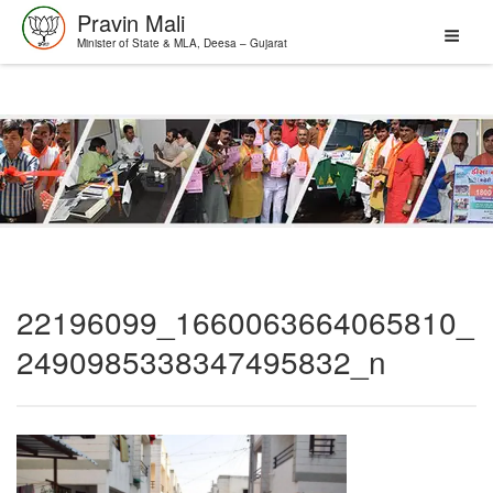
Pravin Mali
Minister of State & MLA, Deesa – Gujarat
Skip
to
content
22196099_1660063664065810_
2490985338347495832_n