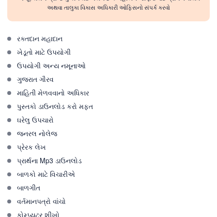
અથવા તાલુકા વિકાસ અધિકારી ઓફિસનો સંપર્ક કરવો
રક્તદાન મહાદાન
ખેડૂતો માટે ઉપયોગી
ઉપયોગી અન્ય નમૂનાઓ
ગુજરાત ગૌરવ
માહિતી મેળવવાનો અધિકાર
પુસ્તકો ડાઉનલોડ કરો મફત
ઘરેલુ ઉપચારો
જનરલ નોલેજ
પ્રેરક લેખ
પ્રાર્થના Mp3 ડાઉનલોડ
બાળકો માટે વિચારીએ
બાળગીત
વર્તમાનપત્રો વાંચો
કોમ્પ્યુટર શીખો