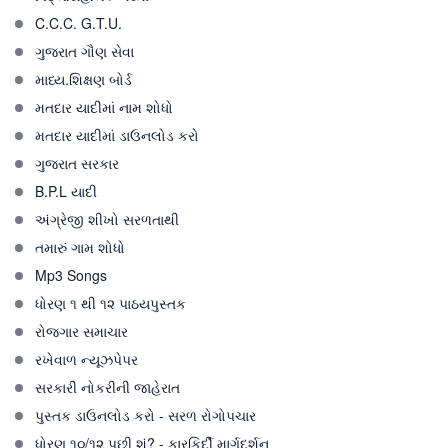
C.C.C. G.T.U.
ગુજરાત ગૌણ સેવા
માધ્ય.શિક્ષણ બોર્ડ
મતદાર યાદીમાં નામ શોધો
મતદાર યાદીમાં ડાઉનલોડ કરો
ગુજરાત સરકાર
B.P.L યાદી
અંગ્રેજી શીખો સરળતાથી
તમારું ગામ શોધો
Mp3 Songs
ધોરણ ૧ થી ૧૨ પાઠયપુસ્તક
રોજગાર સમાચાર
રખેવાળ ન્યૂઝપેપર
સરકારી નોકરીની જાહેરાત
પુસ્તક ડાઉનલોડ કરો - સરળ રોગોપચાર
ધોરણ ૧૦/૧૨ પછી શું? - કારકિર્દી માર્ગદર્શન