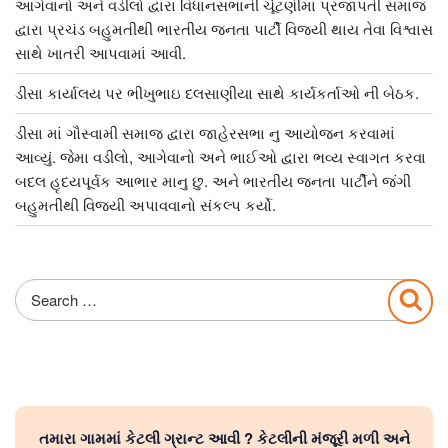
આગેવાનો અને વડીલો દ્વારા વિધાનસભાની ચૂંટણીમાં પ્રજાપતી સમાજ
દ્વારા પ્રચંડ બહુમતીથી ભારતીય જનતા પાર્ટી વિજયી થાય તેવા વિશ્વાસ
સાથે ખાતરી આપવામાં આવી.
ડીસા કાર્યાલય પર ભીખુભાઇ દલસાણીયા સાથે કાર્યકર્તાઓ ની બેઠક.
ડીસા માં ગૌસ્વામી સમાજ દ્વારા જાહેરસભા નુ આયોજન કરવામાં
આવ્યું. જેમા વડીલો, આગેવાનો અને ભાઈઓ દ્વારા ભવ્ય સ્વાગત કરવા
બદલ હૃદયપૂર્વક આભાર માનુ છુ. અને ભારતીય જનતા પાર્ટીને જંગી
બહુમતીથી વિજયી અપાવવાનો સંકલ્પ કર્યો.
Search
Sea
for:
તમારા ગામમાં કેટલી ગ્રાન્ટ આવી ? કેટલીની મંજૂરી મળી અને