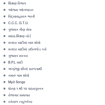
શિક્ષણ વિભાગ
ઓજસ ઓનલાઇન
વિદ્યાસહાયક ભરતી
C.C.C. G.T.U.
ગુજરાત ગૌણ સેવા
માધ્ય.શિક્ષણ બોર્ડ
મતદાર યાદીમાં નામ શોધો
મતદાર યાદીમાં ડાઉનલોડ કરો
ગુજરાત સરકાર
B.P.L યાદી
અંગ્રેજી શીખો સરળતાથી
તમારું ગામ શોધો
Mp3 Songs
ધોરણ ૧ થી ૧૨ પાઠયપુસ્તક
રોજગાર સમાચાર
રખેવાળ ન્યૂઝપેપર