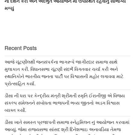
ના દર્શન કરી અને અદભુત આયોજન મા ઉપસ્થિત રહેવાનું સૌભાગ્ય
મળ્યું
Recent Posts
આજે ચૂંટણીલક્ષી જનસંપર્કના ભાગરૂપે જાગીરદાર સમાજ સાથે
મુલાકાત કરી. વિધાનસભા ચૂંટણી સંદર્ભે વિગતવાર ચર્ચા કરી અને
સ્થાનિકોને ભારતીય જનતા પાર્ટી પર વિશ્વાસની મહોર લગાવવા માટે
પ્રોત્સાહિત કર્યા.
ડીસા ની ધરા પર કેન્દ્રીય મંત્રી શ્રીમતી સ્મૃતિ ઈરાનીજી એ વિજય
સંકલ્પ સંમેલનને સંબોધતા ભાજપની ભવ્ય જીતનો અડગ વિશ્વાસ
વ્યક્ત કર્યો.
ડીસા ખાતે સમસ્ત પ્રજાપતી સમાજ સ્નેહમિલન નું આયોજન કરવામાં
આવ્યું. જેમા રાજ્યસભા સાંસદ શ્રી દિનેશભાઇ અનાવડિયા તેમજ