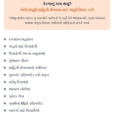
કેટલાનું કામ થયું?
તેની સંપૂર્ણ માહિતી મેળવવા માટે અહીં ક્લિક કરો
*મંજૂર થયેલ ગ્રાન્ટ નું કામ થઈ ગયેલ છે કે નહીં તેને જાણવા માટે ગ્રામ પંચાયત
અથવા તાલુકા વિકાસ અધિકારી ઓફિસનો સંપર્ક કરવો
રક્તદાન મહાદાન
ખેડૂતો માટે ઉપયોગી
ઉપયોગી અન્ય નમૂનાઓ
ગુજરાત ગૌરવ
માહિતી મેળવવાનો અધિકાર
પુસ્તકો ડાઉનલોડ કરો મફત
ઘરેલુ ઉપચારો
જનરલ નોલેજ
પ્રેરક લેખ
પ્રાર્થના Mp3 ડાઉનલોડ
બાળકો માટે વિચારીએ