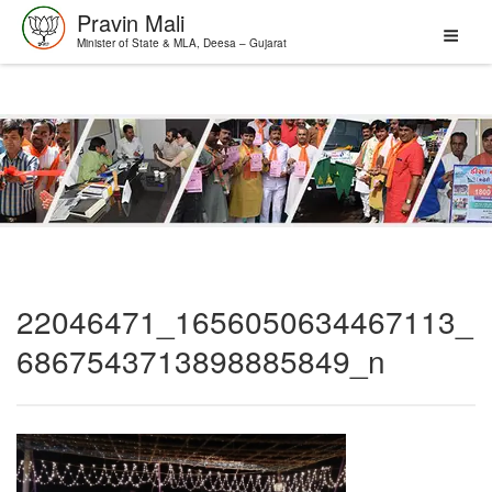
Pravin Mali
Minister of State & MLA, Deesa – Gujarat
Skip
to
content
22046471_1656050634467113_
6867543713898885849_n