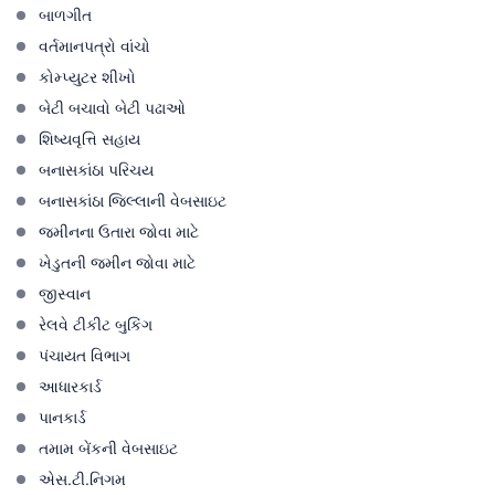
બાળગીત
વર્તમાનપત્રો વાંચો
કોમ્પ્યુટર શીખો
બેટી બચાવો બેટી પઢાઓ
શિષ્યવૃત્તિ સહાય
બનાસકાંઠા પરિચય
બનાસકાંઠા જિલ્લાની વેબસાઇટ
જમીનના ઉતારા જોવા માટે
ખેડુતની જમીન જોવા માટે
જીસ્વાન
રેલવે ટીકીટ બુકિંગ
પંચાયત વિભાગ
આધારકાર્ડ
પાનકાર્ડ
તમામ બેંકની વેબસાઇટ
એસ.ટી.નિગમ