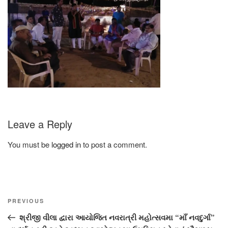
Leave a Reply
You must be
logged in
to post a comment.
Post
Previous
PREVIOUS
navigation
Post
શ્રીજી વીલા દ્વારા આયોજિત નવરાત્રી મહોત્સવમા “માઁ નવદુર્ગા”