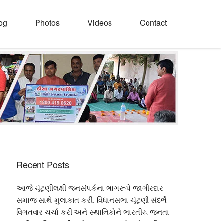
og
Photos
Videos
Contact
Recent Posts
આજે ચૂંટણીલક્ષી જનસંપર્કના ભાગરૂપે જાગીરદાર
સમાજ સાથે મુલાકાત કરી. વિધાનસભા ચૂંટણી સંદર્ભે
વિગતવાર ચર્ચા કરી અને સ્થાનિકોને ભારતીય જનતા