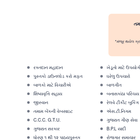
તમા
*મંજૂર થયેલ ગ્ર
રક્તદાન મહાદાન
ખેડૂતો માટે ઉપયોગ
પુસ્તકો ડાઉનલોડ કરો મફત
ઘરેલુ ઉપચારો
બાળકો માટે વિચારીએ
બાળગીત
શિષ્યવૃત્તિ સહાય
બનાસકાંઠા પરિચય
જીસ્વાન
રેલવે ટીકીટ બુકિંગ
તમામ બેંકની વેબસાઇટ
એસ.ટી.નિગમ
C.C.C. G.T.U.
ગુજરાત ગૌણ સેવા
ગુજરાત સરકાર
B.P.L યાદી
ધોરણ ૧ થી ૧૨ પાઠયપુસ્તક
રોજગાર સમાચાર