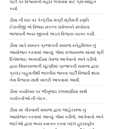
પાર્ટી પર વિશ્વાસની મહોર લગાવવા માટે પ્રોત્સાહિત
કર્યા.
ડીસા ની ધરા પર કેન્દ્રીય મંત્રી શ્રીમતી સ્મૃતિ
ઈરાનીજી એ વિજય સંકલ્પ સંમેલનને સંબોધતા
ભાજપની ભવ્ય જીતનો અડગ વિશ્વાસ વ્યક્ત કર્યો.
ડીસા ખાતે સમસ્ત પ્રજાપતી સમાજ સ્નેહમિલન નું
આયોજન કરવામાં આવ્યું. જેમા રાજ્યસભા સાંસદ શ્રી
દિનેશભાઇ અનાવડિયા તેમજ આગેવાનો અને વડીલો
દ્વારા વિધાનસભાની ચૂંટણીમાં પ્રજાપતી સમાજ દ્વારા
પ્રચંડ બહુમતીથી ભારતીય જનતા પાર્ટી વિજયી થાય
તેવા વિશ્વાસ સાથે ખાતરી આપવામાં આવી.
ડીસા કાર્યાલય પર ભીખુભાઇ દલસાણીયા સાથે
કાર્યકર્તાઓ ની બેઠક.
ડીસા માં ગૌસ્વામી સમાજ દ્વારા જાહેરસભા નુ
આયોજન કરવામાં આવ્યું. જેમા વડીલો, આગેવાનો અને
ભાઈઓ દ્વારા ભવ્ય સ્વાગત કરવા બદલ હૃદયપૂર્વક