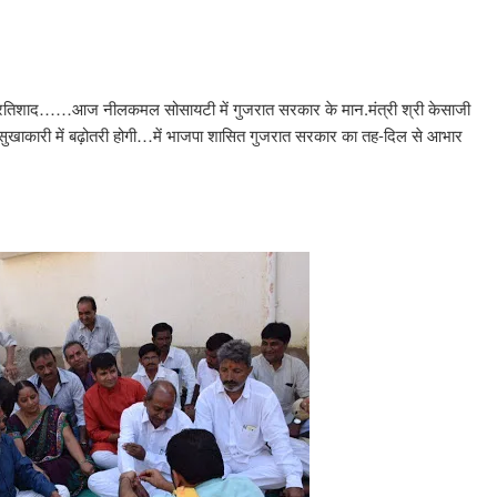
न-प्रतिशाद……आज नीलकमल सोसायटी में गुजरात सरकार के मान.मंत्री श्री केसाजी
सुखाकारी में बढ़ोतरी होगी…में भाजपा शासित गुजरात सरकार का तह-दिल से आभार