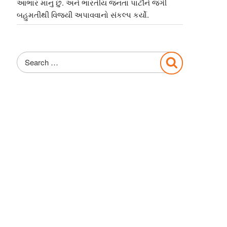
આભાર માનુ છુ. અને ભારતીય જનતા પાર્ટીને જંગી
બહુમતીથી વિજયી અપાવવાનો સંકલ્પ કર્યો.
Search
Search
for: