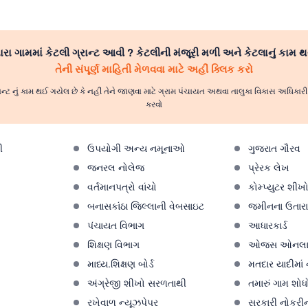
રા ગામમાં કેટલી ગ્રાન્ટ આવી ? કેટલીની મંજૂરી મળી અને કેટલાનું કામ થ
તેની સંપૂર્ણ માહિતી મેળવવા માટે અહીં ક્લિક કરો
ાન્ટ નું કામ થઈ ગયેલ છે કે નહીં તેને જાણવા માટે ગ્રામ પંચાયત અથવા તાલુકા વિકાસ અધિકા
કરવો
ી
ઉપયોગી અન્ય નમૂનાઓ
ગુજરાત ગૌરવ
જનરલ નોલેજ
પ્રેરક લેખ
વર્તમાનપત્રો વાંચો
કોમ્પ્યુટર શીખ
બનાસકાંઠા જિલ્લાની વેબસાઇટ
જમીનના ઉતારા 
પંચાયત વિભાગ
આધારકાર્ડ
શિક્ષણ વિભાગ
ઓજસ ઓનલા
માધ્ય.શિક્ષણ બોર્ડ
મતદાર યાદીમાં
અંગ્રેજી શીખો સરળતાથી
તમારું ગામ શોધ
રખેવાળ ન્યૂઝપેપર
સરકારી નોકરીન