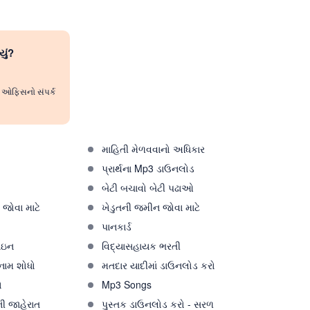
યું?
રી ઓફિસનો સંપર્ક
માહિતી મેળવવાનો અધિકાર
પ્રાર્થના Mp3 ડાઉનલોડ
ો
બેટી બચાવો બેટી પઢાઓ
જોવા માટે
ખેડુતની જમીન જોવા માટે
પાનકાર્ડ
ઇન
વિદ્યાસહાયક ભરતી
 નામ શોધો
મતદાર યાદીમાં ડાઉનલોડ કરો
ો
Mp3 Songs
ી જાહેરાત
પુસ્તક ડાઉનલોડ કરો - સરળ