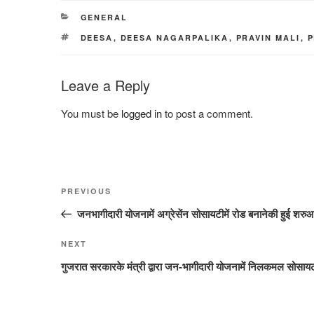
CATEGORIES
GENERAL
TAGS
DEESA
,
DEESA NAGARPALIKA
,
PRAVIN MALI
,
P
Leave a Reply
You must be
logged in
to post a comment.
Post
Previous
PREVIOUS
navigation
Post
जनभागीदारी योजनामें अग्रेसेंन सोसायटीमें रोड बनानेकी हुई शरु
Next
NEXT
Post
गुजरात सरकारके मंत्री द्वारा जन-भागीदारी योजनामें निलकमल सोसायट