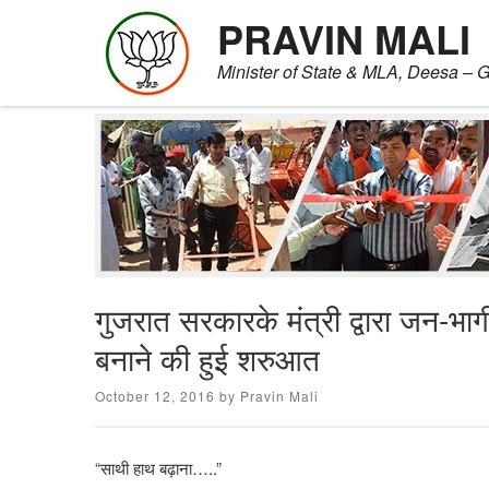
PRAVIN MALI
Minister of State & MLA, Deesa – G
Skip
to
content
गुजरात सरकारके मंत्री द्वारा जन-भा
बनाने की हुई शरुआत
Posted
October 12, 2016
by
Pravin Mali
on
“साथी हाथ बढ़ाना…..”