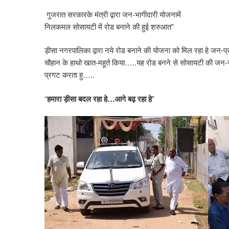
गुजरात सरकारके मंत्री द्वारा जन-भागीदारी योजनामें
निलकमल सोसायटी में रोड बनाने की हुई शरुआत”
ड़ीसा नगरपालिका द्वारा नये रोड बनाने की योजना को मिल रहा हे ज
चौहान के हाथो खात-महूर्त किया…..यह रोड बनने से सोसायटी की जन-
प्रगट करता हु…..
“
हमारा ड़ीसा बदल रहा हे…आगे बढ़ रहा हे
”