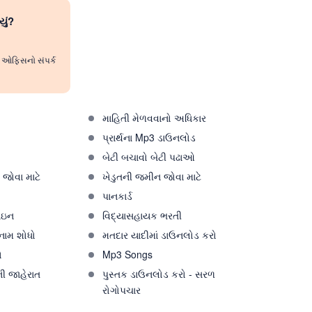
યું?
રી ઓફિસનો સંપર્ક
માહિતી મેળવવાનો અધિકાર
પ્રાર્થના Mp3 ડાઉનલોડ
ો
બેટી બચાવો બેટી પઢાઓ
જોવા માટે
ખેડુતની જમીન જોવા માટે
પાનકાર્ડ
ઇન
વિદ્યાસહાયક ભરતી
 નામ શોધો
મતદાર યાદીમાં ડાઉનલોડ કરો
ો
Mp3 Songs
ી જાહેરાત
પુસ્તક ડાઉનલોડ કરો - સરળ
રોગોપચાર