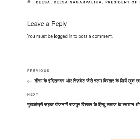
TAGS
DEESA
,
DEESA NAGARPALIKA
,
PRESIDENT OF
Leave a Reply
You must be
logged in
to post a comment.
Post
Previous
PREVIOUS
navigation
Post
ड़ीसा के इंदिरानगर और रिज़मेट जैसे स्लम विस्तार के लियें ख़ुश ख
Next
NEXT
Post
मुख्यमंत्री सड़क योजनामें राजपुर विस्तार के हिन्दु समाज के स्मशान औ