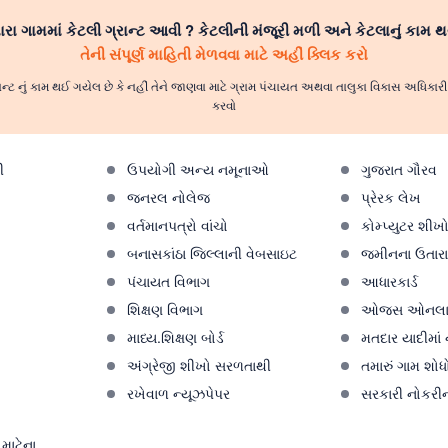
રા ગામમાં કેટલી ગ્રાન્ટ આવી ? કેટલીની મંજૂરી મળી અને કેટલાનું કામ થ
તેની સંપૂર્ણ માહિતી મેળવવા માટે અહીં ક્લિક કરો
ાન્ટ નું કામ થઈ ગયેલ છે કે નહીં તેને જાણવા માટે ગ્રામ પંચાયત અથવા તાલુકા વિકાસ અધિકા
કરવો
ી
ઉપયોગી અન્ય નમૂનાઓ
ગુજરાત ગૌરવ
જનરલ નોલેજ
પ્રેરક લેખ
વર્તમાનપત્રો વાંચો
કોમ્પ્યુટર શીખ
બનાસકાંઠા જિલ્લાની વેબસાઇટ
જમીનના ઉતારા 
પંચાયત વિભાગ
આધારકાર્ડ
શિક્ષણ વિભાગ
ઓજસ ઓનલા
માધ્ય.શિક્ષણ બોર્ડ
મતદાર યાદીમાં
અંગ્રેજી શીખો સરળતાથી
તમારું ગામ શોધ
રખેવાળ ન્યૂઝપેપર
સરકારી નોકરીન
માટેના