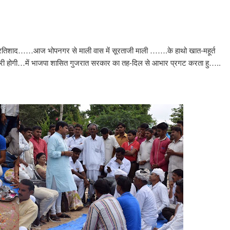
न-प्रतिशाद……आज भोपनगर से माली वास में सूरताजी माली …….के हाथो खात-महूर्त
ोतरी होगी…में भाजपा शासित गुजरात सरकार का तह-दिल से आभार प्रगट करता हु…..