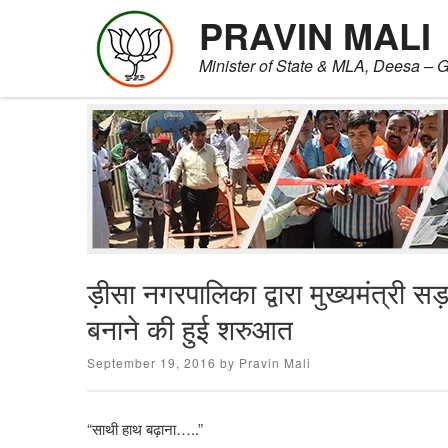
PRAVIN MALI
Minister of State & MLA, Deesa – G
Skip
to
content
ड़ीसा नगरपालिका द्वारा मुख्यमंत्री स
बनाने की हुई शरुआत
Posted
September 19, 2016
by
Pravin Mali
on
“साथी हाथ बढ़ाना…..”