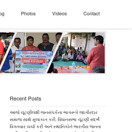
og
Photos
Videos
Contact
Recent Posts
આજે ચૂંટણીલક્ષી જનસંપર્કના ભાગરૂપે જાગીરદાર
સમાજ સાથે મુલાકાત કરી. વિધાનસભા ચૂંટણી સંદર્ભે
વિગતવાર ચર્ચા કરી અને સ્થાનિકોને ભારતીય જનતા