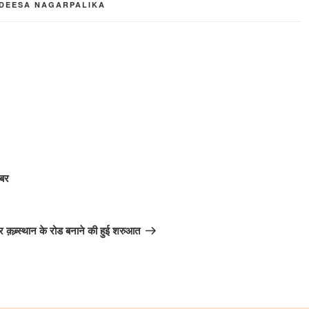
 DEESA NAGARPALIKA
़बर
र क़ब्र्स्थान के रोड बनाने की हुई शरुआत