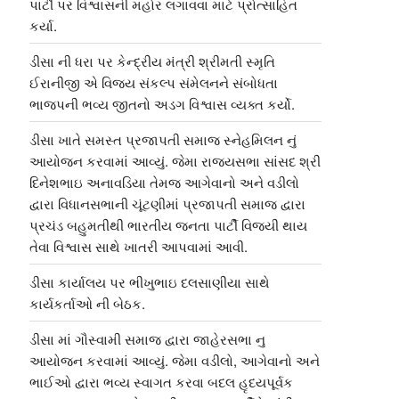
પાર્ટી પર વિશ્વાસની મહોર લગાવવા માટે પ્રોત્સાહિત
કર્યા.
ડીસા ની ધરા પર કેન્દ્રીય મંત્રી શ્રીમતી સ્મૃતિ
ઈરાનીજી એ વિજય સંકલ્પ સંમેલનને સંબોધતા
ભાજપની ભવ્ય જીતનો અડગ વિશ્વાસ વ્યક્ત કર્યો.
ડીસા ખાતે સમસ્ત પ્રજાપતી સમાજ સ્નેહમિલન નું
આયોજન કરવામાં આવ્યું. જેમા રાજ્યસભા સાંસદ શ્રી
દિનેશભાઇ અનાવડિયા તેમજ આગેવાનો અને વડીલો
દ્વારા વિધાનસભાની ચૂંટણીમાં પ્રજાપતી સમાજ દ્વારા
પ્રચંડ બહુમતીથી ભારતીય જનતા પાર્ટી વિજયી થાય
તેવા વિશ્વાસ સાથે ખાતરી આપવામાં આવી.
ડીસા કાર્યાલય પર ભીખુભાઇ દલસાણીયા સાથે
કાર્યકર્તાઓ ની બેઠક.
ડીસા માં ગૌસ્વામી સમાજ દ્વારા જાહેરસભા નુ
આયોજન કરવામાં આવ્યું. જેમા વડીલો, આગેવાનો અને
ભાઈઓ દ્વારા ભવ્ય સ્વાગત કરવા બદલ હૃદયપૂર્વક