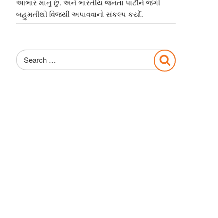
આભાર માનુ છુ. અને ભારતીય જનતા પાર્ટીને જંગી
બહુમતીથી વિજયી અપાવવાનો સંકલ્પ કર્યો.
Search
Search
for: