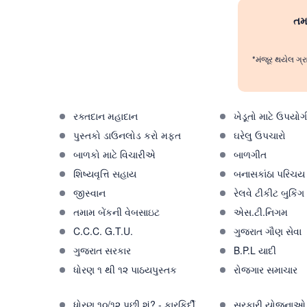
તમા
*મંજૂર થયેલ ગ્ર
રક્તદાન મહાદાન
ખેડૂતો માટે ઉપયોગ
પુસ્તકો ડાઉનલોડ કરો મફત
ઘરેલુ ઉપચારો
બાળકો માટે વિચારીએ
બાળગીત
શિષ્યવૃત્તિ સહાય
બનાસકાંઠા પરિચય
જીસ્વાન
રેલવે ટીકીટ બુકિંગ
તમામ બેંકની વેબસાઇટ
એસ.ટી.નિગમ
C.C.C. G.T.U.
ગુજરાત ગૌણ સેવા
ગુજરાત સરકાર
B.P.L યાદી
ધોરણ ૧ થી ૧૨ પાઠયપુસ્તક
રોજગાર સમાચાર
ધોરણ ૧૦/૧૨ પછી શું? - કારકિર્દી
સરકારી યોજનાઓ 