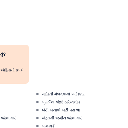
યું?
રી ઓફિસનો સંપર્ક
માહિતી મેળવવાનો અધિકાર
પ્રાર્થના Mp3 ડાઉનલોડ
ો
બેટી બચાવો બેટી પઢાઓ
જોવા માટે
ખેડુતની જમીન જોવા માટે
પાનકાર્ડ