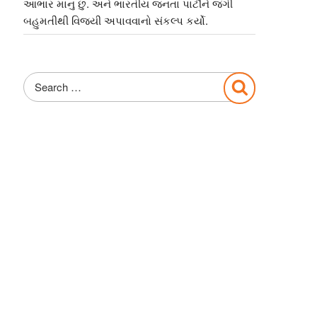
આભાર માનુ છુ. અને ભારતીય જનતા પાર્ટીને જંગી
બહુમતીથી વિજયી અપાવવાનો સંકલ્પ કર્યો.
Search
Search
for: