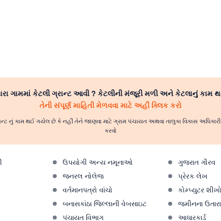
રા ગામમાં કેટલી ગ્રાન્ટ આવી ? કેટલીની મંજૂરી મળી અને કેટલાનું કામ થ
તેની સંપૂર્ણ માહિતી મેળવવા માટે અહીં ક્લિક કરો
ાન્ટ નું કામ થઈ ગયેલ છે કે નહીં તેને જાણવા માટે ગ્રામ પંચાયત અથવા તાલુકા વિકાસ અધિકા
કરવો
ી
ઉપયોગી અન્ય નમૂનાઓ
ગુજરાત ગૌરવ
જનરલ નોલેજ
પ્રેરક લેખ
વર્તમાનપત્રો વાંચો
કોમ્પ્યુટર શીખ
બનાસકાંઠા જિલ્લાની વેબસાઇટ
જમીનના ઉતારા 
પંચાયત વિભાગ
આધારકાર્ડ