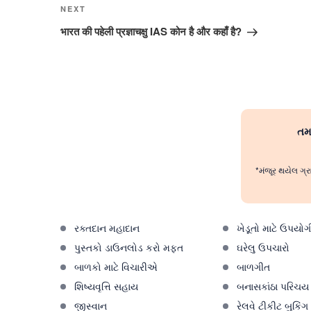
Next
NEXT
Post
भारत की पहेली प्रज्ञाचक्षु IAS कोन है और कहाँ है?
તમા
*મંજૂર થયેલ ગ્ર
રક્તદાન મહાદાન
ખેડૂતો માટે ઉપયોગ
પુસ્તકો ડાઉનલોડ કરો મફત
ઘરેલુ ઉપચારો
બાળકો માટે વિચારીએ
બાળગીત
શિષ્યવૃત્તિ સહાય
બનાસકાંઠા પરિચય
જીસ્વાન
રેલવે ટીકીટ બુકિંગ