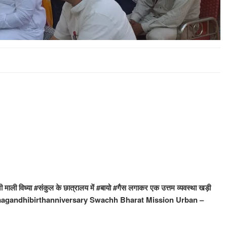
ी माली विध्या #संकुल के छात्रालय में #बायो #गैस लगाकर एक उत्तम व्यवस्था खड़ी
mahatmagandhibirthanniversary Swachh Bharat Mission Urban –