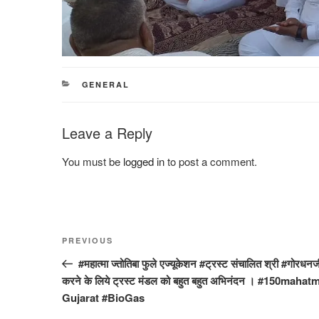
CATEGORIES
GENERAL
Leave a Reply
You must be
logged in
to post a comment.
Post
Previous
PREVIOUS
navigation
Post
#महात्मा ज्तोतिबा फुले एज्यूकेशन #ट्रस्ट संचालित श्री #गोरधनज
करने के लिये ट्रस्ट मंडल को बहुत बहुत अभिनंदन । #150
Gujarat #BioGas