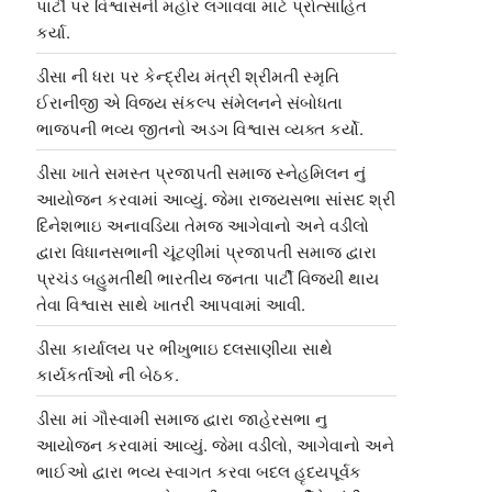
પાર્ટી પર વિશ્વાસની મહોર લગાવવા માટે પ્રોત્સાહિત
કર્યા.
ડીસા ની ધરા પર કેન્દ્રીય મંત્રી શ્રીમતી સ્મૃતિ
ઈરાનીજી એ વિજય સંકલ્પ સંમેલનને સંબોધતા
ભાજપની ભવ્ય જીતનો અડગ વિશ્વાસ વ્યક્ત કર્યો.
ડીસા ખાતે સમસ્ત પ્રજાપતી સમાજ સ્નેહમિલન નું
આયોજન કરવામાં આવ્યું. જેમા રાજ્યસભા સાંસદ શ્રી
દિનેશભાઇ અનાવડિયા તેમજ આગેવાનો અને વડીલો
દ્વારા વિધાનસભાની ચૂંટણીમાં પ્રજાપતી સમાજ દ્વારા
પ્રચંડ બહુમતીથી ભારતીય જનતા પાર્ટી વિજયી થાય
તેવા વિશ્વાસ સાથે ખાતરી આપવામાં આવી.
ડીસા કાર્યાલય પર ભીખુભાઇ દલસાણીયા સાથે
કાર્યકર્તાઓ ની બેઠક.
ડીસા માં ગૌસ્વામી સમાજ દ્વારા જાહેરસભા નુ
આયોજન કરવામાં આવ્યું. જેમા વડીલો, આગેવાનો અને
ભાઈઓ દ્વારા ભવ્ય સ્વાગત કરવા બદલ હૃદયપૂર્વક