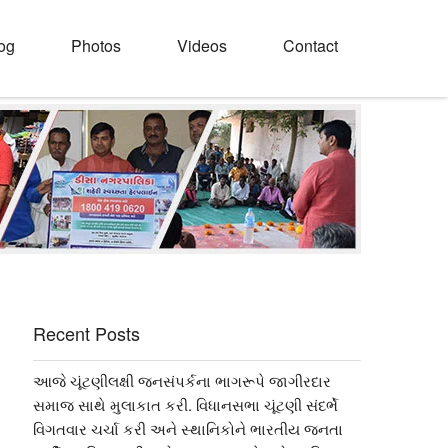
og
Photos
Videos
Contact
Recent Posts
આજે ચૂંટણીલક્ષી જનસંપર્કના ભાગરૂપે જાગીરદાર
સમાજ સાથે મુલાકાત કરી. વિધાનસભા ચૂંટણી સંદર્ભે
વિગતવાર ચર્ચા કરી અને સ્થાનિકોને ભારતીય જનતા