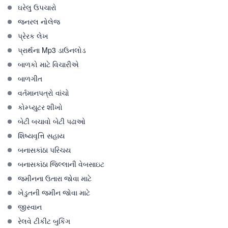
ઘરેલુ ઉપચારો
જનરલ નોલેજ
પ્રેરક લેખ
પ્રાર્થના Mp3 ડાઉનલોડ
બાળકો માટે વિચારીએ
બાળગીત
વર્તમાનપત્રો વાંચો
કોમ્પ્યુટર શીખો
બેટી બચાવો બેટી પઢાઓ
શિષ્યવૃત્તિ સહાય
બનાસકાંઠા પરિચય
બનાસકાંઠા જિલ્લાની વેબસાઇટ
જમીનના ઉતારા જોવા માટે
ખેડુતની જમીન જોવા માટે
જીસ્વાન
રેલવે ટીકીટ બુકિંગ