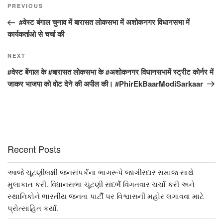
Post
Previous
PREVIOUS
navigation
Post
#वेस्ट बंगाल चुनाव में बारासत लोकसभा में अशोकनगर विधानसभा में
कार्यकर्ताओ से चर्चा की
Next
NEXT
Post
#वेस्ट बेंगाल के #बारासत लोकसभा के #अशोकनगर विधानसभामें स्ट्रीट कोर्नर में
जाकर भाजपा को वोट देने की अपील की। #PhirEkBaarModiSarkaar
Recent Posts
આજે ચૂંટણીલક્ષી જનસંપર્કના ભાગરૂપે જાગીરદાર સમાજ સાથે
મુલાકાત કરી. વિધાનસભા ચૂંટણી સંદર્ભે વિગતવાર ચર્ચા કરી અને
સ્થાનિકોને ભારતીય જનતા પાર્ટી પર વિશ્વાસની મહોર લગાવવા માટે
પ્રોત્સાહિત કર્યા.