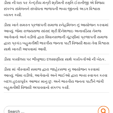
ડીસા ની ધરા પર કેન્દ્રીય મંત્રી શ્રીમતી સ્મૃતિ ઈરાનીજી એ વિજય
સંકલ્પ સંમેલનને સંબોધતા ભાજપની ભવ્ય જીતનો અડગ વિશ્વાસ
વ્યક્ત કર્યો.
ડીસા ખાતે સમસ્ત પ્રજાપતી સમાજ સ્નેહમિલન નું આયોજન કરવામાં
આવ્યું. જેમા રાજ્યસભા સાંસદ શ્રી દિનેશભાઇ અનાવડિયા તેમજ
આગેવાનો અને વડીલો દ્વારા વિધાનસભાની ચૂંટણીમાં પ્રજાપતી સમાજ
દ્વારા પ્રચંડ બહુમતીથી ભારતીય જનતા પાર્ટી વિજયી થાય તેવા વિશ્વાસ
સાથે ખાતરી આપવામાં આવી.
ડીસા કાર્યાલય પર ભીખુભાઇ દલસાણીયા સાથે કાર્યકર્તાઓ ની બેઠક.
ડીસા માં ગૌસ્વામી સમાજ દ્વારા જાહેરસભા નુ આયોજન કરવામાં
આવ્યું. જેમા વડીલો, આગેવાનો અને ભાઈઓ દ્વારા ભવ્ય સ્વાગત કરવા
બદલ હૃદયપૂર્વક આભાર માનુ છુ. અને ભારતીય જનતા પાર્ટીને જંગી
બહુમતીથી વિજયી અપાવવાનો સંકલ્પ કર્યો.
Search
Sea