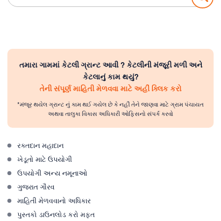
for:
તમારા ગામમાં કેટલી ગ્રાન્ટ આવી ? કેટલીની મંજૂરી મળી અને
કેટલાનું કામ થયું?
તેની સંપૂર્ણ માહિતી મેળવવા માટે અહીં ક્લિક કરો
*મંજૂર થયેલ ગ્રાન્ટ નું કામ થઈ ગયેલ છે કે નહીં તેને જાણવા માટે ગ્રામ પંચાયત
અથવા તાલુકા વિકાસ અધિકારી ઓફિસનો સંપર્ક કરવો
રક્તદાન મહાદાન
ખેડૂતો માટે ઉપયોગી
ઉપયોગી અન્ય નમૂનાઓ
ગુજરાત ગૌરવ
માહિતી મેળવવાનો અધિકાર
પુસ્તકો ડાઉનલોડ કરો મફત