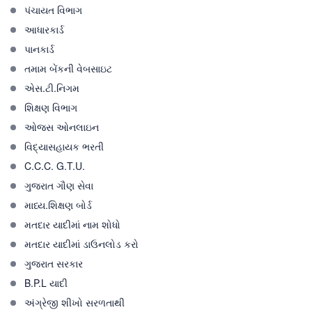
પંચાયત વિભાગ
આધારકાર્ડ
પાનકાર્ડ
તમામ બેંકની વેબસાઇટ
એસ.ટી.નિગમ
શિક્ષણ વિભાગ
ઓજસ ઓનલાઇન
વિદ્યાસહાયક ભરતી
C.C.C. G.T.U.
ગુજરાત ગૌણ સેવા
માધ્ય.શિક્ષણ બોર્ડ
મતદાર યાદીમાં નામ શોધો
મતદાર યાદીમાં ડાઉનલોડ કરો
ગુજરાત સરકાર
B.P.L યાદી
અંગ્રેજી શીખો સરળતાથી