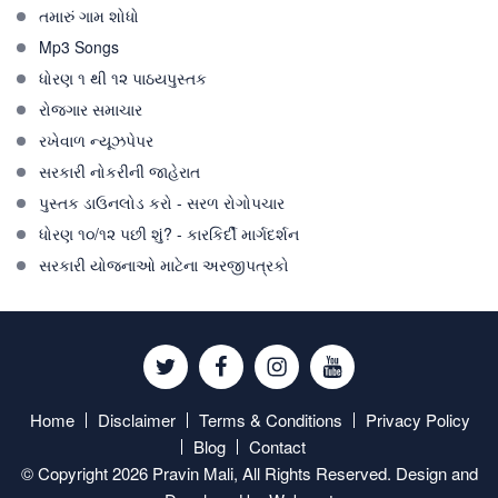
તમારું ગામ શોધો
Mp3 Songs
ધોરણ ૧ થી ૧૨ પાઠયપુસ્તક
રોજગાર સમાચાર
રખેવાળ ન્યૂઝપેપર
સરકારી નોકરીની જાહેરાત
પુસ્તક ડાઉનલોડ કરો - સરળ રોગોપચાર
ધોરણ ૧૦/૧૨ પછી શું? - કારકિર્દી માર્ગદર્શન
સરકારી યોજનાઓ માટેના અરજીપત્રકો
Twitter
Facebook
Instagram
Youtube
Home
Disclaimer
Terms & Conditions
Privacy Policy
Blog
Contact
© Copyright 2026 Pravin Mali, All Rights Reserved. Design and