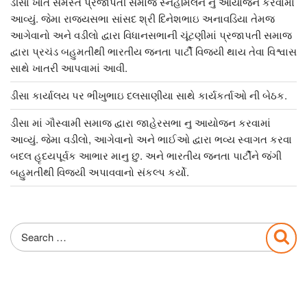
ડીસા ખાતે સમસ્ત પ્રજાપતી સમાજ સ્નેહમિલન નું આયોજન કરવામાં
આવ્યું. જેમા રાજ્યસભા સાંસદ શ્રી દિનેશભાઇ અનાવડિયા તેમજ
આગેવાનો અને વડીલો દ્વારા વિધાનસભાની ચૂંટણીમાં પ્રજાપતી સમાજ
દ્વારા પ્રચંડ બહુમતીથી ભારતીય જનતા પાર્ટી વિજયી થાય તેવા વિશ્વાસ
સાથે ખાતરી આપવામાં આવી.
ડીસા કાર્યાલય પર ભીખુભાઇ દલસાણીયા સાથે કાર્યકર્તાઓ ની બેઠક.
ડીસા માં ગૌસ્વામી સમાજ દ્વારા જાહેરસભા નુ આયોજન કરવામાં
આવ્યું. જેમા વડીલો, આગેવાનો અને ભાઈઓ દ્વારા ભવ્ય સ્વાગત કરવા
બદલ હૃદયપૂર્વક આભાર માનુ છુ. અને ભારતીય જનતા પાર્ટીને જંગી
બહુમતીથી વિજયી અપાવવાનો સંકલ્પ કર્યો.
Search
Sea
for: