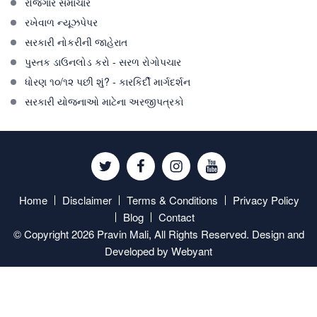
રોજગાર સમાચાર
રખેવાળ ન્યૂઝપેપર
સરકારી નોકરીની જાહેરાત
પુસ્તક ડાઉનલોડ કરો - સરળ રોગોપચાર
ધોરણ ૧૦/૧૨ પછી શું? - કારકિર્દી માર્ગદર્શન
સરકારી યોજનાઓ માટેના અરજીપત્રકો
Twitter
Facebook
Instagram
Youtube
Home
Disclaimer
Terms & Conditions
Privacy Policy
Blog
Contact
© Copyright 2026 Pravin Mali, All Rights Reserved. Design and
Developed by
Webyant