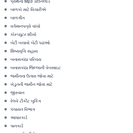
પ્રાર્થના Mp3 ડાઉનલોડ
બાળકો માટે વિચારીએ
બાળગીત
વર્તમાનપત્રો વાંચો
કોમ્પ્યુટર શીખો
બેટી બચાવો બેટી પઢાઓ
શિષ્યવૃત્તિ સહાય
બનાસકાંઠા પરિચય
બનાસકાંઠા જિલ્લાની વેબસાઇટ
જમીનના ઉતારા જોવા માટે
ખેડુતની જમીન જોવા માટે
જીસ્વાન
રેલવે ટીકીટ બુકિંગ
પંચાયત વિભાગ
આધારકાર્ડ
પાનકાર્ડ