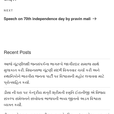
Next
NEXT
Post
Speech on 70th independence day by pravin mali
Recent Posts
આજે ચૂંટણીલક્ષી જનસંપર્કના ભાગરૂપે જાગીરદાર સમાજ સાથે
મુલાકાત કરી. વિધાનસભા ચૂંટણી સંદર્ભે વિગતવાર ચર્ચા કરી અને
સ્થાનિકોને ભારતીય જનતા પાર્ટી પર વિશ્વાસની મહોર લગાવવા માટે
પ્રોત્સાહિત કર્યા.
ડીસા ની ધરા પર કેન્દ્રીય મંત્રી શ્રીમતી સ્મૃતિ ઈરાનીજી એ વિજય
સંકલ્પ સંમેલનને સંબોધતા ભાજપની ભવ્ય જીતનો અડગ વિશ્વાસ
વ્યક્ત કર્યો.