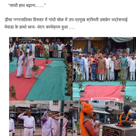
“साथी हाथ बढ़ाना……”
ड़ीसा नगरपालिका विस्तार में गांधी चोक में उप-प्रमुख श्रीमती उषाबेन भद्रेशभाई
मेवाडा के हाथो ध्वज- वंदन कार्यक्रम हुआ ….