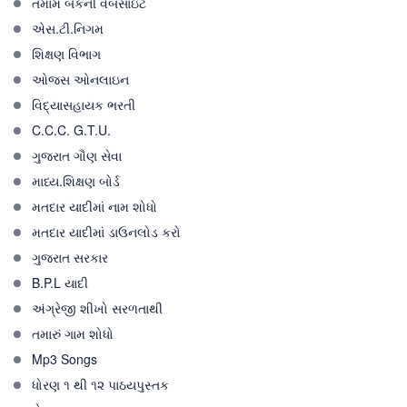
તમામ બેંકની વેબસાઇટ
એસ.ટી.નિગમ
શિક્ષણ વિભાગ
ઓજસ ઓનલાઇન
વિદ્યાસહાયક ભરતી
C.C.C. G.T.U.
ગુજરાત ગૌણ સેવા
માધ્ય.શિક્ષણ બોર્ડ
મતદાર યાદીમાં નામ શોધો
મતદાર યાદીમાં ડાઉનલોડ કરો
ગુજરાત સરકાર
B.P.L યાદી
અંગ્રેજી શીખો સરળતાથી
તમારું ગામ શોધો
Mp3 Songs
ધોરણ ૧ થી ૧૨ પાઠયપુસ્તક