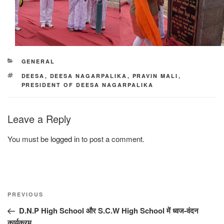
CATEGORIES
GENERAL
TAGS
DEESA
,
DEESA NAGARPALIKA
,
PRAVIN MALI
,
PRESIDENT OF DEESA NAGARPALIKA
Leave a Reply
You must be
logged in
to post a comment.
Post
Previous
PREVIOUS
navigation
Post
D.N.P High School और S.C.W High School में ध्वज-वंदन
कार्यक्रम