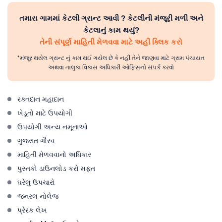
તમારા ગામમાં કેટલી ગ્રાન્ટ આવી ? કેટલીની મંજૂરી મળી અને
કેટલાનું કામ થયું?
તેની સંપૂર્ણ માહિતી મેળવવા માટે અહીં ક્લિક કરો
*મંજૂર થયેલ ગ્રાન્ટ નું કામ થઈ ગયેલ છે કે નહીં તેને જાણવા માટે ગ્રામ પંચાયત
અથવા તાલુકા વિકાસ અધિકારી ઓફિસનો સંપર્ક કરવો
રક્તદાન મહાદાન
ખેડૂતો માટે ઉપયોગી
ઉપયોગી અન્ય નમૂનાઓ
ગુજરાત ગૌરવ
માહિતી મેળવવાનો અધિકાર
પુસ્તકો ડાઉનલોડ કરો મફત
ઘરેલુ ઉપચારો
જનરલ નોલેજ
પ્રેરક લેખ