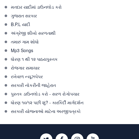
મતદાર યાદીમાં ડાઉનલોડ કરો
ગુજરાત સરકાર
B.P.L યાદી
અંગ્રેજી શીખો સરળતાથી
તમારું ગામ શોધો
Mp3 Songs
ધોરણ ૧ થી ૧૨ પાઠયપુસ્તક
રોજગાર સમાચાર
રખેવાળ ન્યૂઝપેપર
સરકારી નોકરીની જાહેરાત
પુસ્તક ડાઉનલોડ કરો - સરળ રોગોપચાર
ધોરણ ૧૦/૧૨ પછી શું? - કારકિર્દી માર્ગદર્શન
સરકારી યોજનાઓ માટેના અરજીપત્રકો
Twitter
Facebook
Instagram
Youtube