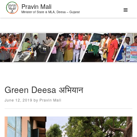
Pravin Mali
Minister of State & MLA, Deesa – Gujarat
Skip
to
content
Green Deesa अभियान
Posted
June 12, 2019
by
Pravin Mali
on