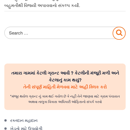
બહુમતીથી વિજયી અપાવવાનો સંકલ્પ કર્યો.
Search
Sea
for:
તમારા ગામમાં કેટલી ગ્રાન્ટ આવી ? કેટલીની મંજૂરી મળી અને
કેટલાનું કામ થયું?
તેની સંપૂર્ણ માહિતી મેળવવા માટે અહીં ક્લિક કરો
*મંજૂર થયેલ ગ્રાન્ટ નું કામ થઈ ગયેલ છે કે નહીં તેને જાણવા માટે ગ્રામ પંચાયત
અથવા તાલુકા વિકાસ અધિકારી ઓફિસનો સંપર્ક કરવો
રક્તદાન મહાદાન
ખેડૂતો માટે ઉપયોગી