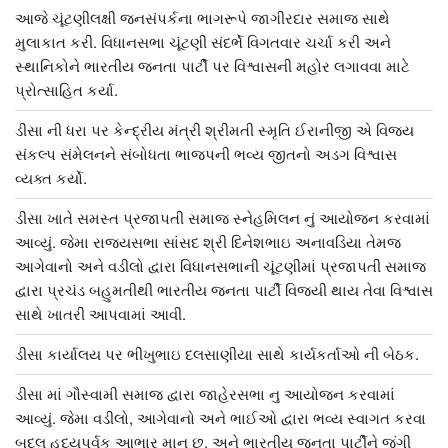
આજે ચૂંટણીલક્ષી જનસંપર્કના ભાગરૂપે જાગીરદાર સમાજ સાથે
મુલાકાત કરી. વિધાનસભા ચૂંટણી સંદર્ભે વિગતવાર ચર્ચા કરી અને
સ્થાનિકોને ભારતીય જનતા પાર્ટી પર વિશ્વાસની મહોર લગાવવા માટે
પ્રોત્સાહિત કર્યા.
ડીસા ની ધરા પર કેન્દ્રીય મંત્રી શ્રીમતી સ્મૃતિ ઈરાનીજી એ વિજય
સંકલ્પ સંમેલનને સંબોધતા ભાજપની ભવ્ય જીતનો અડગ વિશ્વાસ
વ્યક્ત કર્યો.
ડીસા ખાતે સમસ્ત પ્રજાપતી સમાજ સ્નેહમિલન નું આયોજન કરવામાં
આવ્યું. જેમા રાજ્યસભા સાંસદ શ્રી દિનેશભાઇ અનાવડિયા તેમજ
આગેવાનો અને વડીલો દ્વારા વિધાનસભાની ચૂંટણીમાં પ્રજાપતી સમાજ
દ્વારા પ્રચંડ બહુમતીથી ભારતીય જનતા પાર્ટી વિજયી થાય તેવા વિશ્વાસ
સાથે ખાતરી આપવામાં આવી.
ડીસા કાર્યાલય પર ભીખુભાઇ દલસાણીયા સાથે કાર્યકર્તાઓ ની બેઠક.
ડીસા માં ગૌસ્વામી સમાજ દ્વારા જાહેરસભા નુ આયોજન કરવામાં
આવ્યું. જેમા વડીલો, આગેવાનો અને ભાઈઓ દ્વારા ભવ્ય સ્વાગત કરવા
બદલ હૃદયપૂર્વક આભાર માનુ છુ. અને ભારતીય જનતા પાર્ટીને જંગી