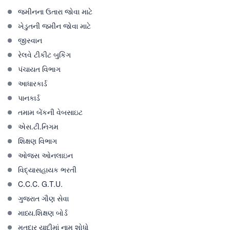
જમીનના ઉતારા જોવા માટે
ખેડુતની જમીન જોવા માટે
જીસ્વાન
રેલવે ટીકીટ બુકિંગ
પંચાયત વિભાગ
આધારકાર્ડ
પાનકાર્ડ
તમામ બેંકની વેબસાઇટ
એસ.ટી.નિગમ
શિક્ષણ વિભાગ
ઓજસ ઓનલાઇન
વિદ્યાસહાયક ભરતી
C.C.C. G.T.U.
ગુજરાત ગૌણ સેવા
માધ્ય.શિક્ષણ બોર્ડ
મતદાર યાદીમાં નામ શોધો