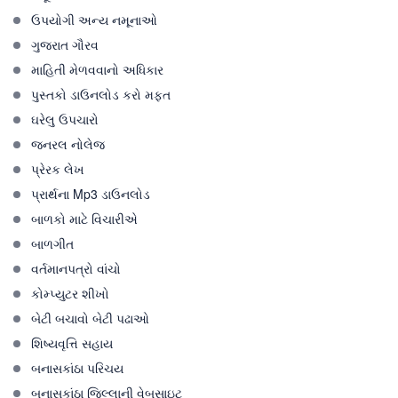
ઉપયોગી અન્ય નમૂનાઓ
ગુજરાત ગૌરવ
માહિતી મેળવવાનો અધિકાર
પુસ્તકો ડાઉનલોડ કરો મફત
ઘરેલુ ઉપચારો
જનરલ નોલેજ
પ્રેરક લેખ
પ્રાર્થના Mp3 ડાઉનલોડ
બાળકો માટે વિચારીએ
બાળગીત
વર્તમાનપત્રો વાંચો
કોમ્પ્યુટર શીખો
બેટી બચાવો બેટી પઢાઓ
શિષ્યવૃત્તિ સહાય
બનાસકાંઠા પરિચય
બનાસકાંઠા જિલ્લાની વેબસાઇટ