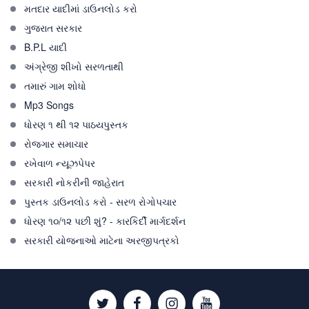
મતદાર યાદીમાં ડાઉનલોડ કરો
ગુજરાત સરકાર
B.P.L યાદી
અંગ્રેજી શીખો સરળતાથી
તમારું ગામ શોધો
Mp3 Songs
ધોરણ ૧ થી ૧૨ પાઠયપુસ્તક
રોજગાર સમાચાર
રખેવાળ ન્યૂઝપેપર
સરકારી નોકરીની જાહેરાત
પુસ્તક ડાઉનલોડ કરો - સરળ રોગોપચાર
ધોરણ ૧૦/૧૨ પછી શું? - કારકિર્દી માર્ગદર્શન
સરકારી યોજનાઓ માટેના અરજીપત્રકો
Twitter
Facebook
Instagram
Youtube