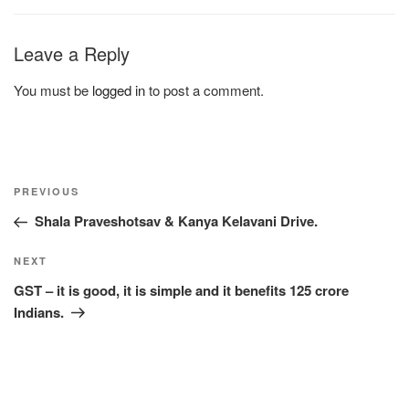
Leave a Reply
You must be
logged in
to post a comment.
Post
Previous
PREVIOUS
navigation
Post
Shala Praveshotsav & Kanya Kelavani Drive.
Next
NEXT
Post
GST – it is good, it is simple and it benefits 125 crore
Indians.