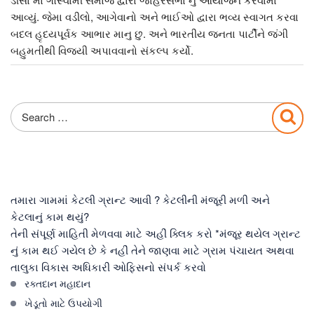
આવ્યું. જેમા વડીલો, આગેવાનો અને ભાઈઓ દ્વારા ભવ્ય સ્વાગત કરવા
બદલ હૃદયપૂર્વક આભાર માનુ છુ. અને ભારતીય જનતા પાર્ટીને જંગી
બહુમતીથી વિજયી અપાવવાનો સંકલ્પ કર્યો.
Search
Sea
for:
તમારા ગામમાં કેટલી ગ્રાન્ટ આવી ? કેટલીની મંજૂરી મળી અને
કેટલાનું કામ થયું?
તેની સંપૂર્ણ માહિતી મેળવવા માટે અહીં ક્લિક કરો
*મંજૂર થયેલ ગ્રાન્ટ
નું કામ થઈ ગયેલ છે કે નહીં તેને જાણવા માટે ગ્રામ પંચાયત અથવા
તાલુકા વિકાસ અધિકારી ઓફિસનો સંપર્ક કરવો
રક્તદાન મહાદાન
ખેડૂતો માટે ઉપયોગી