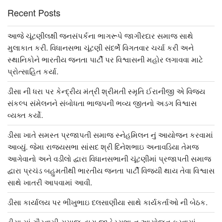
Recent Posts
આજે ચૂંટણીલક્ષી જનસંપર્કના ભાગરૂપે જાગીરદાર સમાજ સાથે
મુલાકાત કરી. વિધાનસભા ચૂંટણી સંદર્ભે વિગતવાર ચર્ચા કરી અને
સ્થાનિકોને ભારતીય જનતા પાર્ટી પર વિશ્વાસની મહોર લગાવવા માટે
પ્રોત્સાહિત કર્યા.
ડીસા ની ધરા પર કેન્દ્રીય મંત્રી શ્રીમતી સ્મૃતિ ઈરાનીજી એ વિજય
સંકલ્પ સંમેલનને સંબોધતા ભાજપની ભવ્ય જીતનો અડગ વિશ્વાસ
વ્યક્ત કર્યો.
ડીસા ખાતે સમસ્ત પ્રજાપતી સમાજ સ્નેહમિલન નું આયોજન કરવામાં
આવ્યું. જેમા રાજ્યસભા સાંસદ શ્રી દિનેશભાઇ અનાવડિયા તેમજ
આગેવાનો અને વડીલો દ્વારા વિધાનસભાની ચૂંટણીમાં પ્રજાપતી સમાજ
દ્વારા પ્રચંડ બહુમતીથી ભારતીય જનતા પાર્ટી વિજયી થાય તેવા વિશ્વાસ
સાથે ખાતરી આપવામાં આવી.
ડીસા કાર્યાલય પર ભીખુભાઇ દલસાણીયા સાથે કાર્યકર્તાઓ ની બેઠક.
ડીસા માં ગૌસ્વામી સમાજ દ્વારા જાહેરસભા નુ આયોજન કરવામાં