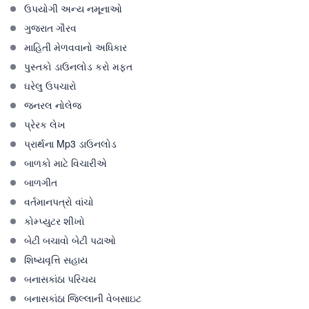
ઉપયોગી અન્ય નમૂનાઓ
ગુજરાત ગૌરવ
માહિતી મેળવવાનો અધિકાર
પુસ્તકો ડાઉનલોડ કરો મફત
ઘરેલુ ઉપચારો
જનરલ નોલેજ
પ્રેરક લેખ
પ્રાર્થના Mp3 ડાઉનલોડ
બાળકો માટે વિચારીએ
બાળગીત
વર્તમાનપત્રો વાંચો
કોમ્પ્યુટર શીખો
બેટી બચાવો બેટી પઢાઓ
શિષ્યવૃત્તિ સહાય
બનાસકાંઠા પરિચય
બનાસકાંઠા જિલ્લાની વેબસાઇટ