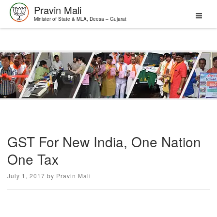
Pravin Mali
Minister of State & MLA, Deesa – Gujarat
Skip
to
content
GST For New India, One Nation
One Tax
Posted
July 1, 2017
by
Pravin Mali
on