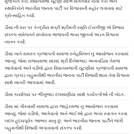
મુલાકાત કરી. વિધાનસભા ચૂંટણી સંદર્ભે વિગતવાર ચર્ચા કરી અને
સ્થાનિકોને ભારતીય જનતા પાર્ટી પર વિશ્વાસની મહોર લગાવવા માટે
પ્રોત્સાહિત કર્યા.
ડીસા ની ધરા પર કેન્દ્રીય મંત્રી શ્રીમતી સ્મૃતિ ઈરાનીજી એ વિજય
સંકલ્પ સંમેલનને સંબોધતા ભાજપની ભવ્ય જીતનો અડગ વિશ્વાસ
વ્યક્ત કર્યો.
ડીસા ખાતે સમસ્ત પ્રજાપતી સમાજ સ્નેહમિલન નું આયોજન કરવામાં
આવ્યું. જેમા રાજ્યસભા સાંસદ શ્રી દિનેશભાઇ અનાવડિયા તેમજ
આગેવાનો અને વડીલો દ્વારા વિધાનસભાની ચૂંટણીમાં પ્રજાપતી સમાજ
દ્વારા પ્રચંડ બહુમતીથી ભારતીય જનતા પાર્ટી વિજયી થાય તેવા વિશ્વાસ
સાથે ખાતરી આપવામાં આવી.
ડીસા કાર્યાલય પર ભીખુભાઇ દલસાણીયા સાથે કાર્યકર્તાઓ ની બેઠક.
ડીસા માં ગૌસ્વામી સમાજ દ્વારા જાહેરસભા નુ આયોજન કરવામાં
આવ્યું. જેમા વડીલો, આગેવાનો અને ભાઈઓ દ્વારા ભવ્ય સ્વાગત કરવા
બદલ હૃદયપૂર્વક આભાર માનુ છુ. અને ભારતીય જનતા પાર્ટીને જંગી
બહુમતીથી વિજયી અપાવવાનો સંકલ્પ કર્યો.