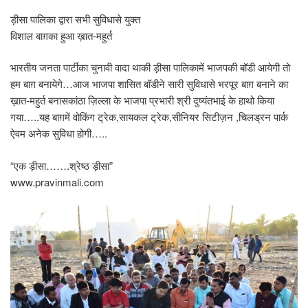
ड़ीसा पालिका द्वारा सभी सुविधासे युक्त
विशाल बाग़का हुआ ख़ात-महुर्त
भारतीय जनता पार्टीका चुनावी वादा थाकी ड़ीसा पालिकामें भाजपकी बॉडी आयेगी तो
हम बाग़ बनायेगे…आज भाजपा शासित बॉडीने सारी सुविधासे भरपूर बाग़ बनाने का
ख़ात-महुर्त बनासकांठा ज़िल्ला के भाजपा प्रभारी श्री दुष्यंतभाई के हाथो किया
गया…..यह बाग़में वोकिंग ट्रेक,सायकल ट्रेक,सीनियर सिटीज़न ,चिलड्रन पार्क
ऐवम अनेक सुविधा होगी…..
“एक ड़ीसा…….श्रेष्ठ ड़ीसा”
www.pravinmali.com