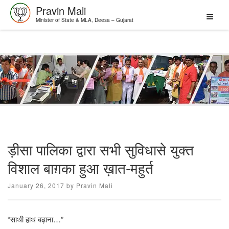
Pravin Mali
Minister of State & MLA, Deesa – Gujarat
Skip
to
content
ड़ीसा पालिका द्वारा सभी सुविधासे युक्त
विशाल बाग़का हुआ ख़ात-महुर्त
Posted
January 26, 2017
by
Pravin Mali
on
“साथी हाथ बढ़ाना…”