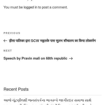
You must be
logged in
to post a comment.
Post
Previous
PREVIOUS
navigation
Post
ड़ीसा पालिका द्वारा SCW स्कूलके पास सुलभ शौचालय का किया लोकार्पण
Next
NEXT
Post
Speech by Pravin mali on 68th republic
Recent Posts
આજે ચૂંટણીલક્ષી જનસંપર્કના ભાગરૂપે જાગીરદાર સમાજ સાથે