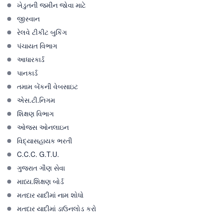
ખેડુતની જમીન જોવા માટે
જીસ્વાન
રેલવે ટીકીટ બુકિંગ
પંચાયત વિભાગ
આધારકાર્ડ
પાનકાર્ડ
તમામ બેંકની વેબસાઇટ
એસ.ટી.નિગમ
શિક્ષણ વિભાગ
ઓજસ ઓનલાઇન
વિદ્યાસહાયક ભરતી
C.C.C. G.T.U.
ગુજરાત ગૌણ સેવા
માધ્ય.શિક્ષણ બોર્ડ
મતદાર યાદીમાં નામ શોધો
મતદાર યાદીમાં ડાઉનલોડ કરો