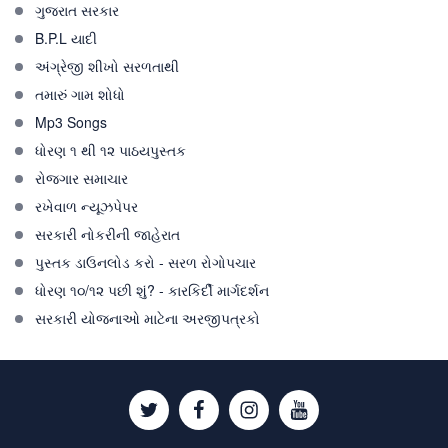
ગુજરાત સરકાર
B.P.L યાદી
અંગ્રેજી શીખો સરળતાથી
તમારું ગામ શોધો
Mp3 Songs
ધોરણ ૧ થી ૧૨ પાઠયપુસ્તક
રોજગાર સમાચાર
રખેવાળ ન્યૂઝપેપર
સરકારી નોકરીની જાહેરાત
પુસ્તક ડાઉનલોડ કરો - સરળ રોગોપચાર
ધોરણ ૧૦/૧૨ પછી શું? - કારકિર્દી માર્ગદર્શન
સરકારી યોજનાઓ માટેના અરજીપત્રકો
Twitter
Facebook
Instagram
Youtube