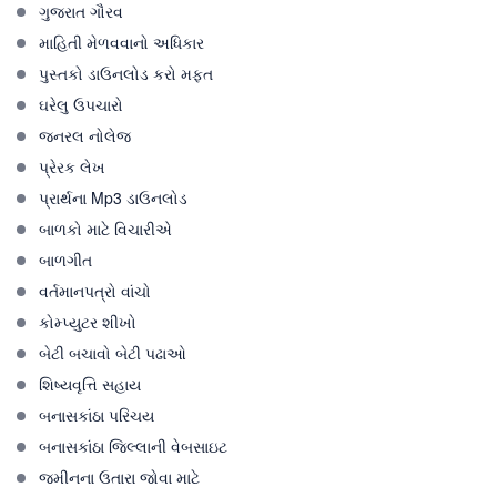
ગુજરાત ગૌરવ
માહિતી મેળવવાનો અધિકાર
પુસ્તકો ડાઉનલોડ કરો મફત
ઘરેલુ ઉપચારો
જનરલ નોલેજ
પ્રેરક લેખ
પ્રાર્થના Mp3 ડાઉનલોડ
બાળકો માટે વિચારીએ
બાળગીત
વર્તમાનપત્રો વાંચો
કોમ્પ્યુટર શીખો
બેટી બચાવો બેટી પઢાઓ
શિષ્યવૃત્તિ સહાય
બનાસકાંઠા પરિચય
બનાસકાંઠા જિલ્લાની વેબસાઇટ
જમીનના ઉતારા જોવા માટે