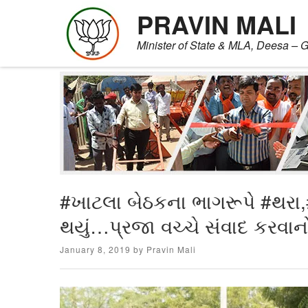
PRAVIN MALI
Minister of State & MLA, Deesa – G
Skip
to
content
#ખાટલા બેઠકના ભાગરૂપે #થરા,#
થયું…પ્રજા વચ્ચે સંવાદ કરવા
Posted
January 8, 2019
by
Pravin Mali
on