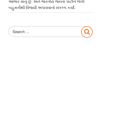
આભાર માનુ છુ. અને ભારતીય જનતા પાર્ટીને જંગી
બહુમતીથી વિજયી અપાવવાનો સંકલ્પ કર્યો.
Search
Search
for: