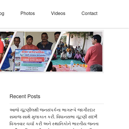
og
Photos
Videos
Contact
Recent Posts
આજે ચૂંટણીલક્ષી જનસંપર્કના ભાગરૂપે જાગીરદાર
સમાજ સાથે મુલાકાત કરી. વિધાનસભા ચૂંટણી સંદર્ભે
વિગતવાર ચર્ચા કરી અને સ્થાનિકોને ભારતીય જનતા