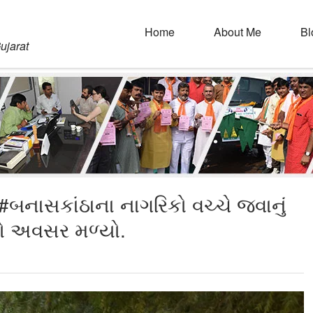
Home
About Me
Bl
ujarat
બનાસકાંઠાના નાગરિકો વચ્ચે જવાનું
નો અવસર મળ્યો.