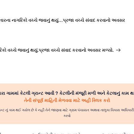
રના નાગરિકો વચ્ચે જવાનું થયું…પ્રજા વચ્ચે સંવાદ કરવાનો અવસર
કો વચ્ચે જવાનું થયું.પ્રજા વચ્ચે સંવાદ કરવાનો અવસર મળ્યો.
રા ગામમાં કેટલી ગ્રાન્ટ આવી ? કેટલીની મંજૂરી મળી અને કેટલાનું કામ થ
તેની સંપૂર્ણ માહિતી મેળવવા માટે અહીં ક્લિક કરો
ાન્ટ નું કામ થઈ ગયેલ છે કે નહીં તેને જાણવા માટે ગ્રામ પંચાયત અથવા તાલુકા વિકાસ અધિકા
કરવો