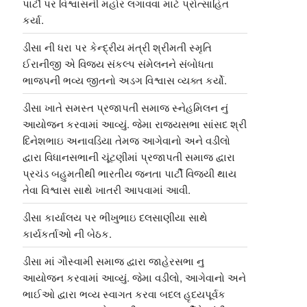
પાર્ટી પર વિશ્વાસની મહોર લગાવવા માટે પ્રોત્સાહિત
કર્યા.
ડીસા ની ધરા પર કેન્દ્રીય મંત્રી શ્રીમતી સ્મૃતિ
ઈરાનીજી એ વિજય સંકલ્પ સંમેલનને સંબોધતા
ભાજપની ભવ્ય જીતનો અડગ વિશ્વાસ વ્યક્ત કર્યો.
ડીસા ખાતે સમસ્ત પ્રજાપતી સમાજ સ્નેહમિલન નું
આયોજન કરવામાં આવ્યું. જેમા રાજ્યસભા સાંસદ શ્રી
દિનેશભાઇ અનાવડિયા તેમજ આગેવાનો અને વડીલો
દ્વારા વિધાનસભાની ચૂંટણીમાં પ્રજાપતી સમાજ દ્વારા
પ્રચંડ બહુમતીથી ભારતીય જનતા પાર્ટી વિજયી થાય
તેવા વિશ્વાસ સાથે ખાતરી આપવામાં આવી.
ડીસા કાર્યાલય પર ભીખુભાઇ દલસાણીયા સાથે
કાર્યકર્તાઓ ની બેઠક.
ડીસા માં ગૌસ્વામી સમાજ દ્વારા જાહેરસભા નુ
આયોજન કરવામાં આવ્યું. જેમા વડીલો, આગેવાનો અને
ભાઈઓ દ્વારા ભવ્ય સ્વાગત કરવા બદલ હૃદયપૂર્વક