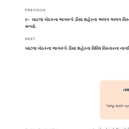
Post
Previous
PREVIOUS
navigation
Post
ખાટલા બેઠકના ભાગરૂપે ડીસા શહેરના અલગ અલગ વિસ્તા
મળ્યો.
Next
NEXT
Post
ખાટલા બેઠકના ભાગરૂપે ડીસા શહેરના વિવિધ વિસ્તારના નાગરિ
તમા
*મંજૂર થયેલ ગ્ર