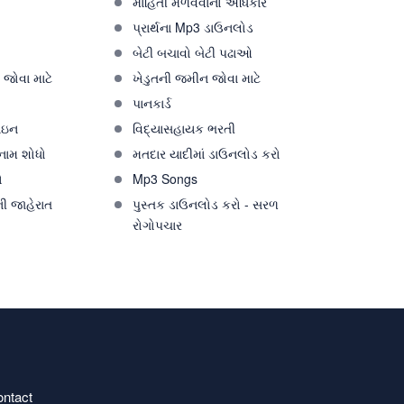
માહિતી મેળવવાનો અધિકાર
પ્રાર્થના Mp3 ડાઉનલોડ
ો
બેટી બચાવો બેટી પઢાઓ
જોવા માટે
ખેડુતની જમીન જોવા માટે
પાનકાર્ડ
ઇન
વિદ્યાસહાયક ભરતી
 નામ શોધો
મતદાર યાદીમાં ડાઉનલોડ કરો
ો
Mp3 Songs
ી જાહેરાત
પુસ્તક ડાઉનલોડ કરો - સરળ
રોગોપચાર
ntact