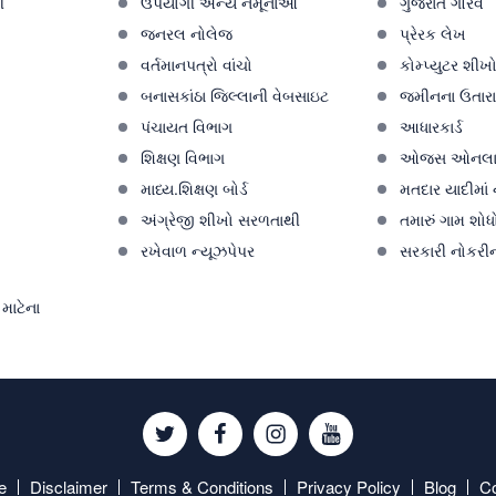
ી
ઉપયોગી અન્ય નમૂનાઓ
ગુજરાત ગૌરવ
જનરલ નોલેજ
પ્રેરક લેખ
વર્તમાનપત્રો વાંચો
કોમ્પ્યુટર શીખ
બનાસકાંઠા જિલ્લાની વેબસાઇટ
જમીનના ઉતારા 
પંચાયત વિભાગ
આધારકાર્ડ
શિક્ષણ વિભાગ
ઓજસ ઓનલા
માધ્ય.શિક્ષણ બોર્ડ
મતદાર યાદીમાં
અંગ્રેજી શીખો સરળતાથી
તમારું ગામ શોધ
રખેવાળ ન્યૂઝપેપર
સરકારી નોકરીન
માટેના
Twitter
Facebook
Instagram
Youtube
e
Disclaimer
Terms & Conditions
Privacy Policy
Blog
Co