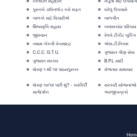
રક્તદાન મહાદાન
ખેડૂતો માટે ઉપયોગ
પુસ્તકો ડાઉનલોડ કરો મફત
ઘરેલુ ઉપચારો
બાળકો માટે વિચારીએ
બાળગીત
શિષ્યવૃત્તિ સહાય
બનાસકાંઠા પરિચય
જીસ્વાન
રેલવે ટીકીટ બુકિંગ
તમામ બેંકની વેબસાઇટ
એસ.ટી.નિગમ
C.C.C. G.T.U.
ગુજરાત ગૌણ સેવા
ગુજરાત સરકાર
B.P.L યાદી
ધોરણ ૧ થી ૧૨ પાઠયપુસ્તક
રોજગાર સમાચાર
ધોરણ ૧૦/૧૨ પછી શું? - કારકિર્દી
સરકારી યોજનાઓ 
માર્ગદર્શન
અરજીપત્રકો
Hom