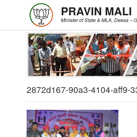
PRAVIN MALI
Minister of State & MLA, Deesa – G
Skip
to
content
2872d167-90a3-4104-aff9-