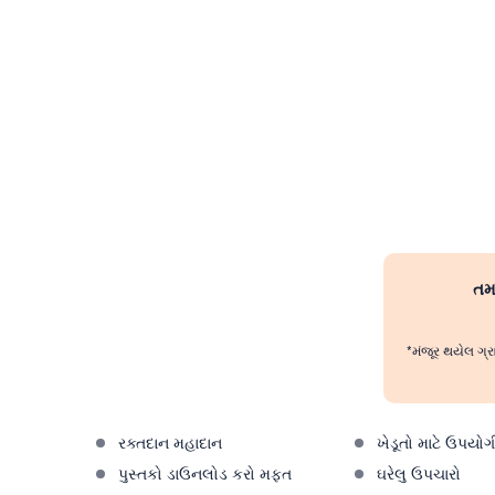
તમા
*મંજૂર થયેલ ગ્ર
રક્તદાન મહાદાન
ખેડૂતો માટે ઉપયોગ
પુસ્તકો ડાઉનલોડ કરો મફત
ઘરેલુ ઉપચારો