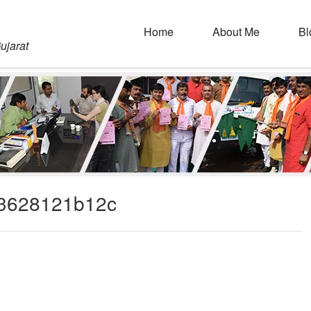
Home
About Me
Bl
ujarat
33628121b12c