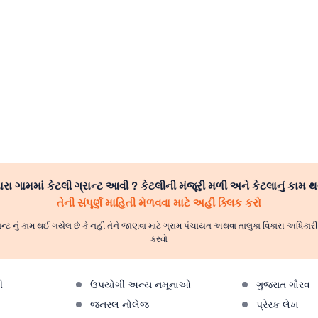
રા ગામમાં કેટલી ગ્રાન્ટ આવી ? કેટલીની મંજૂરી મળી અને કેટલાનું કામ થ
તેની સંપૂર્ણ માહિતી મેળવવા માટે અહીં ક્લિક કરો
ાન્ટ નું કામ થઈ ગયેલ છે કે નહીં તેને જાણવા માટે ગ્રામ પંચાયત અથવા તાલુકા વિકાસ અધિકા
કરવો
ી
ઉપયોગી અન્ય નમૂનાઓ
ગુજરાત ગૌરવ
જનરલ નોલેજ
પ્રેરક લેખ