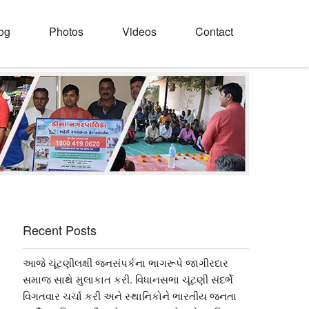
og
Photos
Videos
Contact
Recent Posts
આજે ચૂંટણીલક્ષી જનસંપર્કના ભાગરૂપે જાગીરદાર
સમાજ સાથે મુલાકાત કરી. વિધાનસભા ચૂંટણી સંદર્ભે
વિગતવાર ચર્ચા કરી અને સ્થાનિકોને ભારતીય જનતા