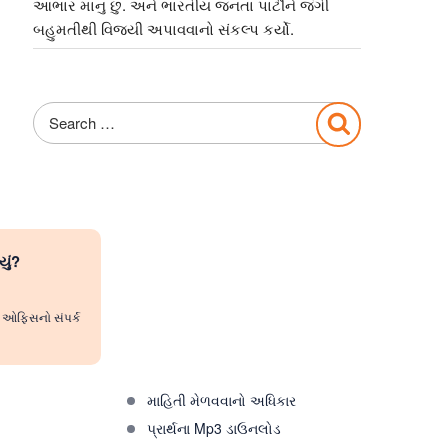
આભાર માનુ છુ. અને ભારતીય જનતા પાર્ટીને જંગી
બહુમતીથી વિજયી અપાવવાનો સંકલ્પ કર્યો.
Search
Search
for:
યું?
રી ઓફિસનો સંપર્ક
માહિતી મેળવવાનો અધિકાર
પ્રાર્થના Mp3 ડાઉનલોડ