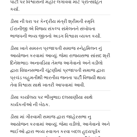
પાર્ટી પર વિશ્વાસની મહોર લગાવવા માટે પ્રોત્સાહિત
કર્યા.
ડીસા ની ધરા પર કેન્દ્રીય મંત્રી શ્રીમતી સ્મૃતિ
ઈરાનીજી એ વિજય સંકલ્પ સંમેલનને સંબોધતા
ભાજપની ભવ્ય જીતનો અડગ વિશ્વાસ વ્યક્ત કર્યો.
ડીસા ખાતે સમસ્ત પ્રજાપતી સમાજ સ્નેહમિલન નું
આયોજન કરવામાં આવ્યું. જેમા રાજ્યસભા સાંસદ શ્રી
દિનેશભાઇ અનાવડિયા તેમજ આગેવાનો અને વડીલો
દ્વારા વિધાનસભાની ચૂંટણીમાં પ્રજાપતી સમાજ દ્વારા
પ્રચંડ બહુમતીથી ભારતીય જનતા પાર્ટી વિજયી થાય
તેવા વિશ્વાસ સાથે ખાતરી આપવામાં આવી.
ડીસા કાર્યાલય પર ભીખુભાઇ દલસાણીયા સાથે
કાર્યકર્તાઓ ની બેઠક.
ડીસા માં ગૌસ્વામી સમાજ દ્વારા જાહેરસભા નુ
આયોજન કરવામાં આવ્યું. જેમા વડીલો, આગેવાનો અને
ભાઈઓ દ્વારા ભવ્ય સ્વાગત કરવા બદલ હૃદયપૂર્વક