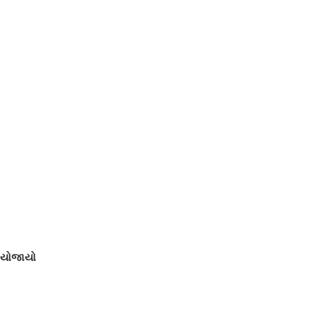
 યોજાયો