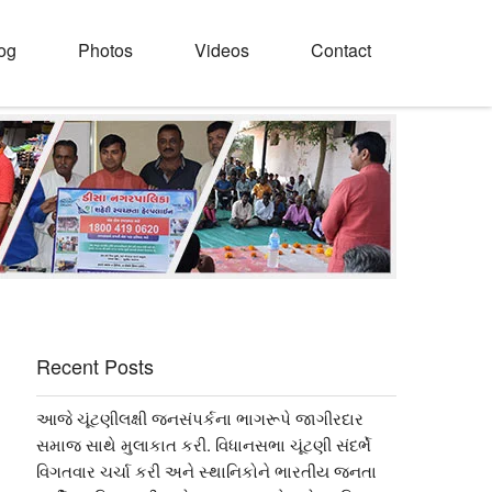
og
Photos
Videos
Contact
Recent Posts
આજે ચૂંટણીલક્ષી જનસંપર્કના ભાગરૂપે જાગીરદાર
સમાજ સાથે મુલાકાત કરી. વિધાનસભા ચૂંટણી સંદર્ભે
વિગતવાર ચર્ચા કરી અને સ્થાનિકોને ભારતીય જનતા