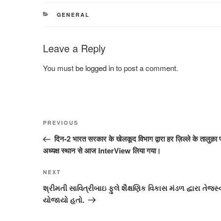
CATEGORIES
GENERAL
Leave a Reply
You must be
logged in
to post a comment.
Post
Previous
PREVIOUS
navigation
Post
दिन-2 भारत सरकार के खेलकूद विभाग द्वारा हर ज़िल्ले के तालुक़ा 
अध्यक्ष स्थान से आज InterView लिया गया।
Next
NEXT
Post
શ્રીમતી સાવિત્રીબાઇ ફુલે શૈક્ષણિક વિકાસ મંડળ દ્વારા ત
યોજાયો હતો.