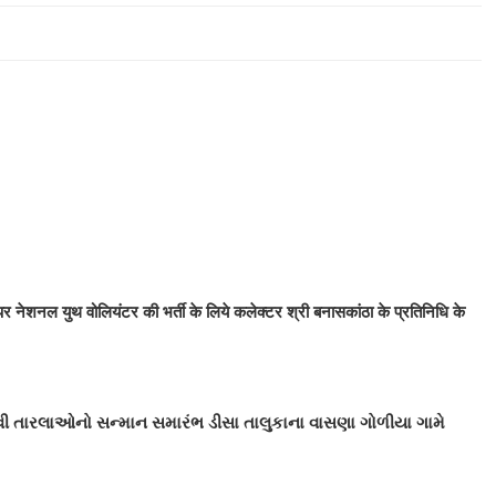
पर नेशनल युथ वोलियंटर की भर्ती के लिये कलेक्टर श्री बनासकांठा के प्रतिनिधि के
ેજસ્વી તારલાઓનો સન્માન સમારંભ ડીસા તાલુકાના વાસણા ગોળીયા ગામે