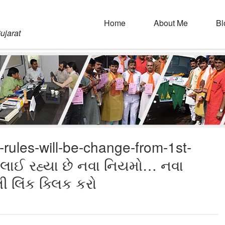
Home
About Me
Bl
ujarat
rules-will-be-change-from-1st-
લાઈ રહ્યા છે નવા નિયમો… નવા
 લિંક ક્લિક કરો