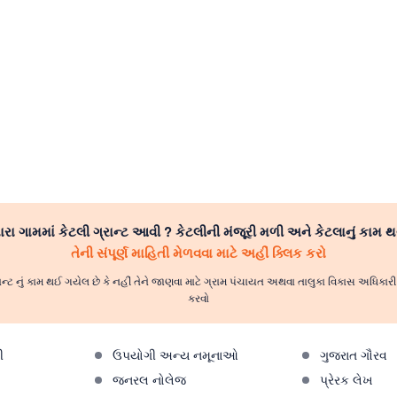
રા ગામમાં કેટલી ગ્રાન્ટ આવી ? કેટલીની મંજૂરી મળી અને કેટલાનું કામ થ
તેની સંપૂર્ણ માહિતી મેળવવા માટે અહીં ક્લિક કરો
ાન્ટ નું કામ થઈ ગયેલ છે કે નહીં તેને જાણવા માટે ગ્રામ પંચાયત અથવા તાલુકા વિકાસ અધિકા
કરવો
ી
ઉપયોગી અન્ય નમૂનાઓ
ગુજરાત ગૌરવ
જનરલ નોલેજ
પ્રેરક લેખ