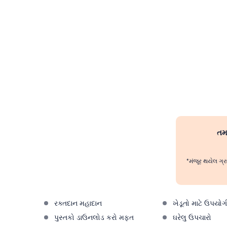
તમા
*મંજૂર થયેલ ગ્ર
રક્તદાન મહાદાન
ખેડૂતો માટે ઉપયોગ
પુસ્તકો ડાઉનલોડ કરો મફત
ઘરેલુ ઉપચારો