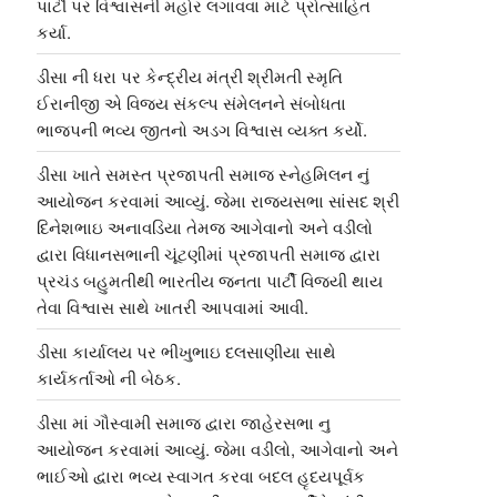
પાર્ટી પર વિશ્વાસની મહોર લગાવવા માટે પ્રોત્સાહિત
કર્યા.
ડીસા ની ધરા પર કેન્દ્રીય મંત્રી શ્રીમતી સ્મૃતિ
ઈરાનીજી એ વિજય સંકલ્પ સંમેલનને સંબોધતા
ભાજપની ભવ્ય જીતનો અડગ વિશ્વાસ વ્યક્ત કર્યો.
ડીસા ખાતે સમસ્ત પ્રજાપતી સમાજ સ્નેહમિલન નું
આયોજન કરવામાં આવ્યું. જેમા રાજ્યસભા સાંસદ શ્રી
દિનેશભાઇ અનાવડિયા તેમજ આગેવાનો અને વડીલો
દ્વારા વિધાનસભાની ચૂંટણીમાં પ્રજાપતી સમાજ દ્વારા
પ્રચંડ બહુમતીથી ભારતીય જનતા પાર્ટી વિજયી થાય
તેવા વિશ્વાસ સાથે ખાતરી આપવામાં આવી.
ડીસા કાર્યાલય પર ભીખુભાઇ દલસાણીયા સાથે
કાર્યકર્તાઓ ની બેઠક.
ડીસા માં ગૌસ્વામી સમાજ દ્વારા જાહેરસભા નુ
આયોજન કરવામાં આવ્યું. જેમા વડીલો, આગેવાનો અને
ભાઈઓ દ્વારા ભવ્ય સ્વાગત કરવા બદલ હૃદયપૂર્વક