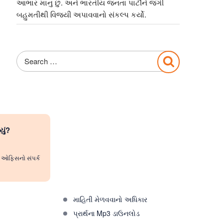
આભાર માનુ છુ. અને ભારતીય જનતા પાર્ટીને જંગી
બહુમતીથી વિજયી અપાવવાનો સંકલ્પ કર્યો.
Search
Search
for:
યું?
રી ઓફિસનો સંપર્ક
માહિતી મેળવવાનો અધિકાર
પ્રાર્થના Mp3 ડાઉનલોડ