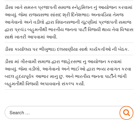
ડીસા ખાતે સમસ્ત પ્રજાપતી સમાજ સ્નેહમિલન નું આયોજન કરવામાં
આવ્યું. જેમા રાજ્યસભા સાંસદ શ્રી દિનેશભાઇ અનાવડિયા તેમજ
આગેવાનો અને વડીલો દ્વારા વિધાનસભાની ચૂંટણીમાં પ્રજાપતી સમાજ
દ્વારા પ્રચંડ બહુમતીથી ભારતીય જનતા પાર્ટી વિજયી થાય તેવા વિશ્વાસ
સાથે ખાતરી આપવામાં આવી.
ડીસા કાર્યાલય પર ભીખુભાઇ દલસાણીયા સાથે કાર્યકર્તાઓ ની બેઠક.
ડીસા માં ગૌસ્વામી સમાજ દ્વારા જાહેરસભા નુ આયોજન કરવામાં
આવ્યું. જેમા વડીલો, આગેવાનો અને ભાઈઓ દ્વારા ભવ્ય સ્વાગત કરવા
બદલ હૃદયપૂર્વક આભાર માનુ છુ. અને ભારતીય જનતા પાર્ટીને જંગી
બહુમતીથી વિજયી અપાવવાનો સંકલ્પ કર્યો.
Search
Sea
for: