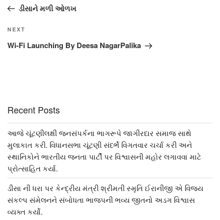
navigation
Post
ડીસાને મળી ઓળખ
Next
NEXT
Post
Wi-Fi Launching By Deesa NagarPalika
Recent Posts
આજે ચૂંટણીલક્ષી જનસંપર્કના ભાગરૂપે જાગીરદાર સમાજ સાથે
મુલાકાત કરી. વિધાનસભા ચૂંટણી સંદર્ભે વિગતવાર ચર્ચા કરી અને
સ્થાનિકોને ભારતીય જનતા પાર્ટી પર વિશ્વાસની મહોર લગાવવા માટે
પ્રોત્સાહિત કર્યા.
ડીસા ની ધરા પર કેન્દ્રીય મંત્રી શ્રીમતી સ્મૃતિ ઈરાનીજી એ વિજય
સંકલ્પ સંમેલનને સંબોધતા ભાજપની ભવ્ય જીતનો અડગ વિશ્વાસ
વ્યક્ત કર્યો.