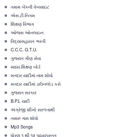
તમામ બેંકની વેબસાઇટ
એસ.ટી.નિગમ
શિક્ષણ વિભાગ
ઓજસ ઓનલાઇન
વિદ્યાસહાયક ભરતી
C.C.C. G.T.U.
ગુજરાત ગૌણ સેવા
માધ્ય.શિક્ષણ બોર્ડ
મતદાર યાદીમાં નામ શોધો
મતદાર યાદીમાં ડાઉનલોડ કરો
ગુજરાત સરકાર
B.P.L યાદી
અંગ્રેજી શીખો સરળતાથી
તમારું ગામ શોધો
Mp3 Songs
ધોરણ ૧ થી ૧૨ પાઠયપુસ્તક