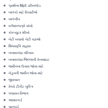
પ્રાર્થના Mp3 ડાઉનલોડ
બાળકો માટે વિચારીએ
બાળગીત
વર્તમાનપત્રો વાંચો
કોમ્પ્યુટર શીખો
બેટી બચાવો બેટી પઢાઓ
શિષ્યવૃત્તિ સહાય
બનાસકાંઠા પરિચય
બનાસકાંઠા જિલ્લાની વેબસાઇટ
જમીનના ઉતારા જોવા માટે
ખેડુતની જમીન જોવા માટે
જીસ્વાન
રેલવે ટીકીટ બુકિંગ
પંચાયત વિભાગ
આધારકાર્ડ
પાનકાર્ડ