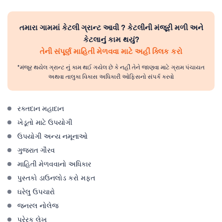
તમારા ગામમાં કેટલી ગ્રાન્ટ આવી ? કેટલીની મંજૂરી મળી અને
કેટલાનું કામ થયું?
તેની સંપૂર્ણ માહિતી મેળવવા માટે અહીં ક્લિક કરો
*મંજૂર થયેલ ગ્રાન્ટ નું કામ થઈ ગયેલ છે કે નહીં તેને જાણવા માટે ગ્રામ પંચાયત
અથવા તાલુકા વિકાસ અધિકારી ઓફિસનો સંપર્ક કરવો
રક્તદાન મહાદાન
ખેડૂતો માટે ઉપયોગી
ઉપયોગી અન્ય નમૂનાઓ
ગુજરાત ગૌરવ
માહિતી મેળવવાનો અધિકાર
પુસ્તકો ડાઉનલોડ કરો મફત
ઘરેલુ ઉપચારો
જનરલ નોલેજ
પ્રેરક લેખ