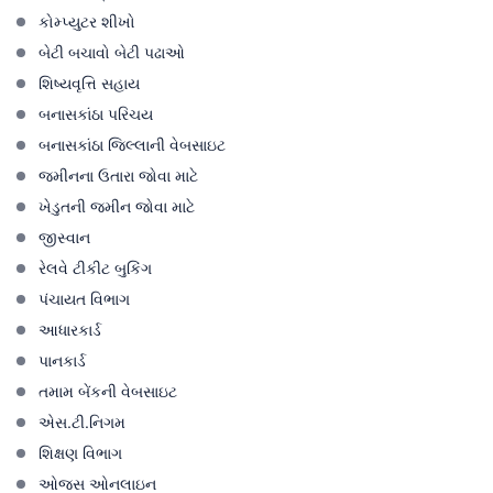
કોમ્પ્યુટર શીખો
બેટી બચાવો બેટી પઢાઓ
શિષ્યવૃત્તિ સહાય
બનાસકાંઠા પરિચય
બનાસકાંઠા જિલ્લાની વેબસાઇટ
જમીનના ઉતારા જોવા માટે
ખેડુતની જમીન જોવા માટે
જીસ્વાન
રેલવે ટીકીટ બુકિંગ
પંચાયત વિભાગ
આધારકાર્ડ
પાનકાર્ડ
તમામ બેંકની વેબસાઇટ
એસ.ટી.નિગમ
શિક્ષણ વિભાગ
ઓજસ ઓનલાઇન