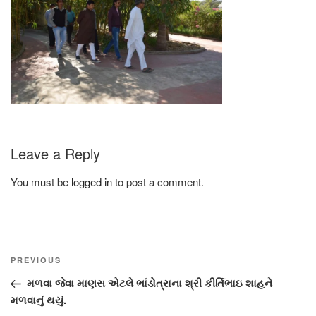
Leave a Reply
You must be
logged in
to post a comment.
Post
Previous
PREVIOUS
navigation
Post
મળવા જેવા માણસ એટલે ભાંડોત્રાના શ્રી કીર્તિભાઇ શાહને
મળવાનું થયું.