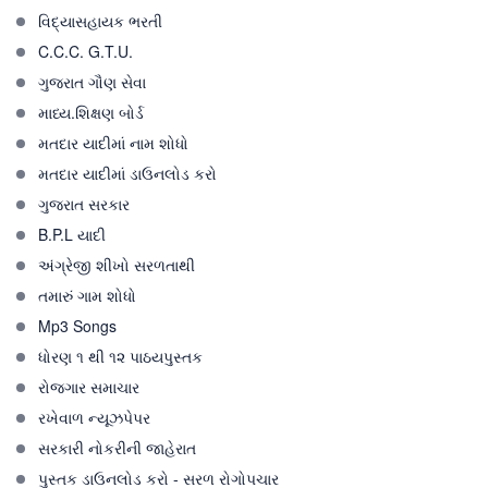
વિદ્યાસહાયક ભરતી
C.C.C. G.T.U.
ગુજરાત ગૌણ સેવા
માધ્ય.શિક્ષણ બોર્ડ
મતદાર યાદીમાં નામ શોધો
મતદાર યાદીમાં ડાઉનલોડ કરો
ગુજરાત સરકાર
B.P.L યાદી
અંગ્રેજી શીખો સરળતાથી
તમારું ગામ શોધો
Mp3 Songs
ધોરણ ૧ થી ૧૨ પાઠયપુસ્તક
રોજગાર સમાચાર
રખેવાળ ન્યૂઝપેપર
સરકારી નોકરીની જાહેરાત
પુસ્તક ડાઉનલોડ કરો - સરળ રોગોપચાર