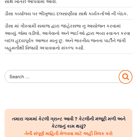
સાથે ખાતરી આપવામાં આવી.
ડીસા કાર્યાલય પર ભીખુભાઇ દલસાણીયા સાથે કાર્યકર્તાઓ ની બેઠક.
ડીસા માં ગૌસ્વામી સમાજ દ્વારા જાહેરસભા નુ આયોજન કરવામાં
આવ્યું. જેમા વડીલો, આગેવાનો અને ભાઈઓ દ્વારા ભવ્ય સ્વાગત કરવા
બદલ હૃદયપૂર્વક આભાર માનુ છુ. અને ભારતીય જનતા પાર્ટીને જંગી
બહુમતીથી વિજયી અપાવવાનો સંકલ્પ કર્યો.
Search
Sea
for:
તમારા ગામમાં કેટલી ગ્રાન્ટ આવી ? કેટલીની મંજૂરી મળી અને
કેટલાનું કામ થયું?
તેની સંપૂર્ણ માહિતી મેળવવા માટે અહીં ક્લિક કરો