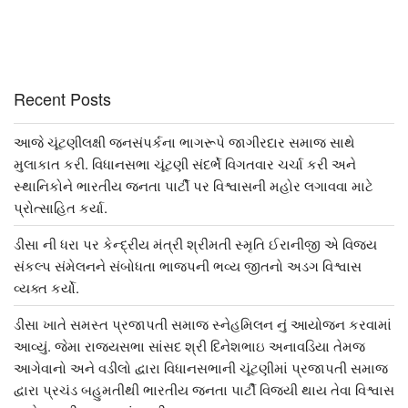
Recent Posts
આજે ચૂંટણીલક્ષી જનસંપર્કના ભાગરૂપે જાગીરદાર સમાજ સાથે
મુલાકાત કરી. વિધાનસભા ચૂંટણી સંદર્ભે વિગતવાર ચર્ચા કરી અને
સ્થાનિકોને ભારતીય જનતા પાર્ટી પર વિશ્વાસની મહોર લગાવવા માટે
પ્રોત્સાહિત કર્યા.
ડીસા ની ધરા પર કેન્દ્રીય મંત્રી શ્રીમતી સ્મૃતિ ઈરાનીજી એ વિજય
સંકલ્પ સંમેલનને સંબોધતા ભાજપની ભવ્ય જીતનો અડગ વિશ્વાસ
વ્યક્ત કર્યો.
ડીસા ખાતે સમસ્ત પ્રજાપતી સમાજ સ્નેહમિલન નું આયોજન કરવામાં
આવ્યું. જેમા રાજ્યસભા સાંસદ શ્રી દિનેશભાઇ અનાવડિયા તેમજ
આગેવાનો અને વડીલો દ્વારા વિધાનસભાની ચૂંટણીમાં પ્રજાપતી સમાજ
દ્વારા પ્રચંડ બહુમતીથી ભારતીય જનતા પાર્ટી વિજયી થાય તેવા વિશ્વાસ