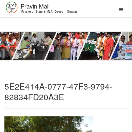
Pravin Mali
Minister of State & MLA, Deesa – Gujarat
Skip
to
content
5E2E414A-0777-47F3-9794-
82834FD20A3E