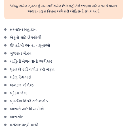
*મંજૂર થયેલ ગ્રાન્ટ નું કામ થઈ ગયેલ છે કે નહીં તેને જાણવા માટે ગ્રામ પંચાયત
અથવા તાલુકા વિકાસ અધિકારી ઓફિસનો સંપર્ક કરવો
રક્તદાન મહાદાન
ખેડૂતો માટે ઉપયોગી
ઉપયોગી અન્ય નમૂનાઓ
ગુજરાત ગૌરવ
માહિતી મેળવવાનો અધિકાર
પુસ્તકો ડાઉનલોડ કરો મફત
ઘરેલુ ઉપચારો
જનરલ નોલેજ
પ્રેરક લેખ
પ્રાર્થના Mp3 ડાઉનલોડ
બાળકો માટે વિચારીએ
બાળગીત
વર્તમાનપત્રો વાંચો